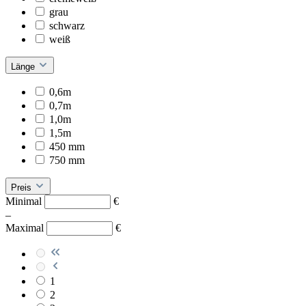
grau
schwarz
weiß
Länge
0,6m
0,7m
1,0m
1,5m
450 mm
750 mm
Preis
Minimal
€
–
Maximal
€
1
2