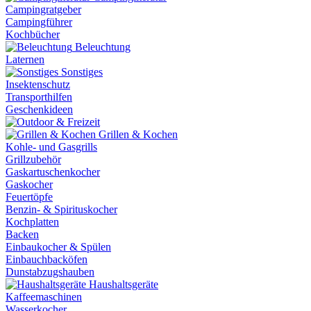
Campingratgeber
Campingführer
Kochbücher
Beleuchtung
Laternen
Sonstiges
Insektenschutz
Transporthilfen
Geschenkideen
Grillen & Kochen
Kohle- und Gasgrills
Grillzubehör
Gaskartuschenkocher
Gaskocher
Feuertöpfe
Benzin- & Spirituskocher
Kochplatten
Backen
Einbaukocher & Spülen
Einbauchbacköfen
Dunstabzugshauben
Haushaltsgeräte
Kaffeemaschinen
Wasserkocher