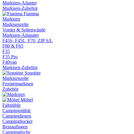
Markisen-Adapter
Markisen-Zubehör
Fiamma
Markisen
Markisenzelte
Vorder & Seitenwände
Markisen-Adapater
F45S, F45L, F70, ZIP S/L
F80 & F65
F35
F35 Pro
F40van
Markisen-Zubehör
Sonstige
Markisenzelte
Fenstermarkisen
Zubehör
Möbel
Faltstühle
Campingstühle
Campingliegen
Campinghocker
Beinauflagen
Campingtische