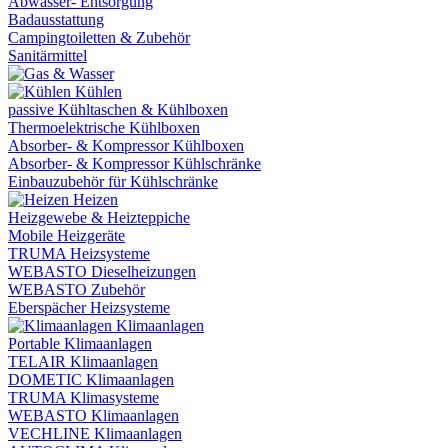
Abwasser- Entsorgung
Badausstattung
Campingtoiletten & Zubehör
Sanitärmittel
Kühlen
passive Kühltaschen & Kühlboxen
Thermoelektrische Kühlboxen
Absorber- & Kompressor Kühlboxen
Absorber- & Kompressor Kühlschränke
Einbauzubehör für Kühlschränke
Heizen
Heizgewebe & Heizteppiche
Mobile Heizgeräte
TRUMA Heizsysteme
WEBASTO Dieselheizungen
WEBASTO Zubehör
Eberspächer Heizsysteme
Klimaanlagen
Portable Klimaanlagen
TELAIR Klimaanlagen
DOMETIC Klimaanlagen
TRUMA Klimasysteme
WEBASTO Klimaanlagen
VECHLINE Klimaanlagen