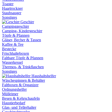
Toaster
Haartrockner
Staubsauger
Sonstiges
Geschirr
Campinggeschirr
Camping- Kindergeschirr
Töpfe & Pfannen
Gläser, Becher & Tassen
Kaffee & Tee
Bestecke
Frischhalteboxen
Faltbare Töpfe & Pfannen
Wasserkessel
Thermos- & Trinkflaschen
Sonstiges
Haushaltshelfer
Wäschespinnen & Behälter
Faltboxen & Organizer
Ordnungshelfer
Mülleimer
Besen & Kehrschaufeln
Haustierbedarf
Glas- und Tellerhalter
Geschirrabtropfer