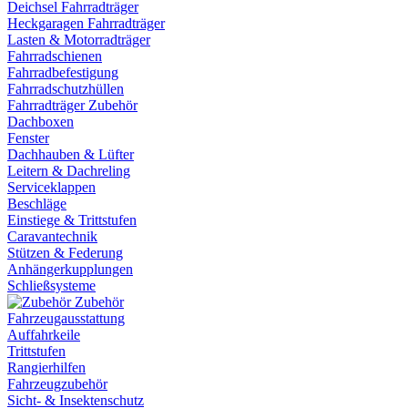
Deichsel Fahrradträger
Heckgaragen Fahrradträger
Lasten & Motorradträger
Fahrradschienen
Fahrradbefestigung
Fahrradschutzhüllen
Fahrradträger Zubehör
Dachboxen
Fenster
Dachhauben & Lüfter
Leitern & Dachreling
Serviceklappen
Beschläge
Einstiege & Trittstufen
Caravantechnik
Stützen & Federung
Anhängerkupplungen
Schließsysteme
Zubehör
Fahrzeugausstattung
Auffahrkeile
Trittstufen
Rangierhilfen
Fahrzeugzubehör
Sicht- & Insektenschutz