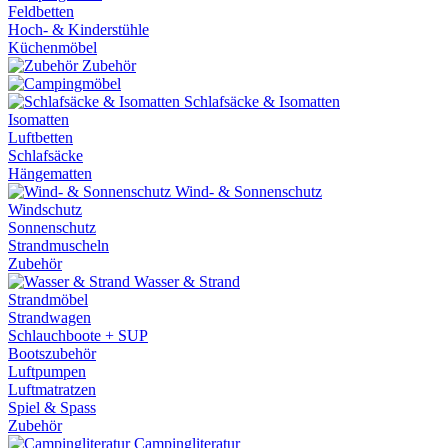
Feldbetten
Hoch- & Kinderstühle
Küchenmöbel
Zubehör
Schlafsäcke & Isomatten
Isomatten
Luftbetten
Schlafsäcke
Hängematten
Wind- & Sonnenschutz
Windschutz
Sonnenschutz
Strandmuscheln
Zubehör
Wasser & Strand
Strandmöbel
Strandwagen
Schlauchboote + SUP
Bootszubehör
Luftpumpen
Luftmatratzen
Spiel & Spass
Zubehör
Campingliteratur