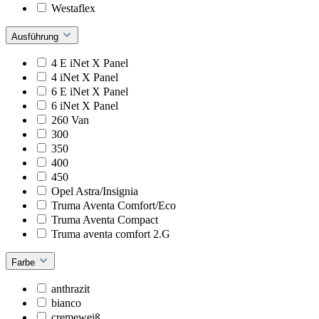
Westaflex
Ausführung
4 E iNet X Panel
4 iNet X Panel
6 E iNet X Panel
6 iNet X Panel
260 Van
300
350
400
450
Opel Astra/Insignia
Truma Aventa Comfort/Eco
Truma Aventa Compact
Truma aventa comfort 2.G
Farbe
anthrazit
bianco
cremeweiß