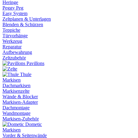
Heringe
Peggy Peg
Easy System
Zeltplanen & Unterlagen
Blenden & Schürzen
Teppiche
Türvorhänge
Werkzeug
Reparatur
Aufbewahrung
Zeltzubehör
Pavillons
Thule
Markisen
Dachmarkisen
Markisenzelte
Wände & Blocker
Markisen-Adapter
Dachmontage
Wandmontage
Markisen-Zubehör
Dometic
Markisen
Vorder & Seitenwände