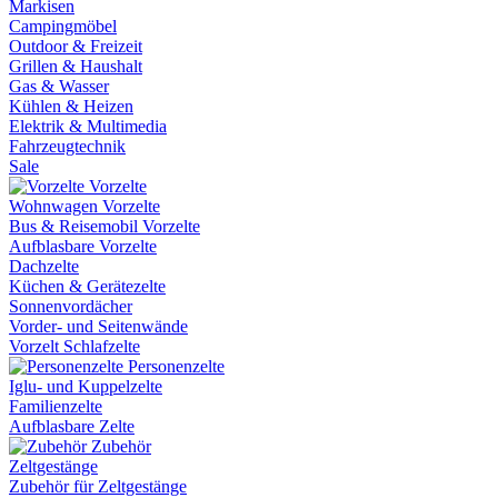
Markisen
Campingmöbel
Outdoor & Freizeit
Grillen & Haushalt
Gas & Wasser
Kühlen & Heizen
Elektrik & Multimedia
Fahrzeugtechnik
Sale
Vorzelte
Wohnwagen Vorzelte
Bus & Reisemobil Vorzelte
Aufblasbare Vorzelte
Dachzelte
Küchen & Gerätezelte
Sonnenvordächer
Vorder- und Seitenwände
Vorzelt Schlafzelte
Personenzelte
Iglu- und Kuppelzelte
Familienzelte
Aufblasbare Zelte
Zubehör
Zeltgestänge
Zubehör für Zeltgestänge