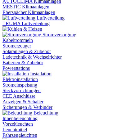
AUTOCLIMA Klimaanlagen
MESTIC Klimaanlagen
Eberspächer Klimaanlagen
Luftverteilung
TRUMA Luftverteilung
Stromversorgung
Kabeltrommeln
Stromerzeuger
Solaranlagen & Zubehör
Ladetechnik & Wechselrichter
Batterien & Zubehör
Powerstations
Installation
Elektroinstallation
Stromeinspeisung
Steckvorrichtungen
CEE Anschlüsse
Anzeigen & Schalter
Sicherungen & Verbinder
Beleuchtung
Innenbeleuchtung
Vorzeltleuchten
Leuchtmittel
Fahrzeugleuchten