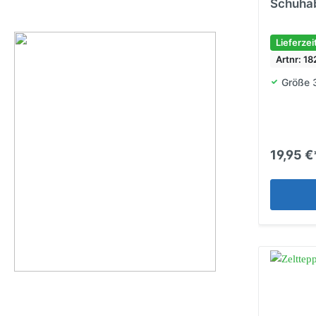
Schuhab
Lieferzei
Artnr: 1
Größe 
19,95 €