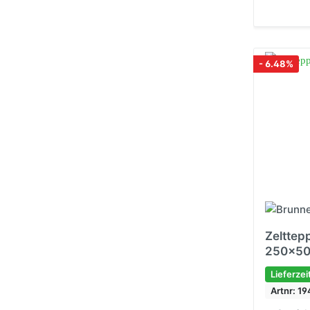
- 6.48%
Zelttep
250x50
Lieferzei
Artnr: 1