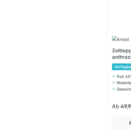
Zelttep
anthrazi
Verfügba
Aus str
Materia
Gewich
Ab
49,