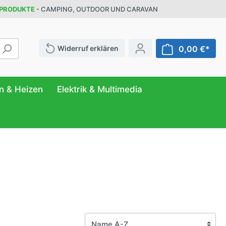
 PRODUKTE
- CAMPING, OUTDOOR UND CARAVAN
Widerruf erklären
0,00 €*
n & Heizen
Elektrik & Multimedia
ATUR
FER
NG
r
& Behälter
eilung
ttung
n
anizer