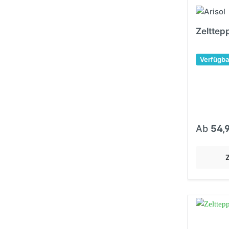
Zelttep
Verfügba
Ab
54,