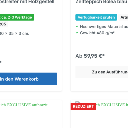
streifer mit Holzgestell
Zeltteppich Bolea blau
t ca. 2-3 Werktage
Verfügbarkeit prüfen
Art
8205
Hochwertiges Material aus
Gewicht 480 g/m²
30 x 35 x 3 cm.
Ab
59,95 €*
*
Zu den Ausführu
In den Warenkorb
REDUZIERT