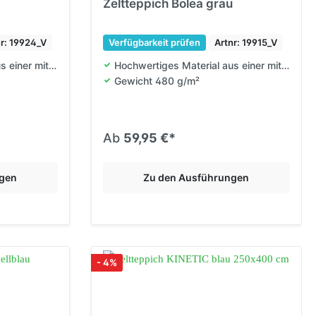
Zeltteppich Bolea grau
nr: 19924_V
Verfügbarkeit prüfen
Artnr: 19915_V
 einer mit PVC verstärkten Polyesterfaser (100 % Polyvinylchlorid)
Hochwertiges Material aus einer mit PVC ve
Gewicht 480 g/m²
Ab
59,95 €*
ngen
Zu den Ausführungen
- 4%