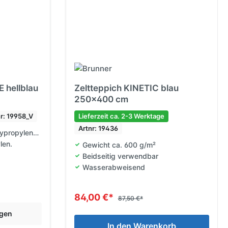
 hellblau
Zeltteppich KINETIC blau
250x400 cm
nr: 19958_V
Lieferzeit ca. 2-3 Werktage
Artnr: 19436
lypropylen-Faser
len.
Gewicht ca. 600 g/m²
Beidseitig verwendbar
Wasserabweisend
84,00 €*
87,50 €*
ngen
In den Warenkorb