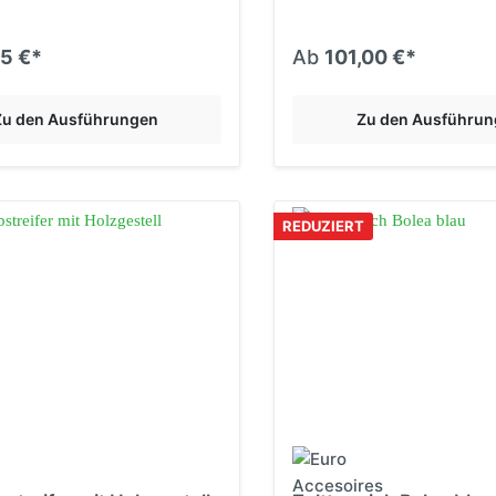
Einstiege & Trittstufen
95 €*
Ab
101,00 €*
Caravantechnik
Stützen & Federung
Zu den Ausführungen
Zu den Ausführu
Anhängerkupplungen
Schließsysteme
REDUZIERT