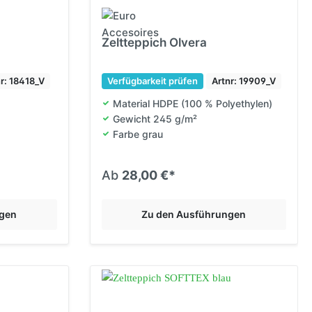
Zeltteppich Olvera
nr: 18418_V
Verfügbarkeit prüfen
Artnr: 19909_V
Material HDPE (100 % Polyethylen)
Gewicht 245 g/m²
Farbe grau
Ab
28,00 €*
ngen
Zu den Ausführungen