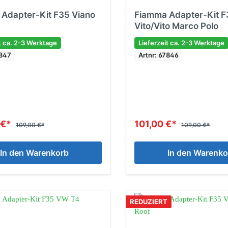
Adapter-Kit F35 Viano
Fiamma Adapter-Kit F
Vito/Vito Marco Polo
t ca. 2-3 Werktage
Lieferzeit ca. 2-3 Werktage
7847
Artnr: 67846
 €*
101,00 €*
109,00 €*
109,00 €*
In den Warenkorb
In den Warenko
REDUZIERT