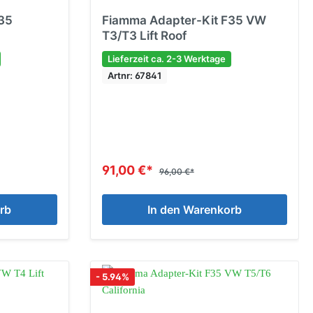
35
Fiamma Adapter-Kit F35 VW
T3/T3 Lift Roof
Lieferzeit ca. 2-3 Werktage
Artnr: 67841
91,00 €*
96,00 €*
rb
In den Warenkorb
- 5.94%