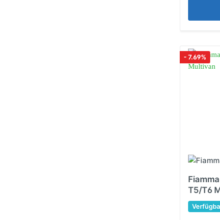
- 7.69%
Fiamma
T5/T6 M
Verfügba