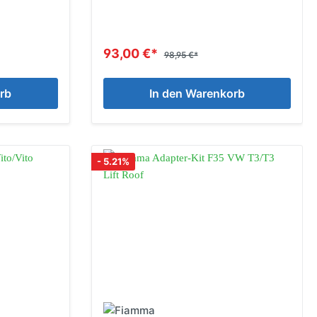
93,00 €*
98,95 €*
rb
In den Warenkorb
- 5.21%