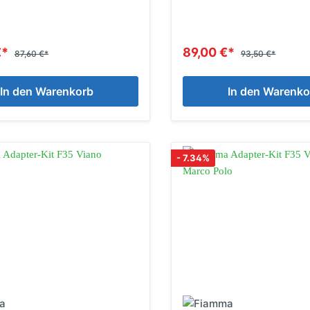
Einstiege & Trittstufen
Caravantechnik
€*
89,00 €*
87,60 €*
93,50 €*
Stützen & Federung
Anhängerkupplungen
In den Warenkorb
In den Warenko
Schließsysteme
- 7.34%