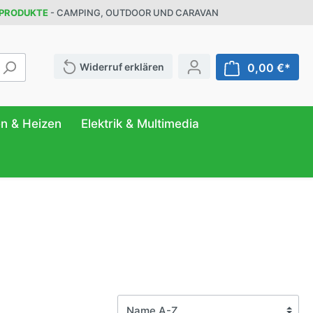
 PRODUKTE
- CAMPING, OUTDOOR UND CARAVAN
Widerruf erklären
0,00 €*
en & Heizen
Elektrik & Multimedia
ATUR
FER
NG
r
& Behälter
eilung
ttung
n
anizer