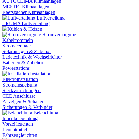
AUTOCLIMA Klimaanlagen
MESTIC Klimaanlagen
Eberspächer Klimaanlagen
Luftverteilung
TRUMA Luftverteilung
Stromversorgung
Kabeltrommeln
Stromerzeuger
Solaranlagen & Zubehör
Ladetechnik & Wechselrichter
Batterien & Zubehör
Powerstations
Installation
Elektroinstallation
Stromeinspeisung
Steckvorrichtungen
CEE Anschlüsse
Anzeigen & Schalter
Sicherungen & Verbinder
Beleuchtung
Innenbeleuchtung
Vorzeltleuchten
Leuchtmittel
Fahrzeugleuchten