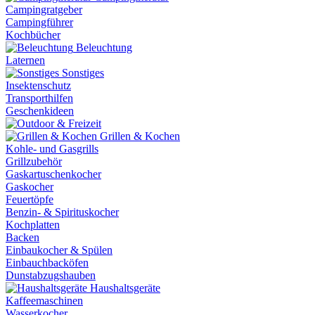
Campingratgeber
Campingführer
Kochbücher
Beleuchtung
Laternen
Sonstiges
Insektenschutz
Transporthilfen
Geschenkideen
Grillen & Kochen
Kohle- und Gasgrills
Grillzubehör
Gaskartuschenkocher
Gaskocher
Feuertöpfe
Benzin- & Spirituskocher
Kochplatten
Backen
Einbaukocher & Spülen
Einbauchbacköfen
Dunstabzugshauben
Haushaltsgeräte
Kaffeemaschinen
Wasserkocher