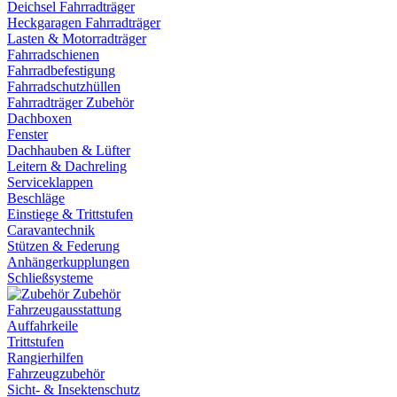
Deichsel Fahrradträger
Heckgaragen Fahrradträger
Lasten & Motorradträger
Fahrradschienen
Fahrradbefestigung
Fahrradschutzhüllen
Fahrradträger Zubehör
Dachboxen
Fenster
Dachhauben & Lüfter
Leitern & Dachreling
Serviceklappen
Beschläge
Einstiege & Trittstufen
Caravantechnik
Stützen & Federung
Anhängerkupplungen
Schließsysteme
Zubehör
Fahrzeugausstattung
Auffahrkeile
Trittstufen
Rangierhilfen
Fahrzeugzubehör
Sicht- & Insektenschutz