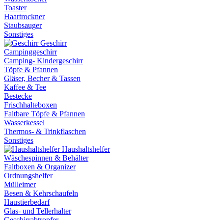
Toaster
Haartrockner
Staubsauger
Sonstiges
Geschirr
Campinggeschirr
Camping- Kindergeschirr
Töpfe & Pfannen
Gläser, Becher & Tassen
Kaffee & Tee
Bestecke
Frischhalteboxen
Faltbare Töpfe & Pfannen
Wasserkessel
Thermos- & Trinkflaschen
Sonstiges
Haushaltshelfer
Wäschespinnen & Behälter
Faltboxen & Organizer
Ordnungshelfer
Mülleimer
Besen & Kehrschaufeln
Haustierbedarf
Glas- und Tellerhalter
Geschirrabtropfer