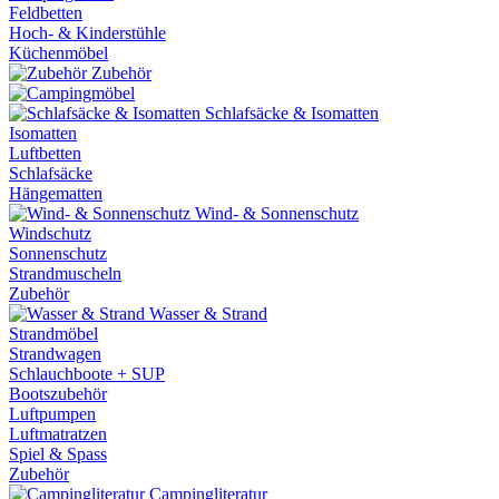
Feldbetten
Hoch- & Kinderstühle
Küchenmöbel
Zubehör
Schlafsäcke & Isomatten
Isomatten
Luftbetten
Schlafsäcke
Hängematten
Wind- & Sonnenschutz
Windschutz
Sonnenschutz
Strandmuscheln
Zubehör
Wasser & Strand
Strandmöbel
Strandwagen
Schlauchboote + SUP
Bootszubehör
Luftpumpen
Luftmatratzen
Spiel & Spass
Zubehör
Campingliteratur