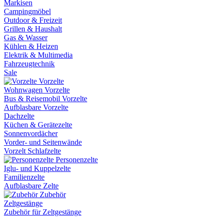
Markisen
Campingmöbel
Outdoor & Freizeit
Grillen & Haushalt
Gas & Wasser
Kühlen & Heizen
Elektrik & Multimedia
Fahrzeugtechnik
Sale
Vorzelte
Wohnwagen Vorzelte
Bus & Reisemobil Vorzelte
Aufblasbare Vorzelte
Dachzelte
Küchen & Gerätezelte
Sonnenvordächer
Vorder- und Seitenwände
Vorzelt Schlafzelte
Personenzelte
Iglu- und Kuppelzelte
Familienzelte
Aufblasbare Zelte
Zubehör
Zeltgestänge
Zubehör für Zeltgestänge