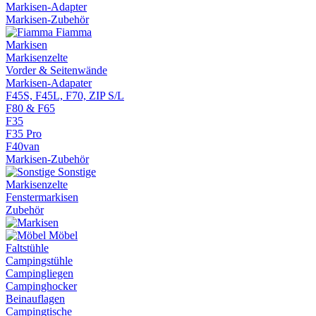
Markisen-Adapter
Markisen-Zubehör
Fiamma
Markisen
Markisenzelte
Vorder & Seitenwände
Markisen-Adapater
F45S, F45L, F70, ZIP S/L
F80 & F65
F35
F35 Pro
F40van
Markisen-Zubehör
Sonstige
Markisenzelte
Fenstermarkisen
Zubehör
Möbel
Faltstühle
Campingstühle
Campingliegen
Campinghocker
Beinauflagen
Campingtische