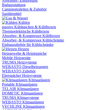
Abwasser- Entsorgung
Badausstattung
Campingtoiletten & Zubehör
Sanitärmittel
Kühlen
passive Kühltaschen & Kühlboxen
Thermoelektrische Kühlboxen
Absorber- & Kompressor Kühlboxen
Absorber- & Kompressor Kühlschränke
Einbauzubehör für Kühlschränke
Heizen
Heizgewebe & Heizteppiche
Mobile Heizgeräte
TRUMA Heizsysteme
WEBASTO Dieselheizungen
WEBASTO Zubehör
Eberspächer Heizsysteme
Klimaanlagen
Portable Klimaanlagen
TELAIR Klimaanlagen
DOMETIC Klimaanlagen
TRUMA Klimasysteme
WEBASTO Klimaanlagen
VECHLINE Klimaanlagen