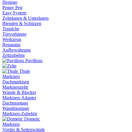
Heringe
Peggy Peg
Easy System
Zeltplanen & Unterlagen
Blenden & Schürzen
Teppiche
Türvorhänge
Werkzeug
Reparatur
Aufbewahrung
Zeltzubehör
Pavillons
Thule
Markisen
Dachmarkisen
Markisenzelte
Wände & Blocker
Markisen-Adapter
Dachmontage
Wandmontage
Markisen-Zubehör
Dometic
Markisen
Vorder & Seitenwände