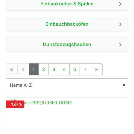
Einbaukocher & Spülen
Einbauchbacköfen
Dunstabzugshauben
1
2
3
4
5
- 1.67%