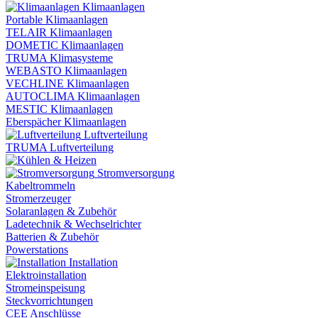
Klimaanlagen
Portable Klimaanlagen
TELAIR Klimaanlagen
DOMETIC Klimaanlagen
TRUMA Klimasysteme
WEBASTO Klimaanlagen
VECHLINE Klimaanlagen
AUTOCLIMA Klimaanlagen
MESTIC Klimaanlagen
Eberspächer Klimaanlagen
Luftverteilung
TRUMA Luftverteilung
Stromversorgung
Kabeltrommeln
Stromerzeuger
Solaranlagen & Zubehör
Ladetechnik & Wechselrichter
Batterien & Zubehör
Powerstations
Installation
Elektroinstallation
Stromeinspeisung
Steckvorrichtungen
CEE Anschlüsse