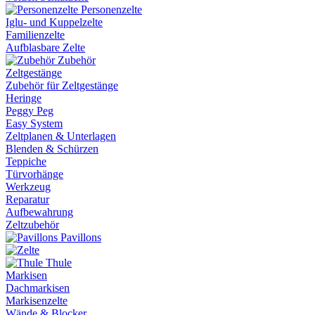
Personenzelte
Iglu- und Kuppelzelte
Familienzelte
Aufblasbare Zelte
Zubehör
Zeltgestänge
Zubehör für Zeltgestänge
Heringe
Peggy Peg
Easy System
Zeltplanen & Unterlagen
Blenden & Schürzen
Teppiche
Türvorhänge
Werkzeug
Reparatur
Aufbewahrung
Zeltzubehör
Pavillons
Thule
Markisen
Dachmarkisen
Markisenzelte
Wände & Blocker