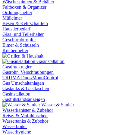
Wäschespinnen & Behälter
Faltboxen & Organizer
Ordnungshelfer
Mülleimer
Besen & Kehrschaufeln
Haustierbedarf
Glas- und Tellerhalter
Geschirrabtropfer
Eimer & Schüsseln
Küchenhelfer
Gasinstallation
Gasdruckregler
Gasrohr- Verschraubungen
TRUMA Duo-/MonoControl
Gas Umschaltanlagen
Gastanks & Gasflaschen
Gasinstallation
Gasfüllstandsanzeigen
Wasser & Sanitär
Wasserkanister & Zubehör
Reise- & Mobilduschen
Wassertanks & Zubehör
Wasserboiler
Wasserhygiene