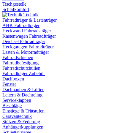
Tischgestelle
Schlafkomfort
Technik
Fahrradträger & Lastenträger
AHK Fahrradträger
Heckwand Fahrradsträger
Kastenwagen Fahrradfträger
Deichsel Fahrradträger
Heckgaragen Fahrradträger
Lasten & Motorradträger
Fahrradschienen
Fahrradbefestigung
Fahrradschutzhüllen
Fahrradträger Zubehör
Dachboxen
Fenster
Dachhauben & Lüfter
Leitern & Dachreling
Serviceklappen
Beschläge
Einstiege & Trittstufen
Caravantechnik
Stützen & Federung
Anhängerkupplungen
Schließsysteme