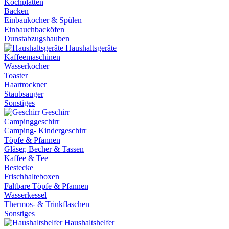
Kochplatten
Backen
Einbaukocher & Spülen
Einbauchbacköfen
Dunstabzugshauben
Haushaltsgeräte
Kaffeemaschinen
Wasserkocher
Toaster
Haartrockner
Staubsauger
Sonstiges
Geschirr
Campinggeschirr
Camping- Kindergeschirr
Töpfe & Pfannen
Gläser, Becher & Tassen
Kaffee & Tee
Bestecke
Frischhalteboxen
Faltbare Töpfe & Pfannen
Wasserkessel
Thermos- & Trinkflaschen
Sonstiges
Haushaltshelfer