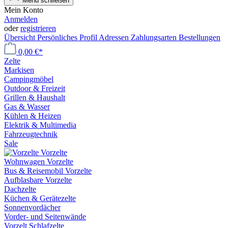
Menü schließen
Mein Konto
Anmelden
oder
registrieren
Übersicht
Persönliches Profil
Adressen
Zahlungsarten
Bestellungen
0,00 €*
Zelte
Markisen
Campingmöbel
Outdoor & Freizeit
Grillen & Haushalt
Gas & Wasser
Kühlen & Heizen
Elektrik & Multimedia
Fahrzeugtechnik
Sale
Vorzelte
Wohnwagen Vorzelte
Bus & Reisemobil Vorzelte
Aufblasbare Vorzelte
Dachzelte
Küchen & Gerätezelte
Sonnenvordächer
Vorder- und Seitenwände
Vorzelt Schlafzelte