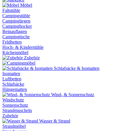
Möbel
Faltstühle
Campingstühle
Campingliegen
Campinghocker
Beinauflagen
Campingtische
Feldbetten
Hoch- & Kinderstühle
Küchenmöbel
Zubehör
Schlafsäcke & Isomatten
Isomatten
Luftbetten
Schlafsäcke
Hängematten
Wind- & Sonnenschutz
Windschutz
Sonnenschutz
Strandmuscheln
Zubehör
Wasser & Strand
Strandmöbel