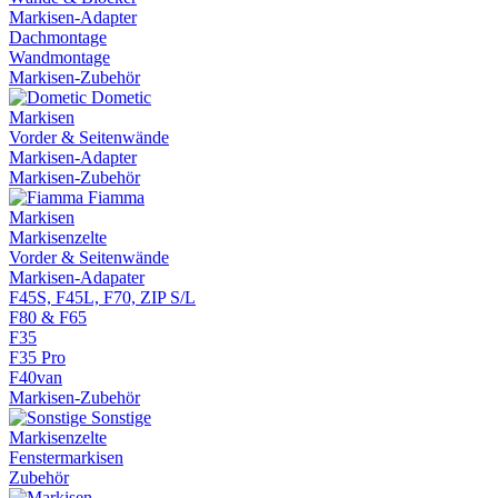
Markisen-Adapter
Dachmontage
Wandmontage
Markisen-Zubehör
Dometic
Markisen
Vorder & Seitenwände
Markisen-Adapter
Markisen-Zubehör
Fiamma
Markisen
Markisenzelte
Vorder & Seitenwände
Markisen-Adapater
F45S, F45L, F70, ZIP S/L
F80 & F65
F35
F35 Pro
F40van
Markisen-Zubehör
Sonstige
Markisenzelte
Fenstermarkisen
Zubehör