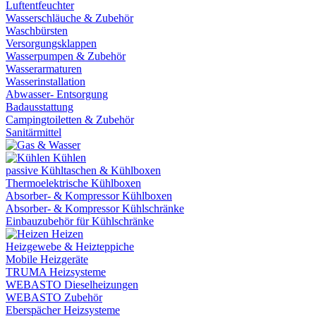
Luftentfeuchter
Wasserschläuche & Zubehör
Waschbürsten
Versorgungsklappen
Wasserpumpen & Zubehör
Wasserarmaturen
Wasserinstallation
Abwasser- Entsorgung
Badausstattung
Campingtoiletten & Zubehör
Sanitärmittel
Kühlen
passive Kühltaschen & Kühlboxen
Thermoelektrische Kühlboxen
Absorber- & Kompressor Kühlboxen
Absorber- & Kompressor Kühlschränke
Einbauzubehör für Kühlschränke
Heizen
Heizgewebe & Heizteppiche
Mobile Heizgeräte
TRUMA Heizsysteme
WEBASTO Dieselheizungen
WEBASTO Zubehör
Eberspächer Heizsysteme