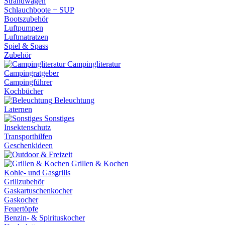
Strandwagen
Schlauchboote + SUP
Bootszubehör
Luftpumpen
Luftmatratzen
Spiel & Spass
Zubehör
Campingliteratur
Campingratgeber
Campingführer
Kochbücher
Beleuchtung
Laternen
Sonstiges
Insektenschutz
Transporthilfen
Geschenkideen
Grillen & Kochen
Kohle- und Gasgrills
Grillzubehör
Gaskartuschenkocher
Gaskocher
Feuertöpfe
Benzin- & Spirituskocher