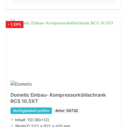
- 1.39%
Dometic Einbau- Kompressorkühlschrank
RCS 10.5XT
Verfügbarkeit prüfen
Artnr: 50732
Inhalt: 92l (80+12)
(BxHxT) 523 x 821 x 610 mm