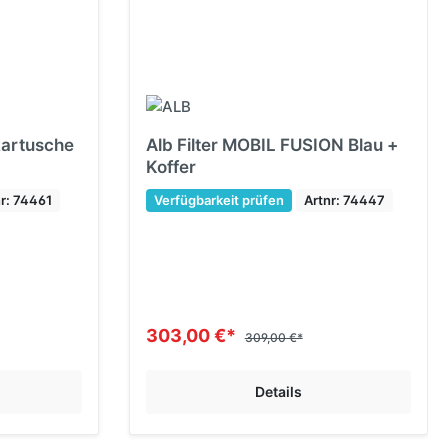
rkartusche
Alb Filter MOBIL FUSION Blau +
Koffer
nr: 74461
Verfügbarkeit prüfen
Artnr: 74447
303,00 €*
309,00 €*
Details