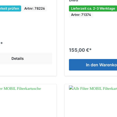
rkeit prüfen
Artnr: 78226
Lieferzeit ca. 2-3 Werktage
Artnr: 71374
€*
155,00 €*
Details
In den Warenko