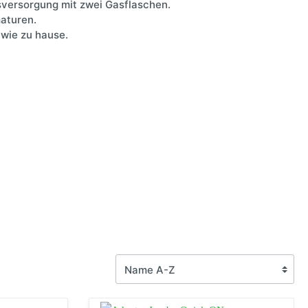
versorgung mit zwei Gasflaschen.
behör
aturen.
aufeln
r
 wie zu hause.
igation &
enschutz
e
halter
schutz
g
er
ln
en
n
lgen
ngsmittel