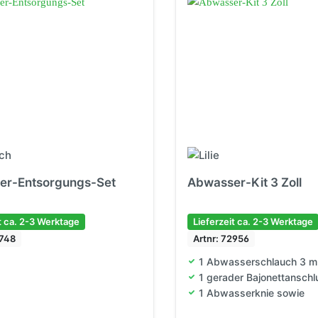
Einstiege & Trittstufen
Caravantechnik
Stützen & Federung
Anhängerkupplungen
Schließsysteme
er-Entsorgungs-Set
Abwasser-Kit 3 Zoll
t ca. 2-3 Werktage
Lieferzeit ca. 2-3 Werktage
4748
Artnr: 72956
1 Abwasserschlauch 3 m 
1 gerader Bajonettanschl
1 Abwasserknie sowie