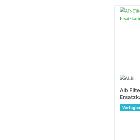
Alb Filt
Ersatzk
Verfügba