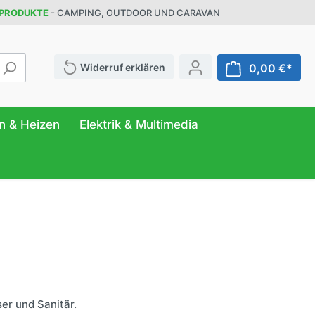
 PRODUKTE
- CAMPING, OUTDOOR UND CARAVAN
Widerruf erklären
0,00 €*
n & Heizen
Elektrik & Multimedia
ATUR
FER
NG
r
& Behälter
eilung
ttung
n
anizer
ser und Sanitär.