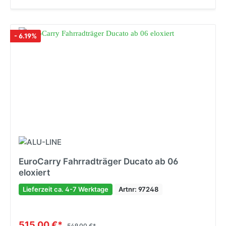
- 6.19%
EuroCarry Fahrradträger Ducato ab 06
eloxiert
Lieferzeit ca. 4-7 Werktage
Artnr: 97248
515,00 €*
549,00 €*