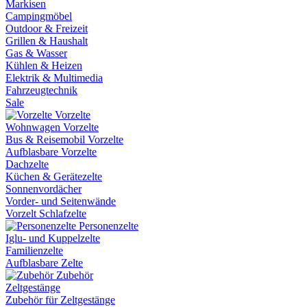
Markisen
Campingmöbel
Outdoor & Freizeit
Grillen & Haushalt
Gas & Wasser
Kühlen & Heizen
Elektrik & Multimedia
Fahrzeugtechnik
Sale
Vorzelte
Wohnwagen Vorzelte
Bus & Reisemobil Vorzelte
Aufblasbare Vorzelte
Dachzelte
Küchen & Gerätezelte
Sonnenvordächer
Vorder- und Seitenwände
Vorzelt Schlafzelte
Personenzelte
Iglu- und Kuppelzelte
Familienzelte
Aufblasbare Zelte
Zubehör
Zeltgestänge
Zubehör für Zeltgestänge