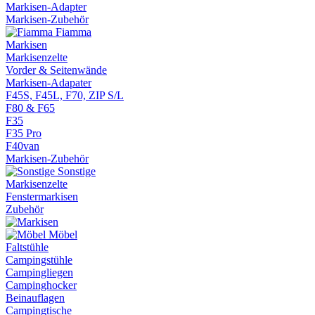
Markisen-Adapter
Markisen-Zubehör
Fiamma
Markisen
Markisenzelte
Vorder & Seitenwände
Markisen-Adapater
F45S, F45L, F70, ZIP S/L
F80 & F65
F35
F35 Pro
F40van
Markisen-Zubehör
Sonstige
Markisenzelte
Fenstermarkisen
Zubehör
Möbel
Faltstühle
Campingstühle
Campingliegen
Campinghocker
Beinauflagen
Campingtische