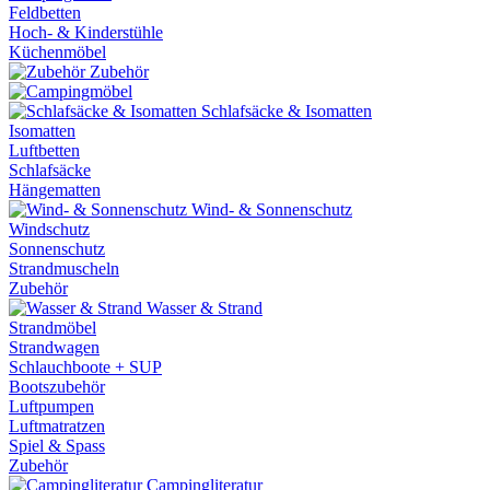
Feldbetten
Hoch- & Kinderstühle
Küchenmöbel
Zubehör
Schlafsäcke & Isomatten
Isomatten
Luftbetten
Schlafsäcke
Hängematten
Wind- & Sonnenschutz
Windschutz
Sonnenschutz
Strandmuscheln
Zubehör
Wasser & Strand
Strandmöbel
Strandwagen
Schlauchboote + SUP
Bootszubehör
Luftpumpen
Luftmatratzen
Spiel & Spass
Zubehör
Campingliteratur