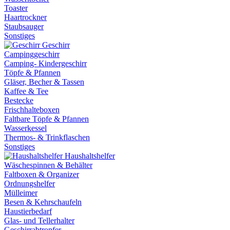
Toaster
Haartrockner
Staubsauger
Sonstiges
Geschirr
Campinggeschirr
Camping- Kindergeschirr
Töpfe & Pfannen
Gläser, Becher & Tassen
Kaffee & Tee
Bestecke
Frischhalteboxen
Faltbare Töpfe & Pfannen
Wasserkessel
Thermos- & Trinkflaschen
Sonstiges
Haushaltshelfer
Wäschespinnen & Behälter
Faltboxen & Organizer
Ordnungshelfer
Mülleimer
Besen & Kehrschaufeln
Haustierbedarf
Glas- und Tellerhalter
Geschirrabtropfer