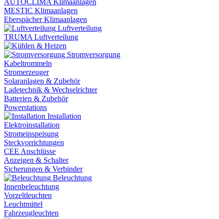
AUTOCLIMA Klimaanlagen
MESTIC Klimaanlagen
Eberspächer Klimaanlagen
Luftverteilung
TRUMA Luftverteilung
Stromversorgung
Kabeltrommeln
Stromerzeuger
Solaranlagen & Zubehör
Ladetechnik & Wechselrichter
Batterien & Zubehör
Powerstations
Installation
Elektroinstallation
Stromeinspeisung
Steckvorrichtungen
CEE Anschlüsse
Anzeigen & Schalter
Sicherungen & Verbinder
Beleuchtung
Innenbeleuchtung
Vorzeltleuchten
Leuchtmittel
Fahrzeugleuchten