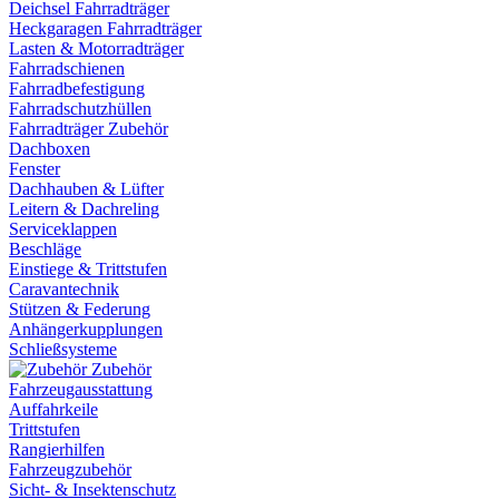
Deichsel Fahrradträger
Heckgaragen Fahrradträger
Lasten & Motorradträger
Fahrradschienen
Fahrradbefestigung
Fahrradschutzhüllen
Fahrradträger Zubehör
Dachboxen
Fenster
Dachhauben & Lüfter
Leitern & Dachreling
Serviceklappen
Beschläge
Einstiege & Trittstufen
Caravantechnik
Stützen & Federung
Anhängerkupplungen
Schließsysteme
Zubehör
Fahrzeugausstattung
Auffahrkeile
Trittstufen
Rangierhilfen
Fahrzeugzubehör
Sicht- & Insektenschutz