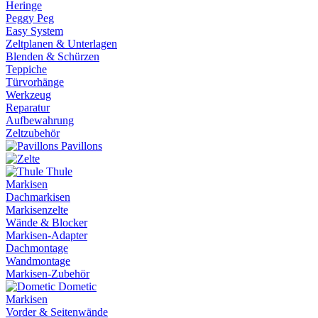
Heringe
Peggy Peg
Easy System
Zeltplanen & Unterlagen
Blenden & Schürzen
Teppiche
Türvorhänge
Werkzeug
Reparatur
Aufbewahrung
Zeltzubehör
Pavillons
Thule
Markisen
Dachmarkisen
Markisenzelte
Wände & Blocker
Markisen-Adapter
Dachmontage
Wandmontage
Markisen-Zubehör
Dometic
Markisen
Vorder & Seitenwände