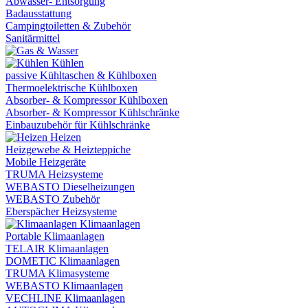
Abwasser- Entsorgung
Badausstattung
Campingtoiletten & Zubehör
Sanitärmittel
Kühlen
passive Kühltaschen & Kühlboxen
Thermoelektrische Kühlboxen
Absorber- & Kompressor Kühlboxen
Absorber- & Kompressor Kühlschränke
Einbauzubehör für Kühlschränke
Heizen
Heizgewebe & Heizteppiche
Mobile Heizgeräte
TRUMA Heizsysteme
WEBASTO Dieselheizungen
WEBASTO Zubehör
Eberspächer Heizsysteme
Klimaanlagen
Portable Klimaanlagen
TELAIR Klimaanlagen
DOMETIC Klimaanlagen
TRUMA Klimasysteme
WEBASTO Klimaanlagen
VECHLINE Klimaanlagen