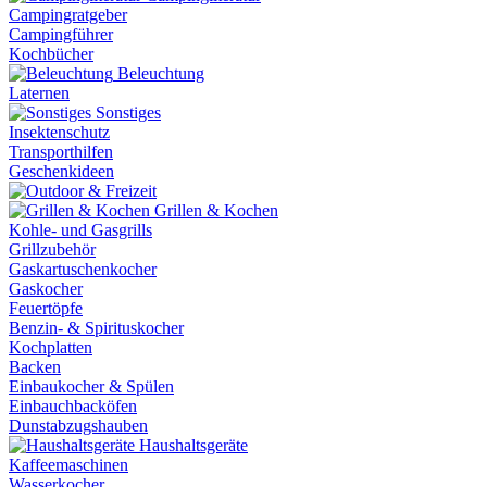
Campingratgeber
Campingführer
Kochbücher
Beleuchtung
Laternen
Sonstiges
Insektenschutz
Transporthilfen
Geschenkideen
Grillen & Kochen
Kohle- und Gasgrills
Grillzubehör
Gaskartuschenkocher
Gaskocher
Feuertöpfe
Benzin- & Spirituskocher
Kochplatten
Backen
Einbaukocher & Spülen
Einbauchbacköfen
Dunstabzugshauben
Haushaltsgeräte
Kaffeemaschinen
Wasserkocher