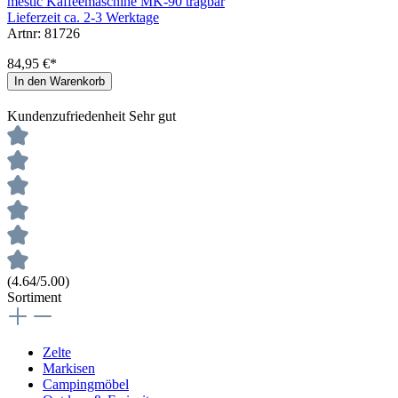
mestic Kaffeemaschine MK-90 tragbar
Lieferzeit ca. 2-3 Werktage
Artnr: 81726
84,95 €*
In den Warenkorb
Kundenzufriedenheit
Sehr gut
(4.64/5.00)
Sortiment
Zelte
Markisen
Campingmöbel