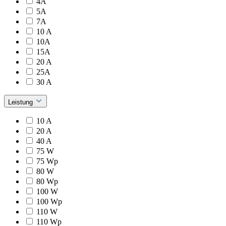
4A
5A
7A
10 A
10A
15A
20 A
25A
30 A
Leistung
10 A
20 A
40 A
75 W
75 Wp
80 W
80 Wp
100 W
100 Wp
110 W
110 Wp