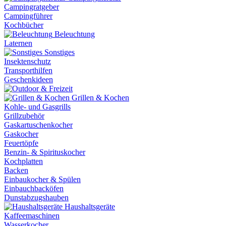
Campingratgeber
Campingführer
Kochbücher
Beleuchtung
Laternen
Sonstiges
Insektenschutz
Transporthilfen
Geschenkideen
Grillen & Kochen
Kohle- und Gasgrills
Grillzubehör
Gaskartuschenkocher
Gaskocher
Feuertöpfe
Benzin- & Spirituskocher
Kochplatten
Backen
Einbaukocher & Spülen
Einbauchbacköfen
Dunstabzugshauben
Haushaltsgeräte
Kaffeemaschinen
Wasserkocher