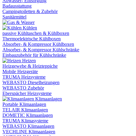
Abwasser- Entsorgung
Badausstattung
Campingtoiletten & Zubehör
Sanitärmittel
Kühlen
passive Kühltaschen & Kühlboxen
Thermoelektrische Kühlboxen
Absorber- & Kompressor Kühlboxen
Absorber- & Kompressor Kühlschränke
Einbauzubehör für Kühlschränke
Heizen
Heizgewebe & Heizteppiche
Mobile Heizgeräte
TRUMA Heizsysteme
WEBASTO Dieselheizungen
WEBASTO Zubehör
Eberspächer Heizsysteme
Klimaanlagen
Portable Klimaanlagen
TELAIR Klimaanlagen
DOMETIC Klimaanlagen
TRUMA Klimasysteme
WEBASTO Klimaanlagen
VECHLINE Klimaanlagen