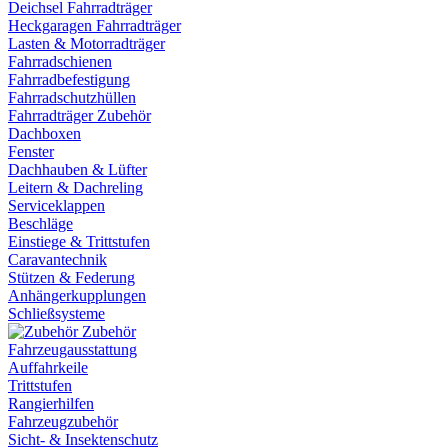
Deichsel Fahrradträger
Heckgaragen Fahrradträger
Lasten & Motorradträger
Fahrradschienen
Fahrradbefestigung
Fahrradschutzhüllen
Fahrradträger Zubehör
Dachboxen
Fenster
Dachhauben & Lüfter
Leitern & Dachreling
Serviceklappen
Beschläge
Einstiege & Trittstufen
Caravantechnik
Stützen & Federung
Anhängerkupplungen
Schließsysteme
Zubehör
Fahrzeugausstattung
Auffahrkeile
Trittstufen
Rangierhilfen
Fahrzeugzubehör
Sicht- & Insektenschutz