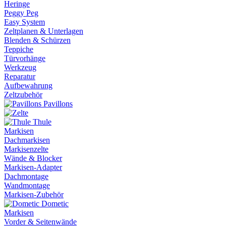
Heringe
Peggy Peg
Easy System
Zeltplanen & Unterlagen
Blenden & Schürzen
Teppiche
Türvorhänge
Werkzeug
Reparatur
Aufbewahrung
Zeltzubehör
Pavillons
Thule
Markisen
Dachmarkisen
Markisenzelte
Wände & Blocker
Markisen-Adapter
Dachmontage
Wandmontage
Markisen-Zubehör
Dometic
Markisen
Vorder & Seitenwände