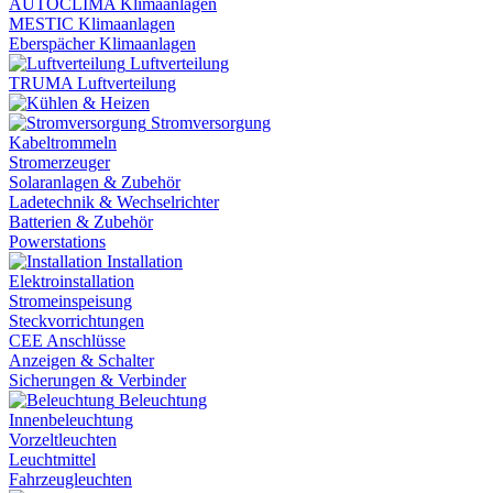
AUTOCLIMA Klimaanlagen
MESTIC Klimaanlagen
Eberspächer Klimaanlagen
Luftverteilung
TRUMA Luftverteilung
Stromversorgung
Kabeltrommeln
Stromerzeuger
Solaranlagen & Zubehör
Ladetechnik & Wechselrichter
Batterien & Zubehör
Powerstations
Installation
Elektroinstallation
Stromeinspeisung
Steckvorrichtungen
CEE Anschlüsse
Anzeigen & Schalter
Sicherungen & Verbinder
Beleuchtung
Innenbeleuchtung
Vorzeltleuchten
Leuchtmittel
Fahrzeugleuchten