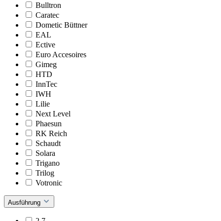
Bulltron
Caratec
Dometic Büttner
EAL
Ective
Euro Accesoires
Gimeg
HTD
InnTec
IWH
Lilie
Next Level
Phaesun
RK Reich
Schaudt
Solara
Trigano
Trilog
Votronic
Ausführung
2.7