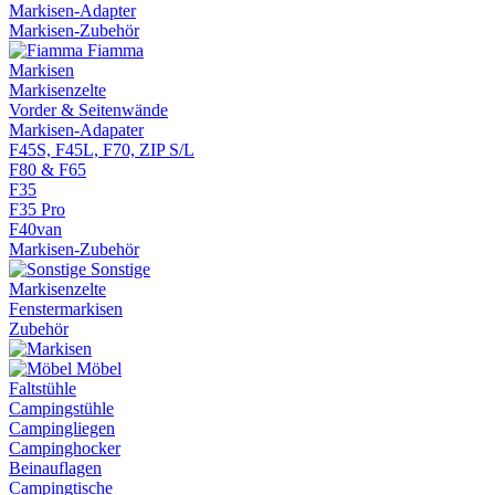
Markisen-Adapter
Markisen-Zubehör
Fiamma
Markisen
Markisenzelte
Vorder & Seitenwände
Markisen-Adapater
F45S, F45L, F70, ZIP S/L
F80 & F65
F35
F35 Pro
F40van
Markisen-Zubehör
Sonstige
Markisenzelte
Fenstermarkisen
Zubehör
Möbel
Faltstühle
Campingstühle
Campingliegen
Campinghocker
Beinauflagen
Campingtische