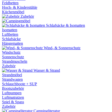
Feldbetten
Hoch- & Kinderstühle
Küchenmöbel
Zubehör
Schlafsäcke & Isomatten
Isomatten
Luftbetten
Schlafsäcke
Hängematten
Wind- & Sonnenschutz
Windschutz
Sonnenschutz
Strandmuscheln
Zubehör
Wasser & Strand
Strandmöbel
Strandwagen
Schlauchboote + SUP
Bootszubehör
Luftpumpen
Luftmatratzen
Spiel & Spass
Zubehör
Campingliteratur