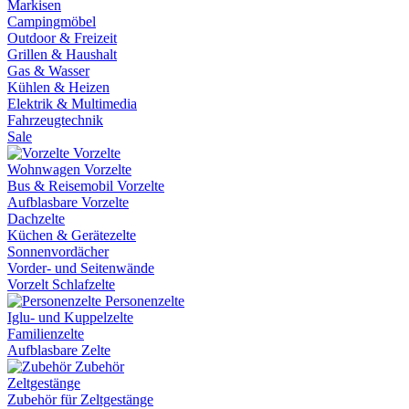
Markisen
Campingmöbel
Outdoor & Freizeit
Grillen & Haushalt
Gas & Wasser
Kühlen & Heizen
Elektrik & Multimedia
Fahrzeugtechnik
Sale
Vorzelte
Wohnwagen Vorzelte
Bus & Reisemobil Vorzelte
Aufblasbare Vorzelte
Dachzelte
Küchen & Gerätezelte
Sonnenvordächer
Vorder- und Seitenwände
Vorzelt Schlafzelte
Personenzelte
Iglu- und Kuppelzelte
Familienzelte
Aufblasbare Zelte
Zubehör
Zeltgestänge
Zubehör für Zeltgestänge