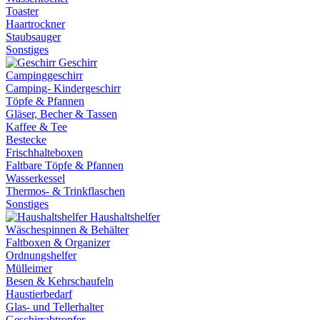
Toaster
Haartrockner
Staubsauger
Sonstiges
Geschirr
Campinggeschirr
Camping- Kindergeschirr
Töpfe & Pfannen
Gläser, Becher & Tassen
Kaffee & Tee
Bestecke
Frischhalteboxen
Faltbare Töpfe & Pfannen
Wasserkessel
Thermos- & Trinkflaschen
Sonstiges
Haushaltshelfer
Wäschespinnen & Behälter
Faltboxen & Organizer
Ordnungshelfer
Mülleimer
Besen & Kehrschaufeln
Haustierbedarf
Glas- und Tellerhalter
Geschirrabtropfer