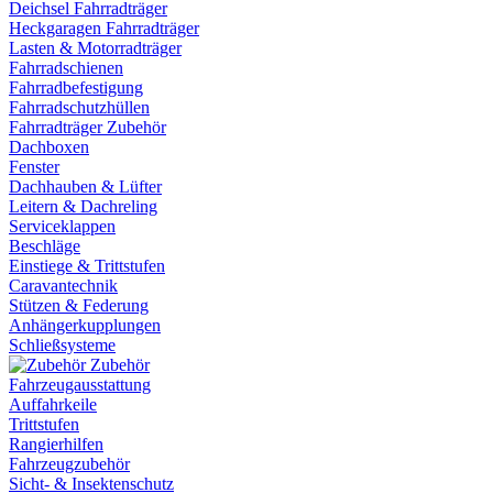
Deichsel Fahrradträger
Heckgaragen Fahrradträger
Lasten & Motorradträger
Fahrradschienen
Fahrradbefestigung
Fahrradschutzhüllen
Fahrradträger Zubehör
Dachboxen
Fenster
Dachhauben & Lüfter
Leitern & Dachreling
Serviceklappen
Beschläge
Einstiege & Trittstufen
Caravantechnik
Stützen & Federung
Anhängerkupplungen
Schließsysteme
Zubehör
Fahrzeugausstattung
Auffahrkeile
Trittstufen
Rangierhilfen
Fahrzeugzubehör
Sicht- & Insektenschutz