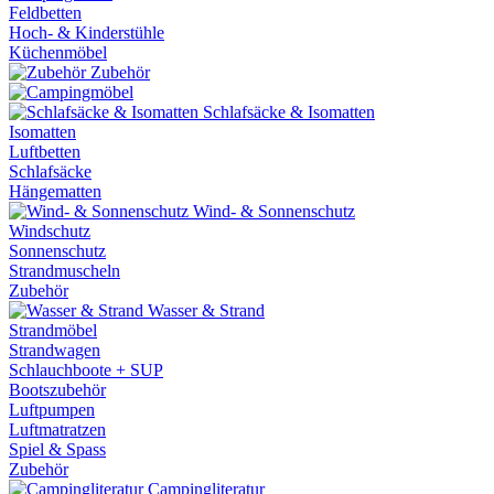
Feldbetten
Hoch- & Kinderstühle
Küchenmöbel
Zubehör
Schlafsäcke & Isomatten
Isomatten
Luftbetten
Schlafsäcke
Hängematten
Wind- & Sonnenschutz
Windschutz
Sonnenschutz
Strandmuscheln
Zubehör
Wasser & Strand
Strandmöbel
Strandwagen
Schlauchboote + SUP
Bootszubehör
Luftpumpen
Luftmatratzen
Spiel & Spass
Zubehör
Campingliteratur