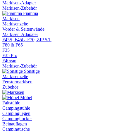
Markisen-Adapter
Markisen-Zubehör
Fiamma
Markisen
Markisenzelte
Vorder & Seitenwände
Markisen-Adapater
F45S, F45L, F70, ZIP S/L
F80 & F65
F35
F35 Pro
F40van
Markisen-Zubehör
Sonstige
Markisenzelte
Fenstermarkisen
Zubehör
Möbel
Faltstühle
Campingstühle
Campingliegen
Campinghocker
Beinauflagen
Campingtische