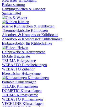
Abwasser- Entsorgung
Badausstattung
Campingtoiletten & Zubehör
Sanitärmittel
Kühlen
passive Kühltaschen & Kühlboxen
Thermoelektrische Kühlboxen
Absorber- & Kompressor Kühlboxen
Absorber- & Kompressor Kühlschränke
Einbauzubehör für Kühlschränke
Heizen
Heizgewebe & Heizteppiche
Mobile Heizgeräte
TRUMA Heizsysteme
WEBASTO Dieselheizungen
WEBASTO Zubehör
Eberspächer Heizsysteme
Klimaanlagen
Portable Klimaanlagen
TELAIR Klimaanlagen
DOMETIC Klimaanlagen
TRUMA Klimasysteme
WEBASTO Klimaanlagen
VECHLINE Klimaanlagen