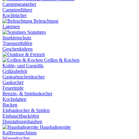
Campingratgeber
Campingführer
Kochbücher
Beleuchtung
Laternen
Sonstiges
Insektenschutz
Transporthilfen
Geschenkideen
Grillen & Kochen
Kohle- und Gasgrills
Grillzubehör
Gaskartuschenkocher
Gaskocher
Feuertöpfe
Benzin- & Spirituskocher
Kochplatten
Backen
Einbaukocher & Spülen
Einbauchbacköfen
Dunstabzugshauben
Haushaltsgeräte
Kaffeemaschinen
Wasserkocher