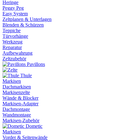
Heringe
Peggy Peg
Easy System
Zeltplanen & Unterlagen
Blenden & Schürzen
Teppiche
Türvorhänge
Werkzeug
Reparatur
Aufbewahrung
Zeltzubehör
Pavillons
Thule
Markisen
Dachmarkisen
Markisenzelte
Wände & Blocker
Markisen-Adapter
Dachmontage
Wandmontage
Markisen-Zubehör
Dometic
Markisen
Vorder & Seitenwände