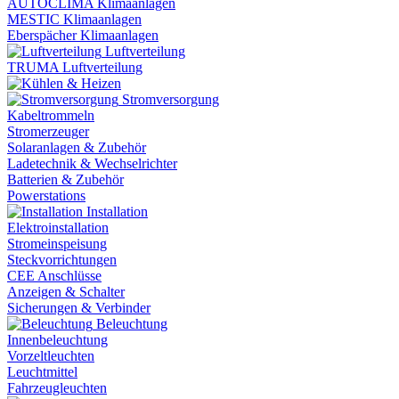
AUTOCLIMA Klimaanlagen
MESTIC Klimaanlagen
Eberspächer Klimaanlagen
Luftverteilung
TRUMA Luftverteilung
Stromversorgung
Kabeltrommeln
Stromerzeuger
Solaranlagen & Zubehör
Ladetechnik & Wechselrichter
Batterien & Zubehör
Powerstations
Installation
Elektroinstallation
Stromeinspeisung
Steckvorrichtungen
CEE Anschlüsse
Anzeigen & Schalter
Sicherungen & Verbinder
Beleuchtung
Innenbeleuchtung
Vorzeltleuchten
Leuchtmittel
Fahrzeugleuchten