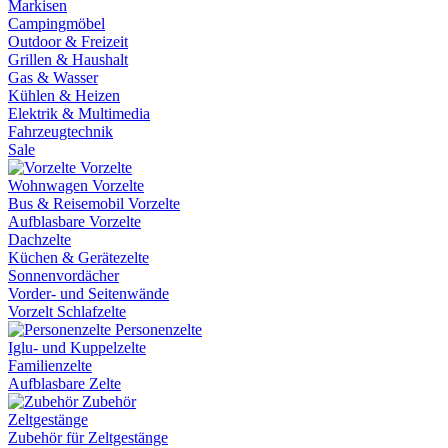
Markisen
Campingmöbel
Outdoor & Freizeit
Grillen & Haushalt
Gas & Wasser
Kühlen & Heizen
Elektrik & Multimedia
Fahrzeugtechnik
Sale
Vorzelte
Wohnwagen Vorzelte
Bus & Reisemobil Vorzelte
Aufblasbare Vorzelte
Dachzelte
Küchen & Gerätezelte
Sonnenvordächer
Vorder- und Seitenwände
Vorzelt Schlafzelte
Personenzelte
Iglu- und Kuppelzelte
Familienzelte
Aufblasbare Zelte
Zubehör
Zeltgestänge
Zubehör für Zeltgestänge