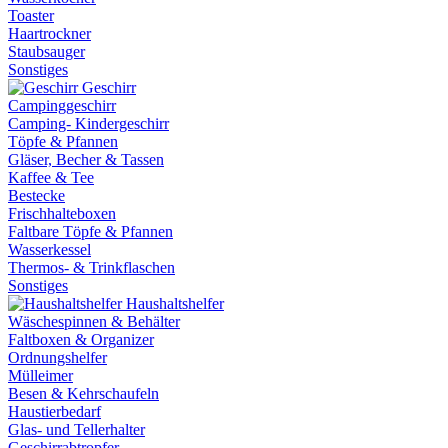
Toaster
Haartrockner
Staubsauger
Sonstiges
Geschirr
Campinggeschirr
Camping- Kindergeschirr
Töpfe & Pfannen
Gläser, Becher & Tassen
Kaffee & Tee
Bestecke
Frischhalteboxen
Faltbare Töpfe & Pfannen
Wasserkessel
Thermos- & Trinkflaschen
Sonstiges
Haushaltshelfer
Wäschespinnen & Behälter
Faltboxen & Organizer
Ordnungshelfer
Mülleimer
Besen & Kehrschaufeln
Haustierbedarf
Glas- und Tellerhalter
Geschirrabtropfer