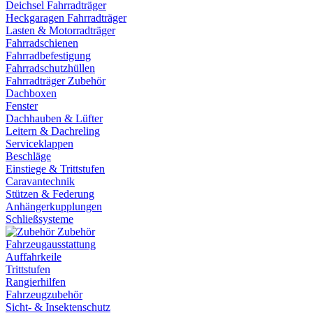
Deichsel Fahrradträger
Heckgaragen Fahrradträger
Lasten & Motorradträger
Fahrradschienen
Fahrradbefestigung
Fahrradschutzhüllen
Fahrradträger Zubehör
Dachboxen
Fenster
Dachhauben & Lüfter
Leitern & Dachreling
Serviceklappen
Beschläge
Einstiege & Trittstufen
Caravantechnik
Stützen & Federung
Anhängerkupplungen
Schließsysteme
Zubehör
Fahrzeugausstattung
Auffahrkeile
Trittstufen
Rangierhilfen
Fahrzeugzubehör
Sicht- & Insektenschutz