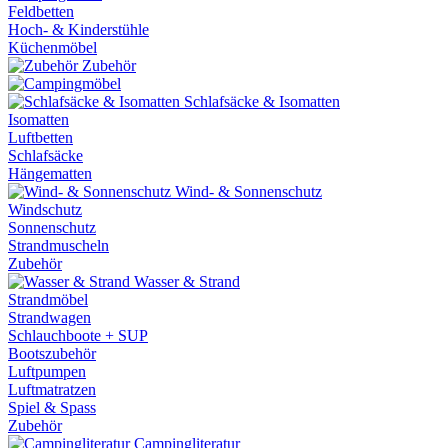
Feldbetten
Hoch- & Kinderstühle
Küchenmöbel
Zubehör
Schlafsäcke & Isomatten
Isomatten
Luftbetten
Schlafsäcke
Hängematten
Wind- & Sonnenschutz
Windschutz
Sonnenschutz
Strandmuscheln
Zubehör
Wasser & Strand
Strandmöbel
Strandwagen
Schlauchboote + SUP
Bootszubehör
Luftpumpen
Luftmatratzen
Spiel & Spass
Zubehör
Campingliteratur