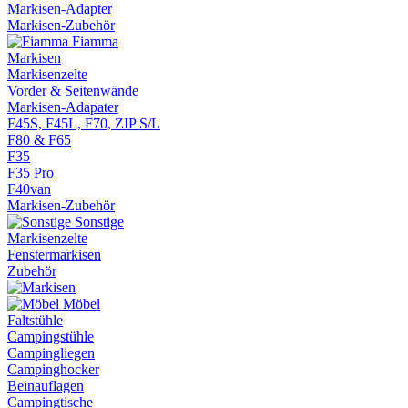
Markisen-Adapter
Markisen-Zubehör
Fiamma
Markisen
Markisenzelte
Vorder & Seitenwände
Markisen-Adapater
F45S, F45L, F70, ZIP S/L
F80 & F65
F35
F35 Pro
F40van
Markisen-Zubehör
Sonstige
Markisenzelte
Fenstermarkisen
Zubehör
Möbel
Faltstühle
Campingstühle
Campingliegen
Campinghocker
Beinauflagen
Campingtische