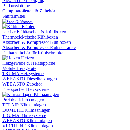
Abwasser- Entsorgung
Badausstattung
Campingtoiletten & Zubehör
Sanitärmittel
Kühlen
passive Kühltaschen & Kühlboxen
Thermoelektrische Kühlboxen
Absorber- & Kompressor Kühlboxen
Absorber- & Kompressor Kühlschränke
Einbauzubehör für Kühlschränke
Heizen
Heizgewebe & Heizteppiche
Mobile Heizgeräte
TRUMA Heizsysteme
WEBASTO Dieselheizungen
WEBASTO Zubehör
Eberspächer Heizsysteme
Klimaanlagen
Portable Klimaanlagen
TELAIR Klimaanlagen
DOMETIC Klimaanlagen
TRUMA Klimasysteme
WEBASTO Klimaanlagen
VECHLINE Klimaanlagen