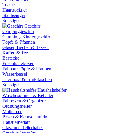
Toaster
Haartrockner
Staubsauger
Sonstiges
Geschirr
Campinggeschirr
Camping- Kindergeschirr
Töpfe & Pfannen
Gläser, Becher & Tassen
Kaffee & Tee
Bestecke
Frischhalteboxen
Faltbare Töpfe & Pfannen
Wasserkessel
Thermos- & Trinkflaschen
Sonstiges
Haushaltshelfer
Wäschespinnen & Behälter
Faltboxen & Organizer
Ordnungshelfer
Mülleimer
Besen & Kehrschaufeln
Haustierbedarf
Glas- und Tellerhalter
Geschirrabtropfer