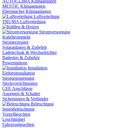
AUTOCLIMA Klimaanlagen
MESTIC Klimaanlagen
Eberspächer Klimaanlagen
Luftverteilung
TRUMA Luftverteilung
Stromversorgung
Kabeltrommeln
Stromerzeuger
Solaranlagen & Zubehör
Ladetechnik & Wechselrichter
Batterien & Zubehör
Powerstations
Installation
Elektroinstallation
Stromeinspeisung
Steckvorrichtungen
CEE Anschlüsse
Anzeigen & Schalter
Sicherungen & Verbinder
Beleuchtung
Innenbeleuchtung
Vorzeltleuchten
Leuchtmittel
Fahrzeugleuchten