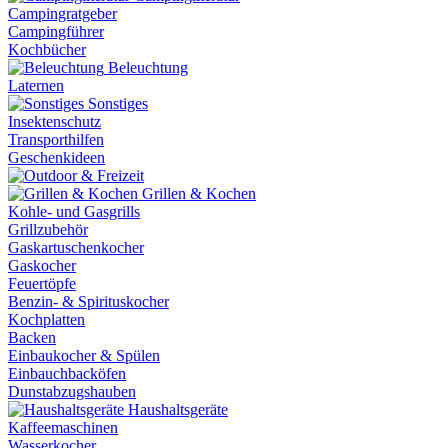
Campingratgeber
Campingführer
Kochbücher
Beleuchtung
Laternen
Sonstiges
Insektenschutz
Transporthilfen
Geschenkideen
Grillen & Kochen
Kohle- und Gasgrills
Grillzubehör
Gaskartuschenkocher
Gaskocher
Feuertöpfe
Benzin- & Spirituskocher
Kochplatten
Backen
Einbaukocher & Spülen
Einbauchbacköfen
Dunstabzugshauben
Haushaltsgeräte
Kaffeemaschinen
Wasserkocher