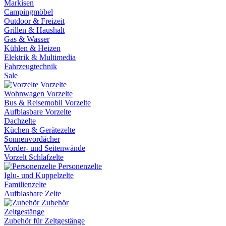
Markisen
Campingmöbel
Outdoor & Freizeit
Grillen & Haushalt
Gas & Wasser
Kühlen & Heizen
Elektrik & Multimedia
Fahrzeugtechnik
Sale
Vorzelte
Wohnwagen Vorzelte
Bus & Reisemobil Vorzelte
Aufblasbare Vorzelte
Dachzelte
Küchen & Gerätezelte
Sonnenvordächer
Vorder- und Seitenwände
Vorzelt Schlafzelte
Personenzelte
Iglu- und Kuppelzelte
Familienzelte
Aufblasbare Zelte
Zubehör
Zeltgestänge
Zubehör für Zeltgestänge