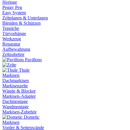
Heringe
Peggy Peg
Easy System
Zeltplanen & Unterlagen
Blenden & Schürzen
Teppiche
Türvorhänge
Werkzeug
Reparatur
Aufbewahrung
Zeltzubehör
Pavillons
Thule
Markisen
Dachmarkisen
Markisenzelte
Wände & Blocker
Markisen-Adapter
Dachmontage
Wandmontage
Markisen-Zubehör
Dometic
Markisen
Vorder & Seitenwände