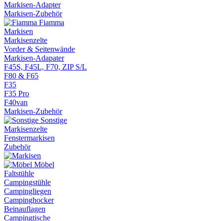
Markisen-Adapter
Markisen-Zubehör
Fiamma
Markisen
Markisenzelte
Vorder & Seitenwände
Markisen-Adapater
F45S, F45L, F70, ZIP S/L
F80 & F65
F35
F35 Pro
F40van
Markisen-Zubehör
Sonstige
Markisenzelte
Fenstermarkisen
Zubehör
Möbel
Faltstühle
Campingstühle
Campingliegen
Campinghocker
Beinauflagen
Campingtische