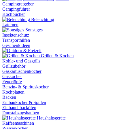
Campingratgeber
Campingführer
Kochbücher
Beleuchtung
Laternen
Sonstiges
Insektenschutz
Transporthilfen
Geschenkideen
Grillen & Kochen
Kohle- und Gasgrills
Grillzubehör
Gaskartuschenkocher
Gaskocher
Feuertöpfe
Benzin- & Spirituskocher
Kochplatten
Backen
Einbaukocher & Spülen
Einbauchbacköfen
Dunstabzugshauben
Haushaltsgeräte
Kaffeemaschinen
Wasserkocher