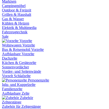
Markisen
Campingmöbel
Outdoor & Freizeit
Grillen & Haushalt
Gas & Wasser
Kühlen & Heizen
Elektrik & Multimedia
Fahrzeugtechnik
Sale
Vorzelte
Wohnwagen Vorzelte
Bus & Reisemobil Vorzelte
Aufblasbare Vorzelte
Dachzelte
Küchen & Gerätezelte
Sonnenvordächer
Vorder- und Seitenwände
Vorzelt Schlafzelte
Personenzelte
Iglu- und Kuppelzelte
Familienzelte
Aufblasbare Zelte
Zubehör
Zeltgestänge
Zubehör für Zeltgestänge