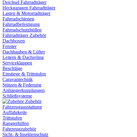
Deichsel Fahrradträger
Heckgaragen Fahrradträger
Lasten & Motorradträger
Fahrradschienen
Fahrradbefestigung
Fahrradschutzhüllen
Fahrradträger Zubehör
Dachboxen
Fenster
Dachhauben & Lüfter
Leitern & Dachreling
Serviceklappen
Beschläge
Einstiege & Trittstufen
Caravantechnik
Stützen & Federung
Anhängerkupplungen
Schließsysteme
Zubehör
Fahrzeugausstattung
Auffahrkeile
Trittstufen
Rangierhilfen
Fahrzeugzubehör
Sicht- & Insektenschutz