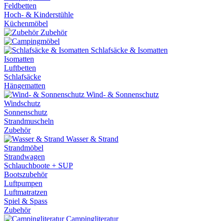
Feldbetten
Hoch- & Kinderstühle
Küchenmöbel
Zubehör
Schlafsäcke & Isomatten
Isomatten
Luftbetten
Schlafsäcke
Hängematten
Wind- & Sonnenschutz
Windschutz
Sonnenschutz
Strandmuscheln
Zubehör
Wasser & Strand
Strandmöbel
Strandwagen
Schlauchboote + SUP
Bootszubehör
Luftpumpen
Luftmatratzen
Spiel & Spass
Zubehör
Campingliteratur