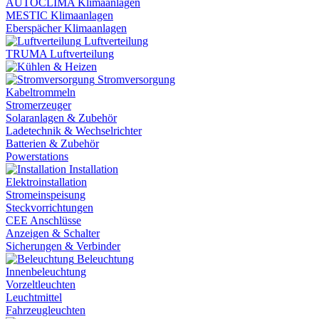
AUTOCLIMA Klimaanlagen
MESTIC Klimaanlagen
Eberspächer Klimaanlagen
Luftverteilung
TRUMA Luftverteilung
Stromversorgung
Kabeltrommeln
Stromerzeuger
Solaranlagen & Zubehör
Ladetechnik & Wechselrichter
Batterien & Zubehör
Powerstations
Installation
Elektroinstallation
Stromeinspeisung
Steckvorrichtungen
CEE Anschlüsse
Anzeigen & Schalter
Sicherungen & Verbinder
Beleuchtung
Innenbeleuchtung
Vorzeltleuchten
Leuchtmittel
Fahrzeugleuchten