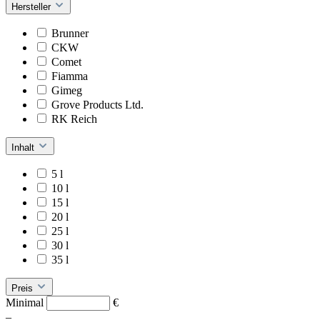
Hersteller
Brunner
CKW
Comet
Fiamma
Gimeg
Grove Products Ltd.
RK Reich
Inhalt
5 l
10 l
15 l
20 l
25 l
30 l
35 l
Preis
Minimal
€
–