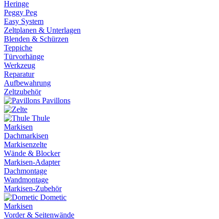
Heringe
Peggy Peg
Easy System
Zeltplanen & Unterlagen
Blenden & Schürzen
Teppiche
Türvorhänge
Werkzeug
Reparatur
Aufbewahrung
Zeltzubehör
Pavillons
Thule
Markisen
Dachmarkisen
Markisenzelte
Wände & Blocker
Markisen-Adapter
Dachmontage
Wandmontage
Markisen-Zubehör
Dometic
Markisen
Vorder & Seitenwände