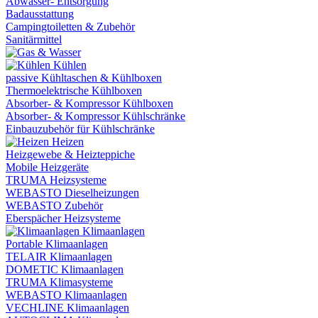
Abwasser- Entsorgung
Badausstattung
Campingtoiletten & Zubehör
Sanitärmittel
Kühlen
passive Kühltaschen & Kühlboxen
Thermoelektrische Kühlboxen
Absorber- & Kompressor Kühlboxen
Absorber- & Kompressor Kühlschränke
Einbauzubehör für Kühlschränke
Heizen
Heizgewebe & Heizteppiche
Mobile Heizgeräte
TRUMA Heizsysteme
WEBASTO Dieselheizungen
WEBASTO Zubehör
Eberspächer Heizsysteme
Klimaanlagen
Portable Klimaanlagen
TELAIR Klimaanlagen
DOMETIC Klimaanlagen
TRUMA Klimasysteme
WEBASTO Klimaanlagen
VECHLINE Klimaanlagen