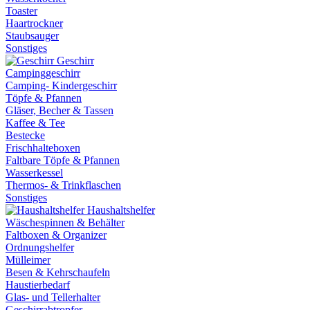
Toaster
Haartrockner
Staubsauger
Sonstiges
Geschirr
Campinggeschirr
Camping- Kindergeschirr
Töpfe & Pfannen
Gläser, Becher & Tassen
Kaffee & Tee
Bestecke
Frischhalteboxen
Faltbare Töpfe & Pfannen
Wasserkessel
Thermos- & Trinkflaschen
Sonstiges
Haushaltshelfer
Wäschespinnen & Behälter
Faltboxen & Organizer
Ordnungshelfer
Mülleimer
Besen & Kehrschaufeln
Haustierbedarf
Glas- und Tellerhalter
Geschirrabtropfer