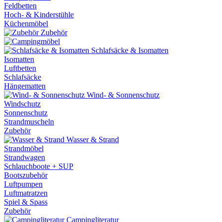
Feldbetten
Hoch- & Kinderstühle
Küchenmöbel
Zubehör
Schlafsäcke & Isomatten
Isomatten
Luftbetten
Schlafsäcke
Hängematten
Wind- & Sonnenschutz
Windschutz
Sonnenschutz
Strandmuscheln
Zubehör
Wasser & Strand
Strandmöbel
Strandwagen
Schlauchboote + SUP
Bootszubehör
Luftpumpen
Luftmatratzen
Spiel & Spass
Zubehör
Campingliteratur