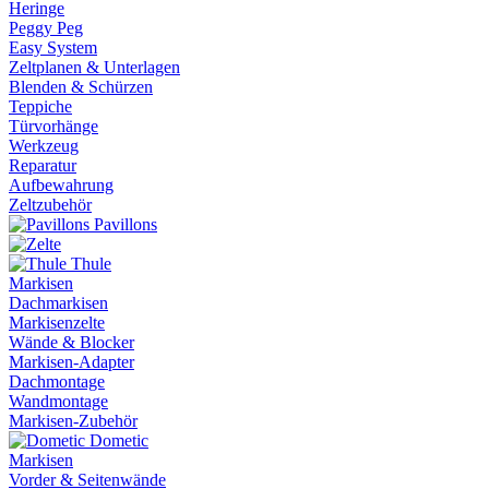
Heringe
Peggy Peg
Easy System
Zeltplanen & Unterlagen
Blenden & Schürzen
Teppiche
Türvorhänge
Werkzeug
Reparatur
Aufbewahrung
Zeltzubehör
Pavillons
Thule
Markisen
Dachmarkisen
Markisenzelte
Wände & Blocker
Markisen-Adapter
Dachmontage
Wandmontage
Markisen-Zubehör
Dometic
Markisen
Vorder & Seitenwände