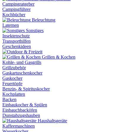
Campingratgeber
Campingführer
Kochbücher
Beleuchtung
Laternen
Sonstiges
Insektenschutz
Transporthilfen
Geschenkideen
Grillen & Kochen
Kohle- und Gasgrills
Grillzubehör
Gaskartuschenkocher
Gaskocher
Feuertöpfe
Benzin- & Spirituskocher
Kochplatten
Backen
Einbaukocher & Spülen
Einbauchbacköfen
Dunstabzugshauben
Haushaltsgeräte
Kaffeemaschinen
Wasserkocher