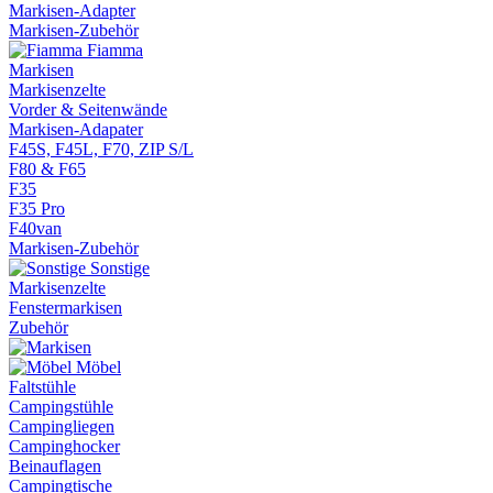
Markisen-Adapter
Markisen-Zubehör
Fiamma
Markisen
Markisenzelte
Vorder & Seitenwände
Markisen-Adapater
F45S, F45L, F70, ZIP S/L
F80 & F65
F35
F35 Pro
F40van
Markisen-Zubehör
Sonstige
Markisenzelte
Fenstermarkisen
Zubehör
Möbel
Faltstühle
Campingstühle
Campingliegen
Campinghocker
Beinauflagen
Campingtische