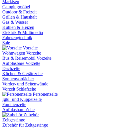
Markisen
Campingmöbel
Outdoor & Freizeit
Grillen & Haushalt
Gas & Wasser
Kühlen & Heizen
Elektrik & Multimedia
Fahrzeugtechnik
Sale
Vorzelte
Wohnwagen Vorzelte
Bus & Reisemobil Vorzelte
Aufblasbare Vorzelte
Dachzelte
Küchen & Gerätezelte
Sonnenvordächer
Vorder- und Seitenwände
Vorzelt Schlafzelte
Personenzelte
Iglu- und Kuppelzelte
Familienzelte
Aufblasbare Zelte
Zubehör
Zeltgestänge
Zubehör für Zeltgestänge