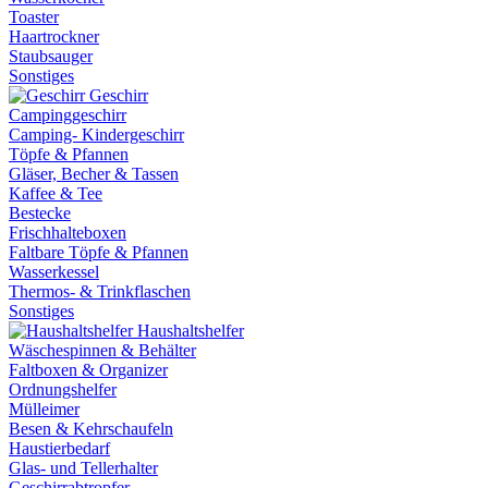
Toaster
Haartrockner
Staubsauger
Sonstiges
Geschirr
Campinggeschirr
Camping- Kindergeschirr
Töpfe & Pfannen
Gläser, Becher & Tassen
Kaffee & Tee
Bestecke
Frischhalteboxen
Faltbare Töpfe & Pfannen
Wasserkessel
Thermos- & Trinkflaschen
Sonstiges
Haushaltshelfer
Wäschespinnen & Behälter
Faltboxen & Organizer
Ordnungshelfer
Mülleimer
Besen & Kehrschaufeln
Haustierbedarf
Glas- und Tellerhalter
Geschirrabtropfer