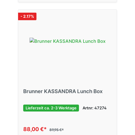
- 2.17%
Brunner KASSANDRA Lunch Box
Lieferzeit ca. 2-3 Werktage
Artnr: 47274
88,00 €*
89,95 €*