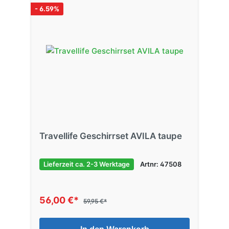
- 6.59%
Travellife Geschirrset AVILA taupe
Lieferzeit ca. 2-3 Werktage
Artnr: 47508
56,00 €*
59,95 €*
In den Warenkorb