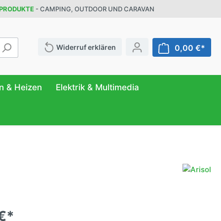
 PRODUKTE
- CAMPING, OUTDOOR UND CARAVAN
Widerruf erklären
0,00 €*
n & Heizen
Elektrik & Multimedia
ATUR
FER
NG
r
& Behälter
eilung
ttung
n
anizer
€*