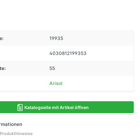
e:
19935
4030812199353
te:
55
Arisol
Katalogseite mit Artikel öffnen
ormationen
 Produkthinweise