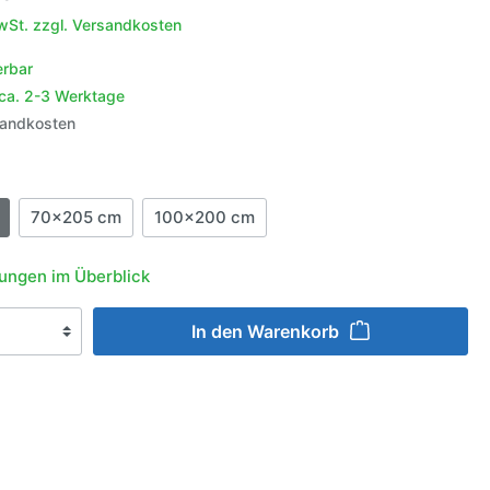
behör
MwSt. zzgl. Versandkosten
aufeln
r
erbar
igation &
enschutz
 ca. 2-3 Werktage
e
halter
schutz
sandkosten
g
er
ln
en
70x205 cm
100x200 cm
n
ungen im Überblick
lgen
ngsmittel
In den Warenkorb