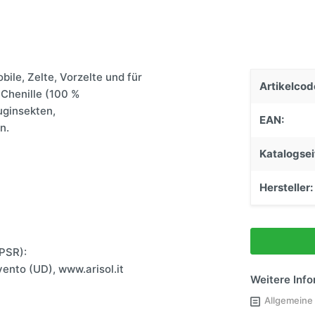
Einstiege & Trittstufen
Caravantechnik
Stützen & Federung
ile, Zelte, Vorzelte und für
Anhängerkupplungen
Artikelcod
 Chenille (100 %
Schließsysteme
uginsekten,
EAN:
n.
Katalogsei
Hersteller:
PSR):
vento (UD), www.arisol.it
Weitere Inf
Allgemeine