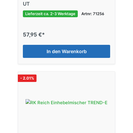
UT
Lieferzeit ca. 2-3 Werktage
Artnr: 71256
57,95 €*
In den Warenkorb
- 2.01%