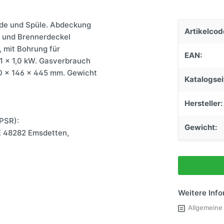
Einstiege & Trittstufen
de und Spüle. Abdeckung
Caravantechnik
Artikelcod
e und Brennerdeckel
Stützen & Federung
 mit Bohrung für
EAN:
Anhängerkupplungen
1 x 1,0 kW. Gasverbrauch
0 x 146 x 445 mm. Gewicht
Schließsysteme
Katalogsei
Hersteller:
PSR):
Gewicht:
E 48282 Emsdetten,
Weitere Inf
Allgemeine