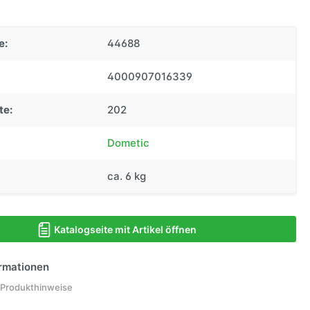
e:
44688
4000907016339
te:
202
Dometic
ca. 6 kg
Katalogseite mit Artikel öffnen
ormationen
 Produkthinweise