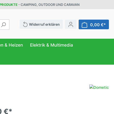
 PRODUKTE
- CAMPING, OUTDOOR UND CARAVAN
Widerruf erklären
0,00 €*
en & Heizen
Elektrik & Multimedia
ATUR
FER
NG
r
& Behälter
eilung
ttung
n
anizer
0 €*