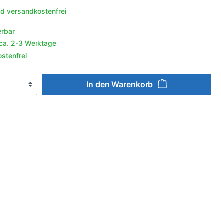
behör
nd versandkostenfrei
aufeln
r
erbar
igation &
enschutz
 ca. 2-3 Werktage
e
halter
schutz
stenfrei
g
er
ln
In den Warenkorb
en
n
lgen
ngsmittel