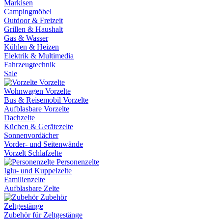
Markisen
Campingmöbel
Outdoor & Freizeit
Grillen & Haushalt
Gas & Wasser
Kühlen & Heizen
Elektrik & Multimedia
Fahrzeugtechnik
Sale
Vorzelte
Wohnwagen Vorzelte
Bus & Reisemobil Vorzelte
Aufblasbare Vorzelte
Dachzelte
Küchen & Gerätezelte
Sonnenvordächer
Vorder- und Seitenwände
Vorzelt Schlafzelte
Personenzelte
Iglu- und Kuppelzelte
Familienzelte
Aufblasbare Zelte
Zubehör
Zeltgestänge
Zubehör für Zeltgestänge