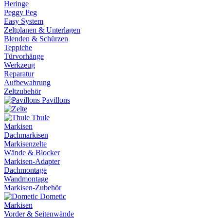
Heringe
Peggy Peg
Easy System
Zeltplanen & Unterlagen
Blenden & Schürzen
Teppiche
Türvorhänge
Werkzeug
Reparatur
Aufbewahrung
Zeltzubehör
Pavillons
Thule
Markisen
Dachmarkisen
Markisenzelte
Wände & Blocker
Markisen-Adapter
Dachmontage
Wandmontage
Markisen-Zubehör
Dometic
Markisen
Vorder & Seitenwände