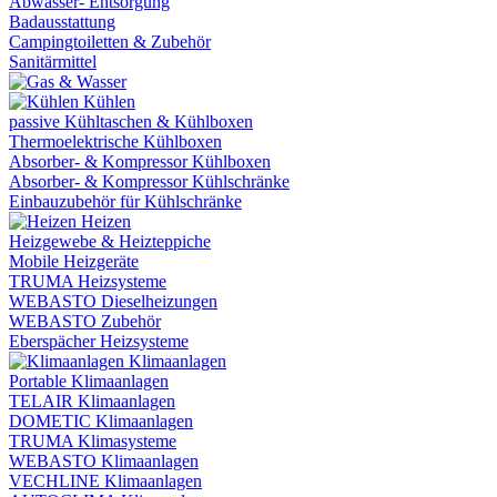
Abwasser- Entsorgung
Badausstattung
Campingtoiletten & Zubehör
Sanitärmittel
Kühlen
passive Kühltaschen & Kühlboxen
Thermoelektrische Kühlboxen
Absorber- & Kompressor Kühlboxen
Absorber- & Kompressor Kühlschränke
Einbauzubehör für Kühlschränke
Heizen
Heizgewebe & Heizteppiche
Mobile Heizgeräte
TRUMA Heizsysteme
WEBASTO Dieselheizungen
WEBASTO Zubehör
Eberspächer Heizsysteme
Klimaanlagen
Portable Klimaanlagen
TELAIR Klimaanlagen
DOMETIC Klimaanlagen
TRUMA Klimasysteme
WEBASTO Klimaanlagen
VECHLINE Klimaanlagen