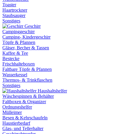
Toaster
Haartrockner
Staubsauger
Sonstiges
Geschirr
Campinggeschirr
Camping- Kindergeschirr
Töpfe & Pfannen
Gläser, Becher & Tassen
Kaffee & Tee
Bestecke
Frischhalteboxen
Faltbare Töpfe & Pfannen
Wasserkessel
Thermos- & Trinkflaschen
Sonstiges
Haushaltshelfer
Wäschespinnen & Behälter
Faltboxen & Organizer
Ordnungshelfer
Mülleimer
Besen & Kehrschaufeln
Haustierbedarf
Glas- und Tellerhalter
Geschirrabtropfer