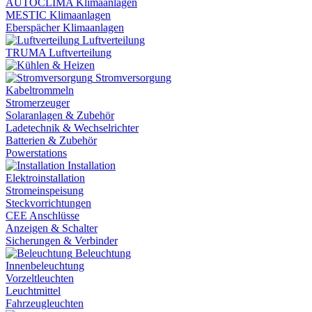
AUTOCLIMA Klimaanlagen
MESTIC Klimaanlagen
Eberspächer Klimaanlagen
Luftverteilung
TRUMA Luftverteilung
Stromversorgung
Kabeltrommeln
Stromerzeuger
Solaranlagen & Zubehör
Ladetechnik & Wechselrichter
Batterien & Zubehör
Powerstations
Installation
Elektroinstallation
Stromeinspeisung
Steckvorrichtungen
CEE Anschlüsse
Anzeigen & Schalter
Sicherungen & Verbinder
Beleuchtung
Innenbeleuchtung
Vorzeltleuchten
Leuchtmittel
Fahrzeugleuchten