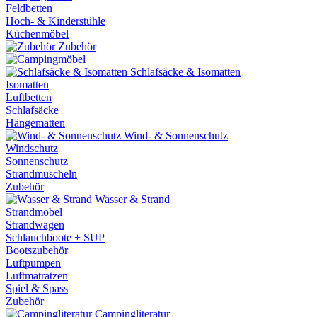
Feldbetten
Hoch- & Kinderstühle
Küchenmöbel
Zubehör
Schlafsäcke & Isomatten
Isomatten
Luftbetten
Schlafsäcke
Hängematten
Wind- & Sonnenschutz
Windschutz
Sonnenschutz
Strandmuscheln
Zubehör
Wasser & Strand
Strandmöbel
Strandwagen
Schlauchboote + SUP
Bootszubehör
Luftpumpen
Luftmatratzen
Spiel & Spass
Zubehör
Campingliteratur