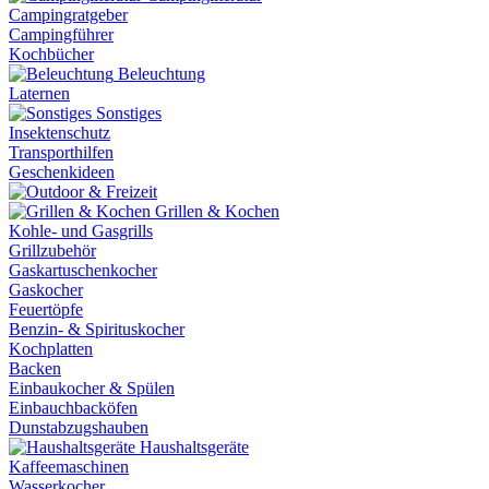
Campingratgeber
Campingführer
Kochbücher
Beleuchtung
Laternen
Sonstiges
Insektenschutz
Transporthilfen
Geschenkideen
Grillen & Kochen
Kohle- und Gasgrills
Grillzubehör
Gaskartuschenkocher
Gaskocher
Feuertöpfe
Benzin- & Spirituskocher
Kochplatten
Backen
Einbaukocher & Spülen
Einbauchbacköfen
Dunstabzugshauben
Haushaltsgeräte
Kaffeemaschinen
Wasserkocher