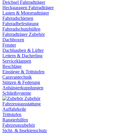
Deichsel Fahrradträger
Heckgaragen Fahrradträger
Lasten & Motorradträger
Fahrradschienen
Fahrradbefestigung
Fahrradschutzhüllen
Fahrradträger Zubehör
Dachboxen
Fenster
Dachhauben & Lüfter
Leitern & Dachreling
Serviceklappen
Beschläge
Einstiege & Trittstufen
Caravantechnik
Stützen & Federung
Anhängerkupplungen
Schließsysteme
Zubehör
Fahrzeugausstattung
Auffahrkeile
Trittstufen
Rangierhilfen
Fahrzeugzubehör
Sicht- & Insektenschutz