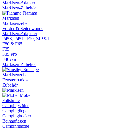
Markisen-Adapter
Markisen-Zubehör
Fiamma
Markisen
Markisenzelte
Vorder & Seitenwände
Markisen-Adapater
F45S, F45L, F70, ZIP S/L
F80 & F65
F35
F35 Pro
F40van
Markisen-Zubehör
Sonstige
Markisenzelte
Fenstermarkisen
Zubehör
Möbel
Faltstühle
Campingstühle
Campingliegen
Campinghocker
Beinauflagen
Campingtische