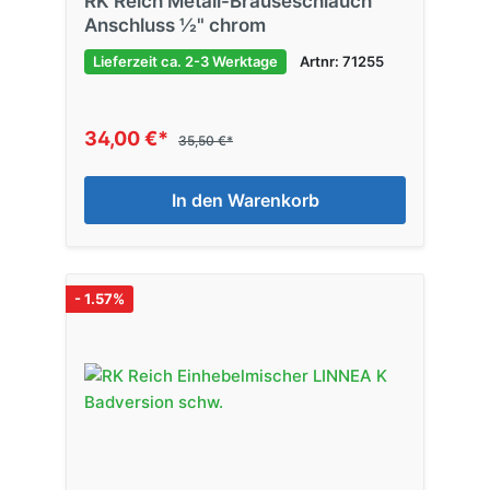
RK Reich Metall-Brauseschlauch
Anschluss ½" chrom
Lieferzeit ca. 2-3 Werktage
Artnr: 71255
34,00 €*
35,50 €*
In den Warenkorb
- 1.57%