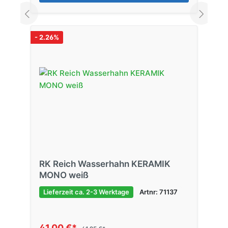
- 2.26%
RK Reich Wasserhahn KERAMIK
MONO weiß
Lieferzeit ca. 2-3 Werktage
Artnr: 71137
41,00 €*