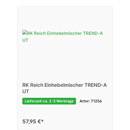
RK Reich Einhebelmischer TREND-A
UT
Lieferzeit ca. 2-3 Werktage
Artnr: 71256
57,95 €*