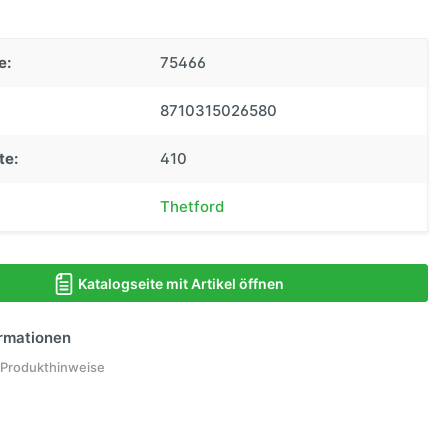
e:
75466
8710315026580
te:
410
Thetford
Katalogseite mit Artikel öffnen
ormationen
 Produkthinweise