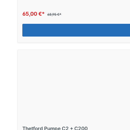
65,00 €*
68,95 €*
Thetford Pumpe C2 + C200