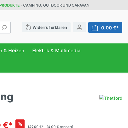
 PRODUKTE
- CAMPING, OUTDOOR UND CARAVAN
Widerruf erklären
0,00 €*
n & Heizen
Elektrik & Multimedia
ung
ATUR
FER
NG
r
& Behälter
eilung
ttung
n
anizer
 €*
%
149,00 €*
(4,00 € gespart)