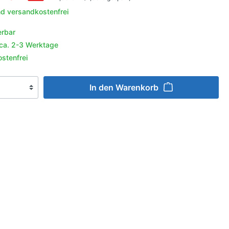
behör
nd versandkostenfrei
aufeln
r
erbar
igation &
enschutz
 ca. 2-3 Werktage
e
halter
schutz
stenfrei
g
er
ln
In den Warenkorb
en
n
lgen
ngsmittel