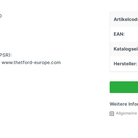
Einstiege & Trittstufen
0
Caravantechnik
Artikelcod
Stützen & Federung
EAN:
Anhängerkupplungen
Schließsysteme
Katalogsei
PSR):
n, www.thetford-europe.com
Hersteller:
Weitere Inf
Allgemeine