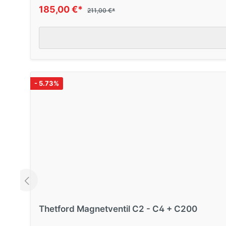
185,00 €*
211,00 €*
- 5.73%
Thetford Magnetventil C2 - C4 + C200