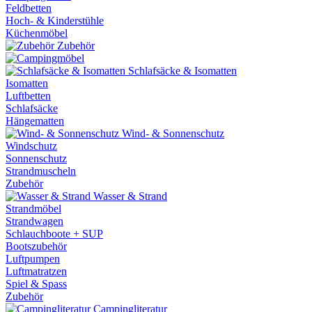
Feldbetten
Hoch- & Kinderstühle
Küchenmöbel
Zubehör
Schlafsäcke & Isomatten
Isomatten
Luftbetten
Schlafsäcke
Hängematten
Wind- & Sonnenschutz
Windschutz
Sonnenschutz
Strandmuscheln
Zubehör
Wasser & Strand
Strandmöbel
Strandwagen
Schlauchboote + SUP
Bootszubehör
Luftpumpen
Luftmatratzen
Spiel & Spass
Zubehör
Campingliteratur