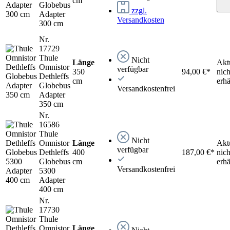
cm
Globebus
zzgl.
Adapter
Versandkosten
300 cm
Nr.
17729
Thule
Nicht
Länge
Akt
Omnistor
verfügbar
350
94,00 €*
nich
Dethleffs
cm
erhä
Globebus
Versandkostenfrei
Adapter
350 cm
Nr.
16586
Thule
Nicht
Omnistor
Länge
Akt
verfügbar
Dethleffs
400
187,00 €*
nich
Globebus
cm
erhä
Versandkostenfrei
5300
Adapter
400 cm
Nr.
17730
Thule
Omnistor
Länge