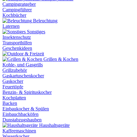
Campingratgeber
Campingführer
Kochbücher
Beleuchtung
Laternen
Sonstiges
Insektenschutz
Transporthilfen
Geschenkideen
Grillen & Kochen
Kohle- und Gasgrills
Grillzubehör
Gaskartuschenkocher
Gaskocher
Feuertöpfe
Benzin- & Spirituskocher
Kochplatten
Backen
Einbaukocher & Spülen
Einbauchbacköfen
Dunstabzugshauben
Haushaltsgeräte
Kaffeemaschinen
Wasserkocher