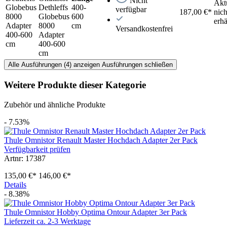
Nicht
Akt
Dethleffs
400-
verfügbar
187,00 €*
nich
Globebus
600
erhä
8000
cm
Versandkostenfrei
Adapter
400-600
cm
Alle Ausführungen (4) anzeigen
Ausführungen schließen
Weitere Produkte dieser Kategorie
Zubehör und ähnliche Produkte
- 7.53%
Thule Omnistor Renault Master Hochdach Adapter 2er Pack
Verfügbarkeit prüfen
Artnr: 17387
135,00 €*
146,00 €*
Details
- 8.38%
Thule Omnistor Hobby Optima Ontour Adapter 3er Pack
Lieferzeit ca. 2-3 Werktage