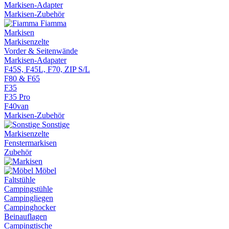
Markisen-Adapter
Markisen-Zubehör
Fiamma
Markisen
Markisenzelte
Vorder & Seitenwände
Markisen-Adapater
F45S, F45L, F70, ZIP S/L
F80 & F65
F35
F35 Pro
F40van
Markisen-Zubehör
Sonstige
Markisenzelte
Fenstermarkisen
Zubehör
Möbel
Faltstühle
Campingstühle
Campingliegen
Campinghocker
Beinauflagen
Campingtische