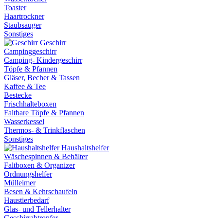
Toaster
Haartrockner
Staubsauger
Sonstiges
Geschirr
Campinggeschirr
Camping- Kindergeschirr
Töpfe & Pfannen
Gläser, Becher & Tassen
Kaffee & Tee
Bestecke
Frischhalteboxen
Faltbare Töpfe & Pfannen
Wasserkessel
Thermos- & Trinkflaschen
Sonstiges
Haushaltshelfer
Wäschespinnen & Behälter
Faltboxen & Organizer
Ordnungshelfer
Mülleimer
Besen & Kehrschaufeln
Haustierbedarf
Glas- und Tellerhalter
Geschirrabtropfer