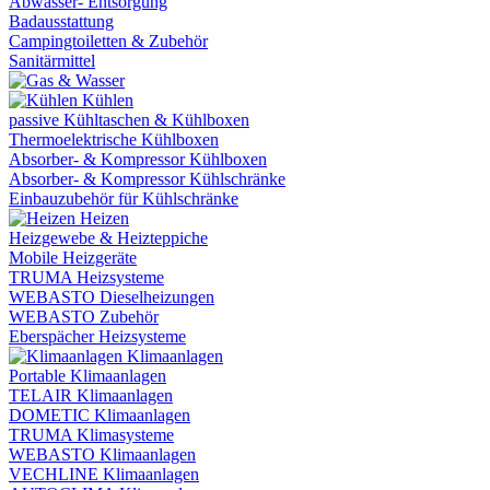
Abwasser- Entsorgung
Badausstattung
Campingtoiletten & Zubehör
Sanitärmittel
Kühlen
passive Kühltaschen & Kühlboxen
Thermoelektrische Kühlboxen
Absorber- & Kompressor Kühlboxen
Absorber- & Kompressor Kühlschränke
Einbauzubehör für Kühlschränke
Heizen
Heizgewebe & Heizteppiche
Mobile Heizgeräte
TRUMA Heizsysteme
WEBASTO Dieselheizungen
WEBASTO Zubehör
Eberspächer Heizsysteme
Klimaanlagen
Portable Klimaanlagen
TELAIR Klimaanlagen
DOMETIC Klimaanlagen
TRUMA Klimasysteme
WEBASTO Klimaanlagen
VECHLINE Klimaanlagen