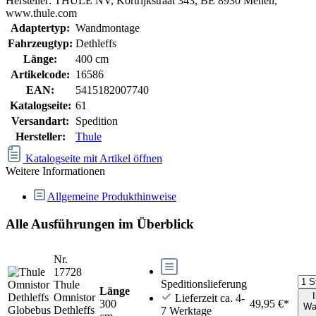
Hersteller: THULE NV, Kortrijkstraat 343, BE 8930 Menen,
www.thule.com
Adaptertyp:
Wandmontage
Fahrzeugtyp:
Dethleffs
Länge:
400 cm
Artikelcode:
16586
EAN:
5415182007740
Katalogseite:
61
Versandart:
Spedition
Hersteller:
Thule
Katalogseite mit Artikel öffnen
Weitere Informationen
Allgemeine Produkthinweise
Alle Ausführungen im Überblick
Nr.
17728
Speditionslieferung
Thule
Länge
Omnistor
Lieferzeit ca. 4-
300
49,95 €*
Wa
Dethleffs
7 Werktage