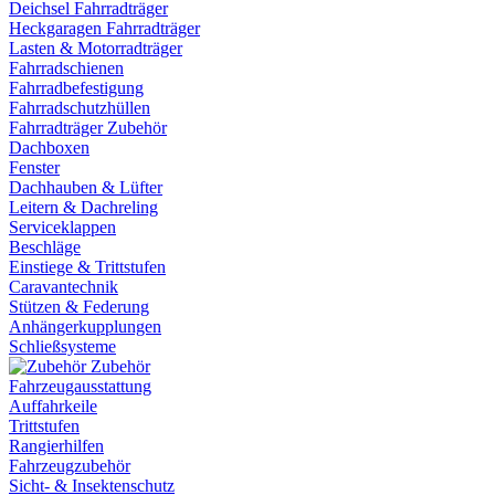
Deichsel Fahrradträger
Heckgaragen Fahrradträger
Lasten & Motorradträger
Fahrradschienen
Fahrradbefestigung
Fahrradschutzhüllen
Fahrradträger Zubehör
Dachboxen
Fenster
Dachhauben & Lüfter
Leitern & Dachreling
Serviceklappen
Beschläge
Einstiege & Trittstufen
Caravantechnik
Stützen & Federung
Anhängerkupplungen
Schließsysteme
Zubehör
Fahrzeugausstattung
Auffahrkeile
Trittstufen
Rangierhilfen
Fahrzeugzubehör
Sicht- & Insektenschutz