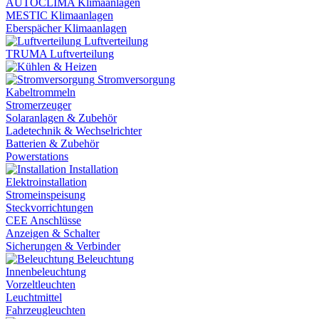
AUTOCLIMA Klimaanlagen
MESTIC Klimaanlagen
Eberspächer Klimaanlagen
Luftverteilung
TRUMA Luftverteilung
Stromversorgung
Kabeltrommeln
Stromerzeuger
Solaranlagen & Zubehör
Ladetechnik & Wechselrichter
Batterien & Zubehör
Powerstations
Installation
Elektroinstallation
Stromeinspeisung
Steckvorrichtungen
CEE Anschlüsse
Anzeigen & Schalter
Sicherungen & Verbinder
Beleuchtung
Innenbeleuchtung
Vorzeltleuchten
Leuchtmittel
Fahrzeugleuchten