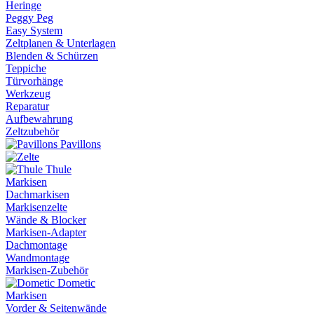
Heringe
Peggy Peg
Easy System
Zeltplanen & Unterlagen
Blenden & Schürzen
Teppiche
Türvorhänge
Werkzeug
Reparatur
Aufbewahrung
Zeltzubehör
Pavillons
Thule
Markisen
Dachmarkisen
Markisenzelte
Wände & Blocker
Markisen-Adapter
Dachmontage
Wandmontage
Markisen-Zubehör
Dometic
Markisen
Vorder & Seitenwände