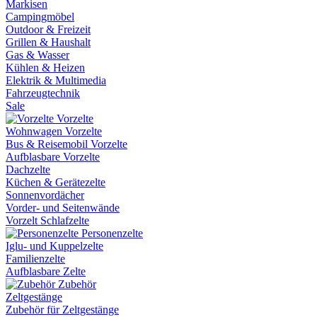
Markisen
Campingmöbel
Outdoor & Freizeit
Grillen & Haushalt
Gas & Wasser
Kühlen & Heizen
Elektrik & Multimedia
Fahrzeugtechnik
Sale
Vorzelte
Wohnwagen Vorzelte
Bus & Reisemobil Vorzelte
Aufblasbare Vorzelte
Dachzelte
Küchen & Gerätezelte
Sonnenvordächer
Vorder- und Seitenwände
Vorzelt Schlafzelte
Personenzelte
Iglu- und Kuppelzelte
Familienzelte
Aufblasbare Zelte
Zubehör
Zeltgestänge
Zubehör für Zeltgestänge