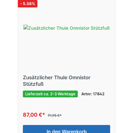
- 5.38%
Zusätzlicher Thule Omnistor
Stützfuß
Lieferzeit ca. 2-3 Werktage
Artnr: 17842
87,00 €*
91,95 €*
In den Warenkorb