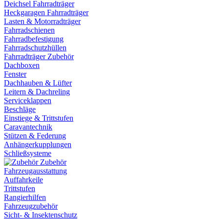
Deichsel Fahrradträger
Heckgaragen Fahrradträger
Lasten & Motorradträger
Fahrradschienen
Fahrradbefestigung
Fahrradschutzhüllen
Fahrradträger Zubehör
Dachboxen
Fenster
Dachhauben & Lüfter
Leitern & Dachreling
Serviceklappen
Beschläge
Einstiege & Trittstufen
Caravantechnik
Stützen & Federung
Anhängerkupplungen
Schließsysteme
Zubehör
Fahrzeugausstattung
Auffahrkeile
Trittstufen
Rangierhilfen
Fahrzeugzubehör
Sicht- & Insektenschutz