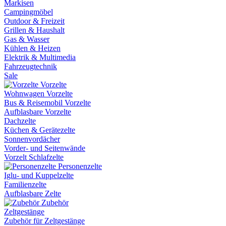
Markisen
Campingmöbel
Outdoor & Freizeit
Grillen & Haushalt
Gas & Wasser
Kühlen & Heizen
Elektrik & Multimedia
Fahrzeugtechnik
Sale
Vorzelte
Wohnwagen Vorzelte
Bus & Reisemobil Vorzelte
Aufblasbare Vorzelte
Dachzelte
Küchen & Gerätezelte
Sonnenvordächer
Vorder- und Seitenwände
Vorzelt Schlafzelte
Personenzelte
Iglu- und Kuppelzelte
Familienzelte
Aufblasbare Zelte
Zubehör
Zeltgestänge
Zubehör für Zeltgestänge