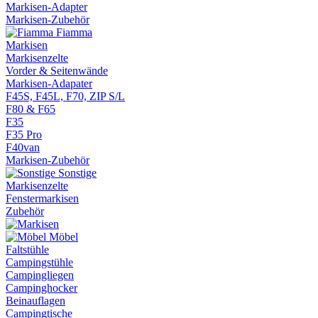
Markisen-Adapter
Markisen-Zubehör
Fiamma
Markisen
Markisenzelte
Vorder & Seitenwände
Markisen-Adapater
F45S, F45L, F70, ZIP S/L
F80 & F65
F35
F35 Pro
F40van
Markisen-Zubehör
Sonstige
Markisenzelte
Fenstermarkisen
Zubehör
Möbel
Faltstühle
Campingstühle
Campingliegen
Campinghocker
Beinauflagen
Campingtische