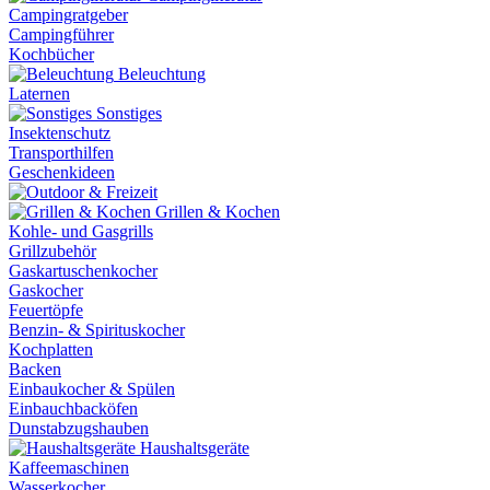
Campingratgeber
Campingführer
Kochbücher
Beleuchtung
Laternen
Sonstiges
Insektenschutz
Transporthilfen
Geschenkideen
Grillen & Kochen
Kohle- und Gasgrills
Grillzubehör
Gaskartuschenkocher
Gaskocher
Feuertöpfe
Benzin- & Spirituskocher
Kochplatten
Backen
Einbaukocher & Spülen
Einbauchbacköfen
Dunstabzugshauben
Haushaltsgeräte
Kaffeemaschinen
Wasserkocher