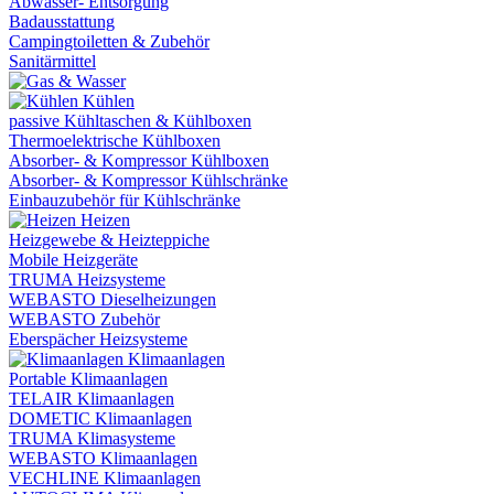
Abwasser- Entsorgung
Badausstattung
Campingtoiletten & Zubehör
Sanitärmittel
Kühlen
passive Kühltaschen & Kühlboxen
Thermoelektrische Kühlboxen
Absorber- & Kompressor Kühlboxen
Absorber- & Kompressor Kühlschränke
Einbauzubehör für Kühlschränke
Heizen
Heizgewebe & Heizteppiche
Mobile Heizgeräte
TRUMA Heizsysteme
WEBASTO Dieselheizungen
WEBASTO Zubehör
Eberspächer Heizsysteme
Klimaanlagen
Portable Klimaanlagen
TELAIR Klimaanlagen
DOMETIC Klimaanlagen
TRUMA Klimasysteme
WEBASTO Klimaanlagen
VECHLINE Klimaanlagen