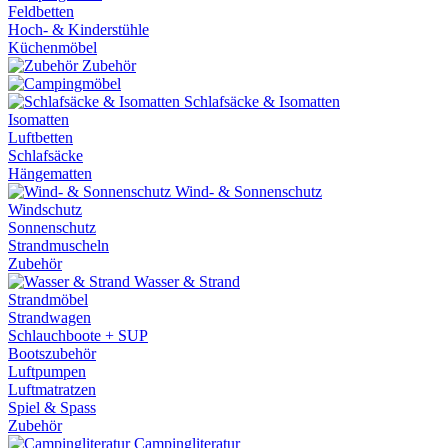
Feldbetten
Hoch- & Kinderstühle
Küchenmöbel
Zubehör
Schlafsäcke & Isomatten
Isomatten
Luftbetten
Schlafsäcke
Hängematten
Wind- & Sonnenschutz
Windschutz
Sonnenschutz
Strandmuscheln
Zubehör
Wasser & Strand
Strandmöbel
Strandwagen
Schlauchboote + SUP
Bootszubehör
Luftpumpen
Luftmatratzen
Spiel & Spass
Zubehör
Campingliteratur