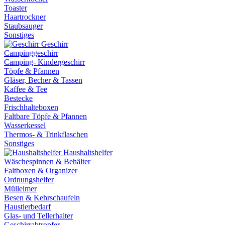
Toaster
Haartrockner
Staubsauger
Sonstiges
Geschirr
Campinggeschirr
Camping- Kindergeschirr
Töpfe & Pfannen
Gläser, Becher & Tassen
Kaffee & Tee
Bestecke
Frischhalteboxen
Faltbare Töpfe & Pfannen
Wasserkessel
Thermos- & Trinkflaschen
Sonstiges
Haushaltshelfer
Wäschespinnen & Behälter
Faltboxen & Organizer
Ordnungshelfer
Mülleimer
Besen & Kehrschaufeln
Haustierbedarf
Glas- und Tellerhalter
Geschirrabtropfer