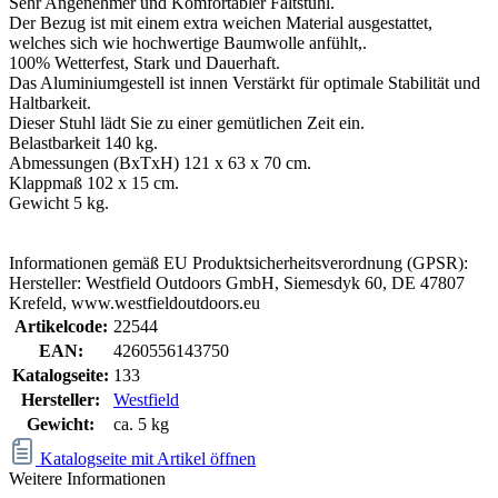
Sehr Angenehmer und Komfortabler Faltstuhl.
Der Bezug ist mit einem extra weichen Material ausgestattet,
welches sich wie hochwertige Baumwolle anfühlt,.
100% Wetterfest, Stark und Dauerhaft.
Das Aluminiumgestell ist innen Verstärkt für optimale Stabilität und
Haltbarkeit.
Dieser Stuhl lädt Sie zu einer gemütlichen Zeit ein.
Belastbarkeit 140 kg.
Abmessungen (BxTxH) 121 x 63 x 70 cm.
Klappmaß 102 x 15 cm.
Gewicht 5 kg.
Informationen gemäß EU Produktsicherheitsverordnung (GPSR):
Hersteller: Westfield Outdoors GmbH, Siemesdyk 60, DE 47807
Krefeld, www.westfieldoutdoors.eu
Artikelcode:
22544
EAN:
4260556143750
Katalogseite:
133
Hersteller:
Westfield
Gewicht:
ca. 5 kg
Katalogseite mit Artikel öffnen
Weitere Informationen