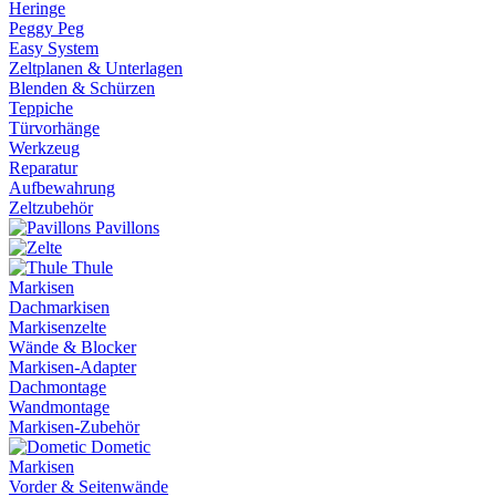
Heringe
Peggy Peg
Easy System
Zeltplanen & Unterlagen
Blenden & Schürzen
Teppiche
Türvorhänge
Werkzeug
Reparatur
Aufbewahrung
Zeltzubehör
Pavillons
Thule
Markisen
Dachmarkisen
Markisenzelte
Wände & Blocker
Markisen-Adapter
Dachmontage
Wandmontage
Markisen-Zubehör
Dometic
Markisen
Vorder & Seitenwände