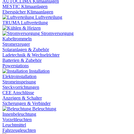
AUTOCLIMA Klimaanlagen
MESTIC Klimaanlagen
Eberspächer Klimaanlagen
Luftverteilung
TRUMA Luftverteilung
Stromversorgung
Kabeltrommeln
Stromerzeuger
Solaranlagen & Zubehör
Ladetechnik & Wechselrichter
Batterien & Zubehör
Powerstations
Installation
Elektroinstallation
Stromeinspeisung
Steckvorrichtungen
CEE Anschlüsse
Anzeigen & Schalter
Sicherungen & Verbinder
Beleuchtung
Innenbeleuchtung
Vorzeltleuchten
Leuchtmittel
Fahrzeugleuchten