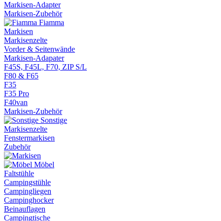
Markisen-Adapter
Markisen-Zubehör
Fiamma
Markisen
Markisenzelte
Vorder & Seitenwände
Markisen-Adapater
F45S, F45L, F70, ZIP S/L
F80 & F65
F35
F35 Pro
F40van
Markisen-Zubehör
Sonstige
Markisenzelte
Fenstermarkisen
Zubehör
Möbel
Faltstühle
Campingstühle
Campingliegen
Campinghocker
Beinauflagen
Campingtische