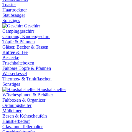
Toaster
Haartrockner
Staubsauger
Sonstiges
Geschirr
Campinggeschirr
Camping- Kindergeschirr
Töpfe & Pfannen
Gläser, Becher & Tassen
Kaffee & Tee
Bestecke
Frischhalteboxen
Faltbare Töpfe & Pfannen
Wasserkessel
Thermos- & Trinkflaschen
Sonstiges
Haushaltshelfer
Wäschespinnen & Behälter
Faltboxen & Organizer
Ordnungshelfer
Mülleimer
Besen & Kehrschaufeln
Haustierbedarf
Glas- und Tellerhalter
Geschirrabtropfer