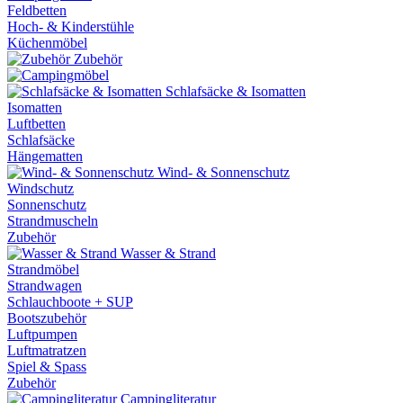
Feldbetten
Hoch- & Kinderstühle
Küchenmöbel
Zubehör
Schlafsäcke & Isomatten
Isomatten
Luftbetten
Schlafsäcke
Hängematten
Wind- & Sonnenschutz
Windschutz
Sonnenschutz
Strandmuscheln
Zubehör
Wasser & Strand
Strandmöbel
Strandwagen
Schlauchboote + SUP
Bootszubehör
Luftpumpen
Luftmatratzen
Spiel & Spass
Zubehör
Campingliteratur