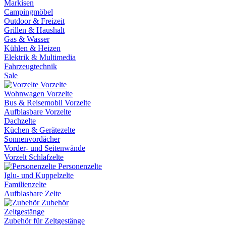
Markisen
Campingmöbel
Outdoor & Freizeit
Grillen & Haushalt
Gas & Wasser
Kühlen & Heizen
Elektrik & Multimedia
Fahrzeugtechnik
Sale
Vorzelte
Wohnwagen Vorzelte
Bus & Reisemobil Vorzelte
Aufblasbare Vorzelte
Dachzelte
Küchen & Gerätezelte
Sonnenvordächer
Vorder- und Seitenwände
Vorzelt Schlafzelte
Personenzelte
Iglu- und Kuppelzelte
Familienzelte
Aufblasbare Zelte
Zubehör
Zeltgestänge
Zubehör für Zeltgestänge