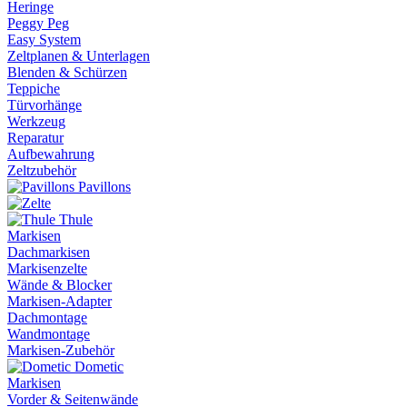
Heringe
Peggy Peg
Easy System
Zeltplanen & Unterlagen
Blenden & Schürzen
Teppiche
Türvorhänge
Werkzeug
Reparatur
Aufbewahrung
Zeltzubehör
Pavillons
Thule
Markisen
Dachmarkisen
Markisenzelte
Wände & Blocker
Markisen-Adapter
Dachmontage
Wandmontage
Markisen-Zubehör
Dometic
Markisen
Vorder & Seitenwände