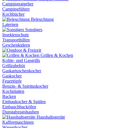
Campingratgeber
Campingführer
Kochbücher
Beleuchtung
Laternen
Sonstiges
Insektenschutz
Transporthilfen
Geschenkideen
Grillen & Kochen
Kohle- und Gasgrills
Grillzubehör
Gaskartuschenkocher
Gaskocher
Feuertöpfe
Benzin- & Spirituskocher
Kochplatten
Backen
Einbaukocher & Spülen
Einbauchbacköfen
Dunstabzugshauben
Haushaltsgeräte
Kaffeemaschinen
Wasserkocher