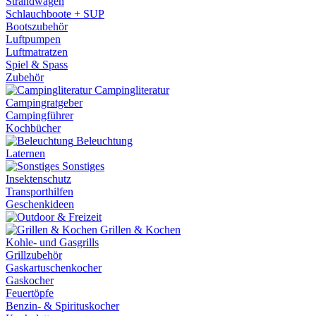
Strandwagen
Schlauchboote + SUP
Bootszubehör
Luftpumpen
Luftmatratzen
Spiel & Spass
Zubehör
Campingliteratur
Campingratgeber
Campingführer
Kochbücher
Beleuchtung
Laternen
Sonstiges
Insektenschutz
Transporthilfen
Geschenkideen
Grillen & Kochen
Kohle- und Gasgrills
Grillzubehör
Gaskartuschenkocher
Gaskocher
Feuertöpfe
Benzin- & Spirituskocher