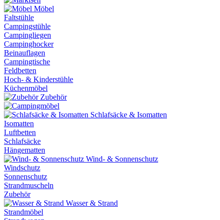
Möbel
Faltstühle
Campingstühle
Campingliegen
Campinghocker
Beinauflagen
Campingtische
Feldbetten
Hoch- & Kinderstühle
Küchenmöbel
Zubehör
Schlafsäcke & Isomatten
Isomatten
Luftbetten
Schlafsäcke
Hängematten
Wind- & Sonnenschutz
Windschutz
Sonnenschutz
Strandmuscheln
Zubehör
Wasser & Strand
Strandmöbel