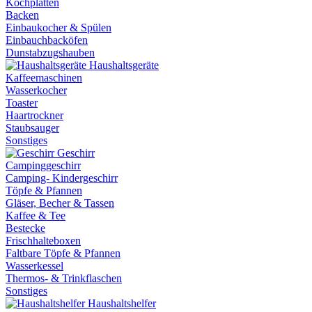
Kochplatten
Backen
Einbaukocher & Spülen
Einbauchbacköfen
Dunstabzugshauben
Haushaltsgeräte
Kaffeemaschinen
Wasserkocher
Toaster
Haartrockner
Staubsauger
Sonstiges
Geschirr
Campinggeschirr
Camping- Kindergeschirr
Töpfe & Pfannen
Gläser, Becher & Tassen
Kaffee & Tee
Bestecke
Frischhalteboxen
Faltbare Töpfe & Pfannen
Wasserkessel
Thermos- & Trinkflaschen
Sonstiges
Haushaltshelfer