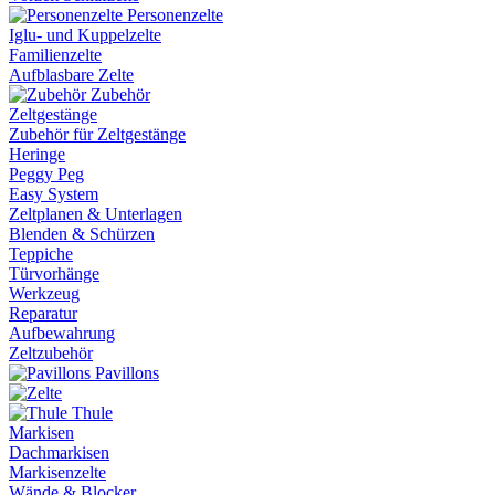
Personenzelte
Iglu- und Kuppelzelte
Familienzelte
Aufblasbare Zelte
Zubehör
Zeltgestänge
Zubehör für Zeltgestänge
Heringe
Peggy Peg
Easy System
Zeltplanen & Unterlagen
Blenden & Schürzen
Teppiche
Türvorhänge
Werkzeug
Reparatur
Aufbewahrung
Zeltzubehör
Pavillons
Thule
Markisen
Dachmarkisen
Markisenzelte
Wände & Blocker