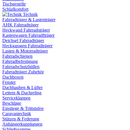
Tischgestelle
Schlafkomfort
Technik
Fahrradträger & Lastenträger
AHK Fahrradträger
Heckwand Fahrradsträger
Kastenwagen Fahrradfträger
Deichsel Fahrradträger
Heckgaragen Fahrradträger
Lasten & Motorradträger
Fahrradschienen
Fahrradbefestigung
Fahrradschutzhüllen
Fahrradträger Zubehör
Dachboxen
Fenster
Dachhauben & Lüfter
Leitern & Dachreling
Serviceklappen
Beschläge
Einstiege & Trittstufen
Caravantechnik
Stützen & Federung
Anhängerkupplungen
Schließsysteme