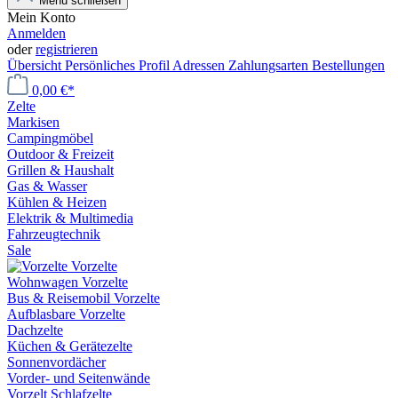
Menü schließen
Mein Konto
Anmelden
oder
registrieren
Übersicht
Persönliches Profil
Adressen
Zahlungsarten
Bestellungen
0,00 €*
Zelte
Markisen
Campingmöbel
Outdoor & Freizeit
Grillen & Haushalt
Gas & Wasser
Kühlen & Heizen
Elektrik & Multimedia
Fahrzeugtechnik
Sale
Vorzelte
Wohnwagen Vorzelte
Bus & Reisemobil Vorzelte
Aufblasbare Vorzelte
Dachzelte
Küchen & Gerätezelte
Sonnenvordächer
Vorder- und Seitenwände
Vorzelt Schlafzelte