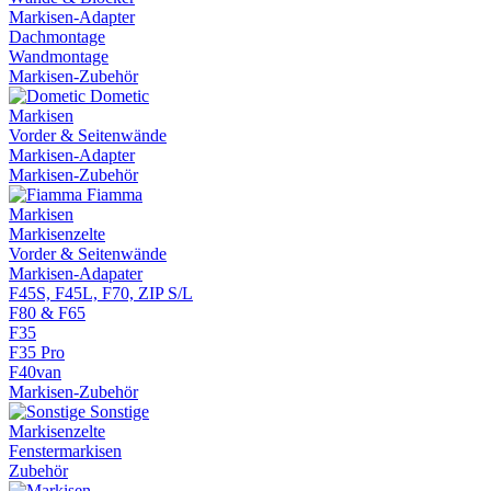
Markisen-Adapter
Dachmontage
Wandmontage
Markisen-Zubehör
Dometic
Markisen
Vorder & Seitenwände
Markisen-Adapter
Markisen-Zubehör
Fiamma
Markisen
Markisenzelte
Vorder & Seitenwände
Markisen-Adapater
F45S, F45L, F70, ZIP S/L
F80 & F65
F35
F35 Pro
F40van
Markisen-Zubehör
Sonstige
Markisenzelte
Fenstermarkisen
Zubehör