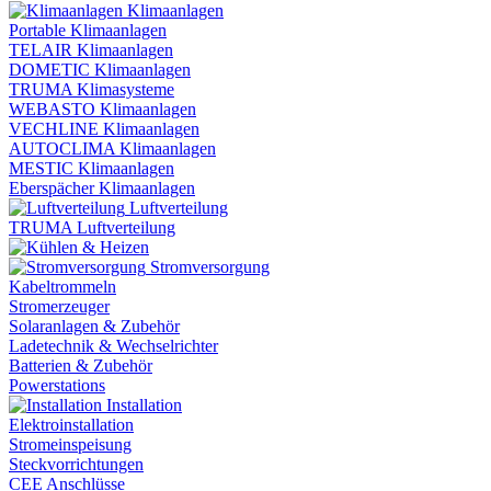
Klimaanlagen
Portable Klimaanlagen
TELAIR Klimaanlagen
DOMETIC Klimaanlagen
TRUMA Klimasysteme
WEBASTO Klimaanlagen
VECHLINE Klimaanlagen
AUTOCLIMA Klimaanlagen
MESTIC Klimaanlagen
Eberspächer Klimaanlagen
Luftverteilung
TRUMA Luftverteilung
Stromversorgung
Kabeltrommeln
Stromerzeuger
Solaranlagen & Zubehör
Ladetechnik & Wechselrichter
Batterien & Zubehör
Powerstations
Installation
Elektroinstallation
Stromeinspeisung
Steckvorrichtungen
CEE Anschlüsse