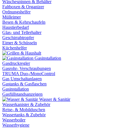
Wäschespinnen & Behälter
Faltboxen & Organizer
Ordnungshelfer
Mülleimer
Besen & Kehrschaufeln
Haustierbedarf
Glas- und Tellerhalter
Geschirrabtropfer
Eimer & Schüsseln
Küchenhelfer
Gasinstallation
Gasdruckregler
Gasrohr- Verschraubungen
TRUMA Duo-/MonoControl
Gas Umschaltanlagen
Gastanks & Gasflaschen
Gasinstallation
Gasfüllstandsanzeigen
Wasser & Sanitär
Wasserkanister & Zubehör
Reise- & Mobilduschen
Wassertanks & Zubehör
Wasserboiler
Wasserhygiene