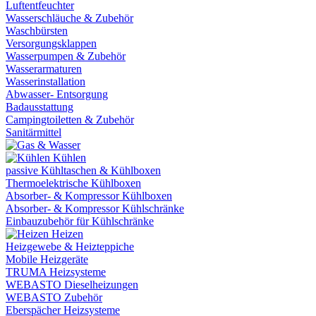
Luftentfeuchter
Wasserschläuche & Zubehör
Waschbürsten
Versorgungsklappen
Wasserpumpen & Zubehör
Wasserarmaturen
Wasserinstallation
Abwasser- Entsorgung
Badausstattung
Campingtoiletten & Zubehör
Sanitärmittel
Kühlen
passive Kühltaschen & Kühlboxen
Thermoelektrische Kühlboxen
Absorber- & Kompressor Kühlboxen
Absorber- & Kompressor Kühlschränke
Einbauzubehör für Kühlschränke
Heizen
Heizgewebe & Heizteppiche
Mobile Heizgeräte
TRUMA Heizsysteme
WEBASTO Dieselheizungen
WEBASTO Zubehör
Eberspächer Heizsysteme