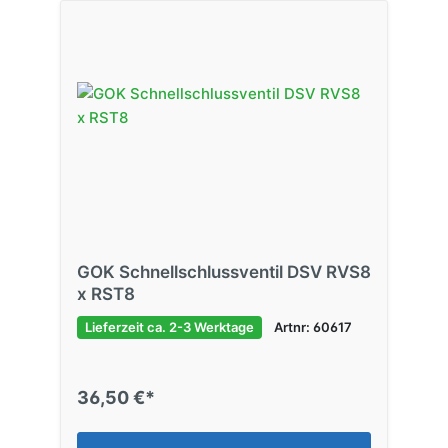
GOK Schnellschlussventil DSV RVS8
x RST8
Lieferzeit ca. 2-3 Werktage
Artnr: 60617
36,50 €*