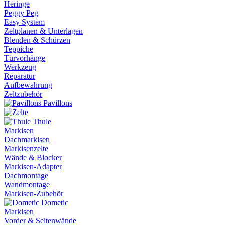
Heringe
Peggy Peg
Easy System
Zeltplanen & Unterlagen
Blenden & Schürzen
Teppiche
Türvorhänge
Werkzeug
Reparatur
Aufbewahrung
Zeltzubehör
Pavillons
Thule
Markisen
Dachmarkisen
Markisenzelte
Wände & Blocker
Markisen-Adapter
Dachmontage
Wandmontage
Markisen-Zubehör
Dometic
Markisen
Vorder & Seitenwände