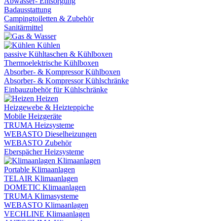
Abwasser- Entsorgung
Badausstattung
Campingtoiletten & Zubehör
Sanitärmittel
Kühlen
passive Kühltaschen & Kühlboxen
Thermoelektrische Kühlboxen
Absorber- & Kompressor Kühlboxen
Absorber- & Kompressor Kühlschränke
Einbauzubehör für Kühlschränke
Heizen
Heizgewebe & Heizteppiche
Mobile Heizgeräte
TRUMA Heizsysteme
WEBASTO Dieselheizungen
WEBASTO Zubehör
Eberspächer Heizsysteme
Klimaanlagen
Portable Klimaanlagen
TELAIR Klimaanlagen
DOMETIC Klimaanlagen
TRUMA Klimasysteme
WEBASTO Klimaanlagen
VECHLINE Klimaanlagen