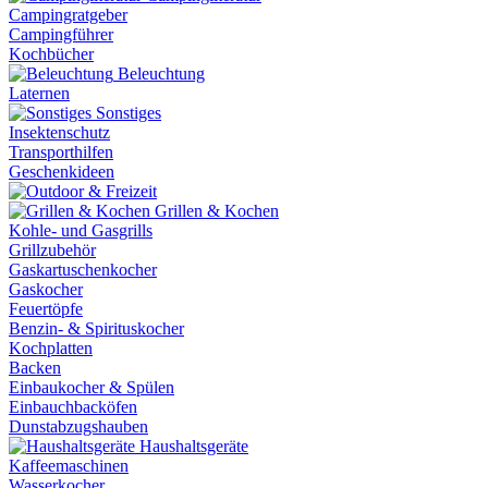
Campingratgeber
Campingführer
Kochbücher
Beleuchtung
Laternen
Sonstiges
Insektenschutz
Transporthilfen
Geschenkideen
Grillen & Kochen
Kohle- und Gasgrills
Grillzubehör
Gaskartuschenkocher
Gaskocher
Feuertöpfe
Benzin- & Spirituskocher
Kochplatten
Backen
Einbaukocher & Spülen
Einbauchbacköfen
Dunstabzugshauben
Haushaltsgeräte
Kaffeemaschinen
Wasserkocher