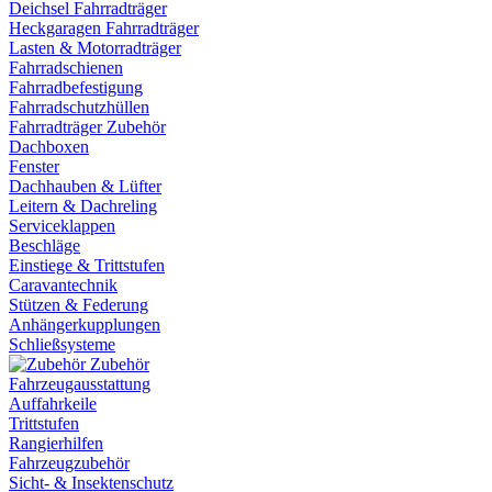
Deichsel Fahrradträger
Heckgaragen Fahrradträger
Lasten & Motorradträger
Fahrradschienen
Fahrradbefestigung
Fahrradschutzhüllen
Fahrradträger Zubehör
Dachboxen
Fenster
Dachhauben & Lüfter
Leitern & Dachreling
Serviceklappen
Beschläge
Einstiege & Trittstufen
Caravantechnik
Stützen & Federung
Anhängerkupplungen
Schließsysteme
Zubehör
Fahrzeugausstattung
Auffahrkeile
Trittstufen
Rangierhilfen
Fahrzeugzubehör
Sicht- & Insektenschutz