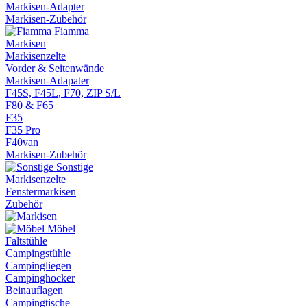
Markisen-Adapter
Markisen-Zubehör
Fiamma
Markisen
Markisenzelte
Vorder & Seitenwände
Markisen-Adapater
F45S, F45L, F70, ZIP S/L
F80 & F65
F35
F35 Pro
F40van
Markisen-Zubehör
Sonstige
Markisenzelte
Fenstermarkisen
Zubehör
Möbel
Faltstühle
Campingstühle
Campingliegen
Campinghocker
Beinauflagen
Campingtische