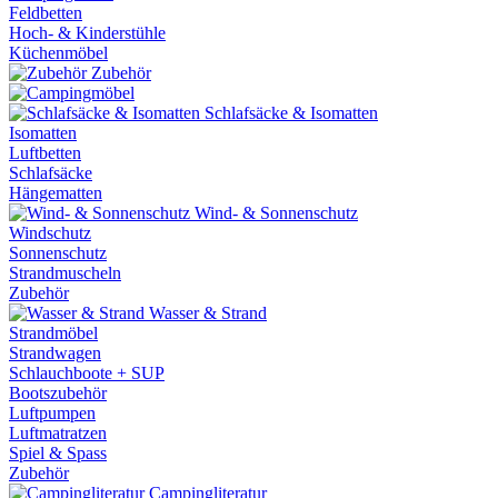
Feldbetten
Hoch- & Kinderstühle
Küchenmöbel
Zubehör
Schlafsäcke & Isomatten
Isomatten
Luftbetten
Schlafsäcke
Hängematten
Wind- & Sonnenschutz
Windschutz
Sonnenschutz
Strandmuscheln
Zubehör
Wasser & Strand
Strandmöbel
Strandwagen
Schlauchboote + SUP
Bootszubehör
Luftpumpen
Luftmatratzen
Spiel & Spass
Zubehör
Campingliteratur