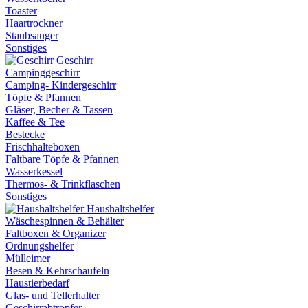
Toaster
Haartrockner
Staubsauger
Sonstiges
Geschirr
Campinggeschirr
Camping- Kindergeschirr
Töpfe & Pfannen
Gläser, Becher & Tassen
Kaffee & Tee
Bestecke
Frischhalteboxen
Faltbare Töpfe & Pfannen
Wasserkessel
Thermos- & Trinkflaschen
Sonstiges
Haushaltshelfer
Wäschespinnen & Behälter
Faltboxen & Organizer
Ordnungshelfer
Mülleimer
Besen & Kehrschaufeln
Haustierbedarf
Glas- und Tellerhalter
Geschirrabtropfer