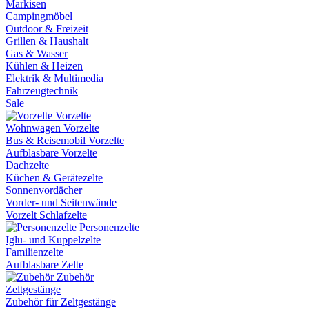
Markisen
Campingmöbel
Outdoor & Freizeit
Grillen & Haushalt
Gas & Wasser
Kühlen & Heizen
Elektrik & Multimedia
Fahrzeugtechnik
Sale
Vorzelte
Wohnwagen Vorzelte
Bus & Reisemobil Vorzelte
Aufblasbare Vorzelte
Dachzelte
Küchen & Gerätezelte
Sonnenvordächer
Vorder- und Seitenwände
Vorzelt Schlafzelte
Personenzelte
Iglu- und Kuppelzelte
Familienzelte
Aufblasbare Zelte
Zubehör
Zeltgestänge
Zubehör für Zeltgestänge