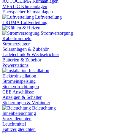
AUTOCLIMA Klimaanlagen
MESTIC Klimaanlagen
Eberspächer Klimaanlagen
Luftverteilung
TRUMA Luftverteilung
Stromversorgung
Kabeltrommeln
Stromerzeuger
Solaranlagen & Zubehör
Ladetechnik & Wechselrichter
Batterien & Zubehör
Powerstations
Installation
Elektroinstallation
Stromeinspeisung
Steckvorrichtungen
CEE Anschlüsse
Anzeigen & Schalter
Sicherungen & Verbinder
Beleuchtung
Innenbeleuchtung
Vorzeltleuchten
Leuchtmittel
Fahrzeugleuchten