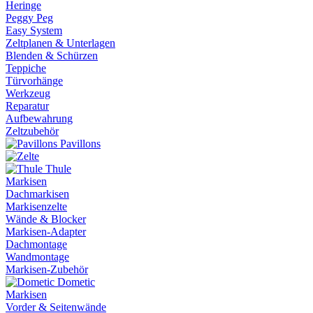
Heringe
Peggy Peg
Easy System
Zeltplanen & Unterlagen
Blenden & Schürzen
Teppiche
Türvorhänge
Werkzeug
Reparatur
Aufbewahrung
Zeltzubehör
Pavillons
Thule
Markisen
Dachmarkisen
Markisenzelte
Wände & Blocker
Markisen-Adapter
Dachmontage
Wandmontage
Markisen-Zubehör
Dometic
Markisen
Vorder & Seitenwände