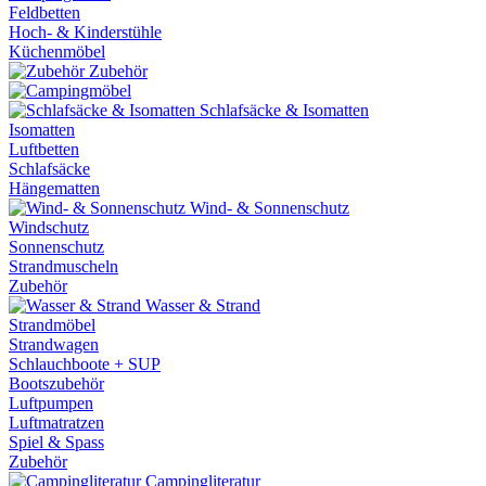
Feldbetten
Hoch- & Kinderstühle
Küchenmöbel
Zubehör
Schlafsäcke & Isomatten
Isomatten
Luftbetten
Schlafsäcke
Hängematten
Wind- & Sonnenschutz
Windschutz
Sonnenschutz
Strandmuscheln
Zubehör
Wasser & Strand
Strandmöbel
Strandwagen
Schlauchboote + SUP
Bootszubehör
Luftpumpen
Luftmatratzen
Spiel & Spass
Zubehör
Campingliteratur