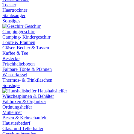
Toaster
Haartrockner
Staubsauger
Sonstiges
Geschirr
Campinggeschirr
Camping- Kindergeschirr
Töpfe & Pfannen
Gläser, Becher & Tassen
Kaffee & Tee
Bestecke
Frischhalteboxen
Faltbare Töpfe & Pfannen
Wasserkessel
Thermos- & Trinkflaschen
Sonstiges
Haushaltshelfer
Wäschespinnen & Behälter
Faltboxen & Organizer
Ordnungshelfer
Mülleimer
Besen & Kehrschaufeln
Haustierbedarf
Glas- und Tellerhalter
Geschirrabtropfer