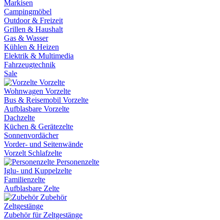
Markisen
Campingmöbel
Outdoor & Freizeit
Grillen & Haushalt
Gas & Wasser
Kühlen & Heizen
Elektrik & Multimedia
Fahrzeugtechnik
Sale
Vorzelte
Wohnwagen Vorzelte
Bus & Reisemobil Vorzelte
Aufblasbare Vorzelte
Dachzelte
Küchen & Gerätezelte
Sonnenvordächer
Vorder- und Seitenwände
Vorzelt Schlafzelte
Personenzelte
Iglu- und Kuppelzelte
Familienzelte
Aufblasbare Zelte
Zubehör
Zeltgestänge
Zubehör für Zeltgestänge