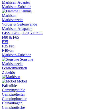
Markisen-Adapter
Markisen-Zubehör
Fiamma
Markisen
Markisenzelte
Vorder & Seitenwände
Markisen-Adapater
F45S, F45L, F70, ZIP S/L
F80 & F65
F35
F35 Pro
F40van
Markisen-Zubehör
Sonstige
Markisenzelte
Fenstermarkisen
Zubehör
Möbel
Faltstühle
Campingstühle
Campingliegen
Campinghocker
Beinauflagen
Campingtische