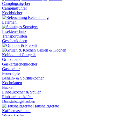
Campingratgeber
Campingführer
Kochbücher
Beleuchtung
Laternen
Sonstiges
Insektenschutz
Transporthilfen
Geschenkideen
Grillen & Kochen
Kohle- und Gasgrills
Grillzubehör
Gaskartuschenkocher
Gaskocher
Feuertöpfe
Benzin- & Spirituskocher
Kochplatten
Backen
Einbaukocher & Spülen
Einbauchbacköfen
Dunstabzugshauben
Haushaltsgeräte
Kaffeemaschinen
Wasserkocher