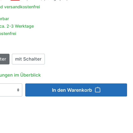
behör
nd versandkostenfrei
aufeln
r
erbar
igation &
enschutz
 ca. 2-3 Werktage
e
halter
schutz
stenfrei
g
er
ln
en
ter
mit Schalter
n
ungen im Überblick
lgen
ngsmittel
In den Warenkorb