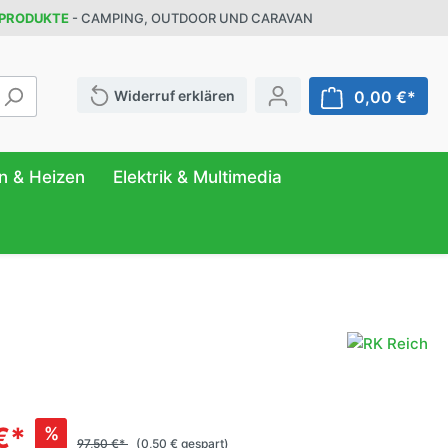
 PRODUKTE
- CAMPING, OUTDOOR UND CARAVAN
Widerruf erklären
0,00 €*
n & Heizen
Elektrik & Multimedia
ATUR
FER
NG
r
& Behälter
eilung
ttung
n
anizer
€*
%
97,50 €*
(0,50 € gespart)