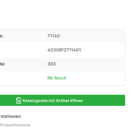
e:
71140
4030812711401
te:
383
RK Reich
Katalogseite mit Artikel öffnen
ormationen
 Produkthinweise