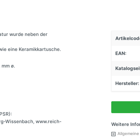
Einstiege & Trittstufen
Caravantechnik
Stützen & Federung
atur wurde neben der
Anhängerkupplungen
Artikelcod
Schließsysteme
wie eine Keramikkartusche.
EAN:
2 mm ø.
Katalogsei
Hersteller:
PSR):
rg-Wissenbach, www.reich-
Weitere Inf
Allgemeine