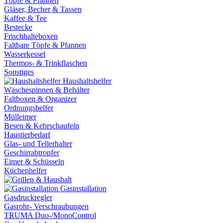
Töpfe & Pfannen
Gläser, Becher & Tassen
Kaffee & Tee
Bestecke
Frischhalteboxen
Faltbare Töpfe & Pfannen
Wasserkessel
Thermos- & Trinkflaschen
Sonstiges
Haushaltshelfer
Wäschespinnen & Behälter
Faltboxen & Organizer
Ordnungshelfer
Mülleimer
Besen & Kehrschaufeln
Haustierbedarf
Glas- und Tellerhalter
Geschirrabtropfer
Eimer & Schüsseln
Küchenhelfer
Gasinstallation
Gasdruckregler
Gasrohr- Verschraubungen
TRUMA Duo-/MonoControl