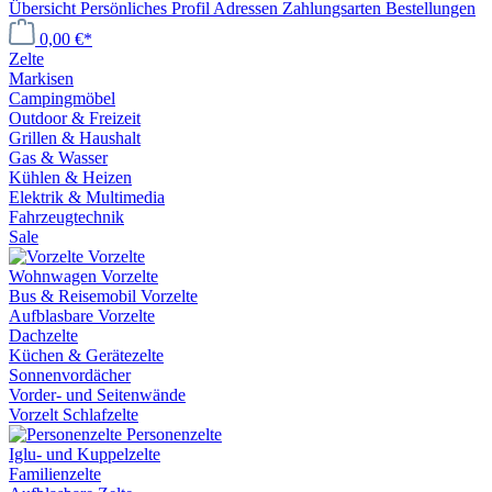
Übersicht
Persönliches Profil
Adressen
Zahlungsarten
Bestellungen
0,00 €*
Zelte
Markisen
Campingmöbel
Outdoor & Freizeit
Grillen & Haushalt
Gas & Wasser
Kühlen & Heizen
Elektrik & Multimedia
Fahrzeugtechnik
Sale
Vorzelte
Wohnwagen Vorzelte
Bus & Reisemobil Vorzelte
Aufblasbare Vorzelte
Dachzelte
Küchen & Gerätezelte
Sonnenvordächer
Vorder- und Seitenwände
Vorzelt Schlafzelte
Personenzelte
Iglu- und Kuppelzelte
Familienzelte