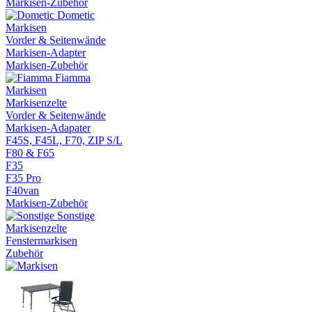
Markisen-Zubehör
Dometic
Markisen
Vorder & Seitenwände
Markisen-Adapter
Markisen-Zubehör
Fiamma
Markisen
Markisenzelte
Vorder & Seitenwände
Markisen-Adapater
F45S, F45L, F70, ZIP S/L
F80 & F65
F35
F35 Pro
F40van
Markisen-Zubehör
Sonstige
Markisenzelte
Fenstermarkisen
Zubehör