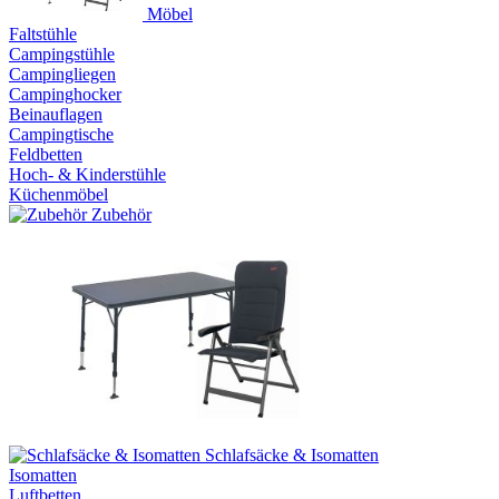
Möbel
Faltstühle
Campingstühle
Campingliegen
Campinghocker
Beinauflagen
Campingtische
Feldbetten
Hoch- & Kinderstühle
Küchenmöbel
Zubehör
Schlafsäcke & Isomatten
Isomatten
Luftbetten