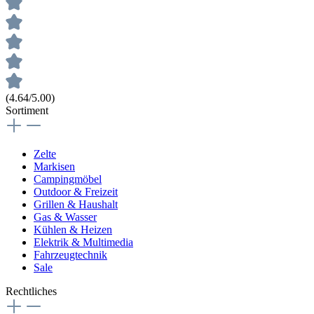
(4.64/5.00)
Sortiment
Zelte
Markisen
Campingmöbel
Outdoor & Freizeit
Grillen & Haushalt
Gas & Wasser
Kühlen & Heizen
Elektrik & Multimedia
Fahrzeugtechnik
Sale
Rechtliches