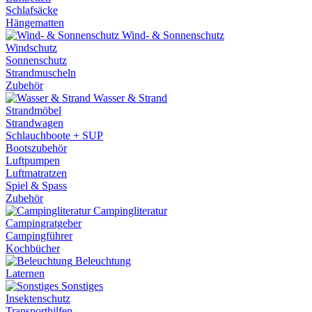
Schlafsäcke
Hängematten
Wind- & Sonnenschutz
Windschutz
Sonnenschutz
Strandmuscheln
Zubehör
Wasser & Strand
Strandmöbel
Strandwagen
Schlauchboote + SUP
Bootszubehör
Luftpumpen
Luftmatratzen
Spiel & Spass
Zubehör
Campingliteratur
Campingratgeber
Campingführer
Kochbücher
Beleuchtung
Laternen
Sonstiges
Insektenschutz
Transporthilfen