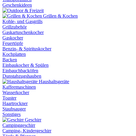
Geschenkideen
Grillen & Kochen
Kohle- und Gasgrills
Grillzubehör
Gaskartuschenkocher
Gaskocher
Feuertöpfe
Benzin- & Spirituskocher
Kochplatten
Backen
Einbaukocher & Spülen
Einbauchbacköfen
Dunstabzugshauben
Haushaltsgeräte
Kaffeemaschinen
Wasserkocher
Toaster
Haartrockner
Staubsauger
Sonstiges
Geschirr
Campinggeschirr
Camping- Kindergeschirr