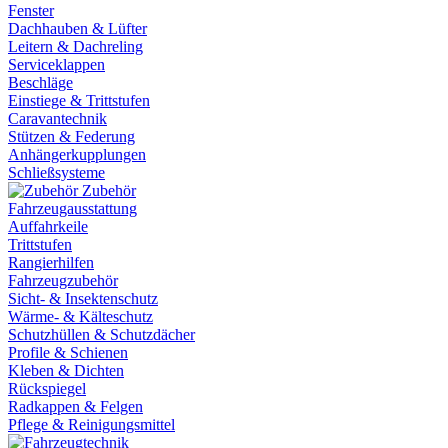
Fenster
Dachhauben & Lüfter
Leitern & Dachreling
Serviceklappen
Beschläge
Einstiege & Trittstufen
Caravantechnik
Stützen & Federung
Anhängerkupplungen
Schließsysteme
Zubehör
Fahrzeugausstattung
Auffahrkeile
Trittstufen
Rangierhilfen
Fahrzeugzubehör
Sicht- & Insektenschutz
Wärme- & Kälteschutz
Schutzhüllen & Schutzdächer
Profile & Schienen
Kleben & Dichten
Rückspiegel
Radkappen & Felgen
Pflege & Reinigungsmittel