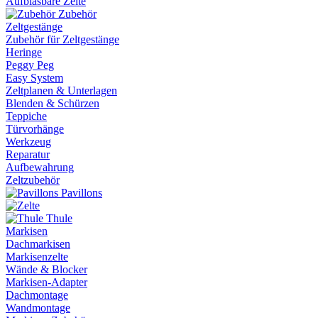
Aufblasbare Zelte
Zubehör
Zeltgestänge
Zubehör für Zeltgestänge
Heringe
Peggy Peg
Easy System
Zeltplanen & Unterlagen
Blenden & Schürzen
Teppiche
Türvorhänge
Werkzeug
Reparatur
Aufbewahrung
Zeltzubehör
Pavillons
Thule
Markisen
Dachmarkisen
Markisenzelte
Wände & Blocker
Markisen-Adapter
Dachmontage
Wandmontage