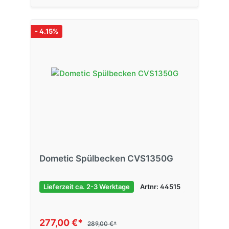
- 4.15%
Dometic Spülbecken CVS1350G
Lieferzeit ca. 2-3 Werktage
Artnr: 44515
277,00 €*
289,00 €*