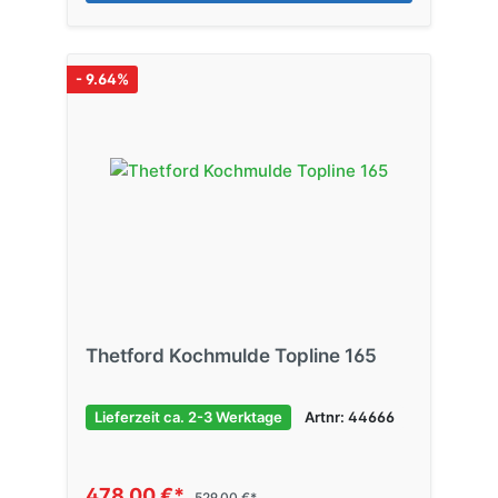
- 9.64%
Thetford Kochmulde Topline 165
Lieferzeit ca. 2-3 Werktage
Artnr: 44666
478,00 €*
529,00 €*