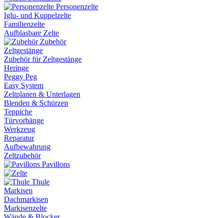
Personenzelte
Iglu- und Kuppelzelte
Familienzelte
Aufblasbare Zelte
Zubehör
Zeltgestänge
Zubehör für Zeltgestänge
Heringe
Peggy Peg
Easy System
Zeltplanen & Unterlagen
Blenden & Schürzen
Teppiche
Türvorhänge
Werkzeug
Reparatur
Aufbewahrung
Zeltzubehör
Pavillons
Thule
Markisen
Dachmarkisen
Markisenzelte
Wände & Blocker