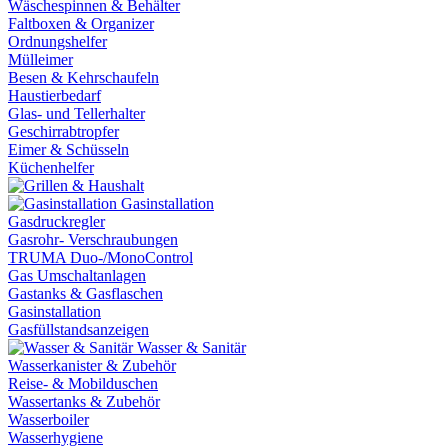
Wäschespinnen & Behälter
Faltboxen & Organizer
Ordnungshelfer
Mülleimer
Besen & Kehrschaufeln
Haustierbedarf
Glas- und Tellerhalter
Geschirrabtropfer
Eimer & Schüsseln
Küchenhelfer
Gasinstallation
Gasdruckregler
Gasrohr- Verschraubungen
TRUMA Duo-/MonoControl
Gas Umschaltanlagen
Gastanks & Gasflaschen
Gasinstallation
Gasfüllstandsanzeigen
Wasser & Sanitär
Wasserkanister & Zubehör
Reise- & Mobilduschen
Wassertanks & Zubehör
Wasserboiler
Wasserhygiene