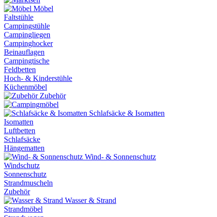
Möbel
Faltstühle
Campingstühle
Campingliegen
Campinghocker
Beinauflagen
Campingtische
Feldbetten
Hoch- & Kinderstühle
Küchenmöbel
Zubehör
Schlafsäcke & Isomatten
Isomatten
Luftbetten
Schlafsäcke
Hängematten
Wind- & Sonnenschutz
Windschutz
Sonnenschutz
Strandmuscheln
Zubehör
Wasser & Strand
Strandmöbel