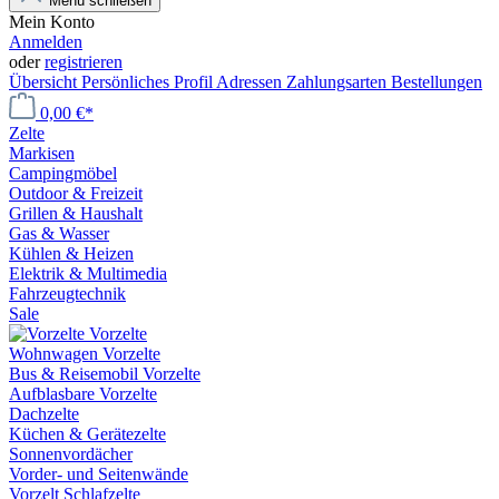
Menü schließen
Mein Konto
Anmelden
oder
registrieren
Übersicht
Persönliches Profil
Adressen
Zahlungsarten
Bestellungen
0,00 €*
Zelte
Markisen
Campingmöbel
Outdoor & Freizeit
Grillen & Haushalt
Gas & Wasser
Kühlen & Heizen
Elektrik & Multimedia
Fahrzeugtechnik
Sale
Vorzelte
Wohnwagen Vorzelte
Bus & Reisemobil Vorzelte
Aufblasbare Vorzelte
Dachzelte
Küchen & Gerätezelte
Sonnenvordächer
Vorder- und Seitenwände
Vorzelt Schlafzelte