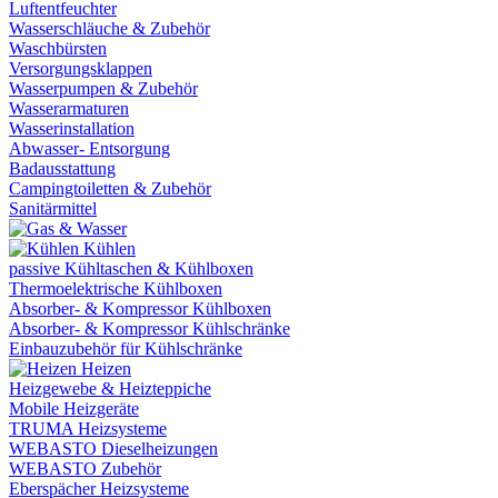
Luftentfeuchter
Wasserschläuche & Zubehör
Waschbürsten
Versorgungsklappen
Wasserpumpen & Zubehör
Wasserarmaturen
Wasserinstallation
Abwasser- Entsorgung
Badausstattung
Campingtoiletten & Zubehör
Sanitärmittel
Kühlen
passive Kühltaschen & Kühlboxen
Thermoelektrische Kühlboxen
Absorber- & Kompressor Kühlboxen
Absorber- & Kompressor Kühlschränke
Einbauzubehör für Kühlschränke
Heizen
Heizgewebe & Heizteppiche
Mobile Heizgeräte
TRUMA Heizsysteme
WEBASTO Dieselheizungen
WEBASTO Zubehör
Eberspächer Heizsysteme