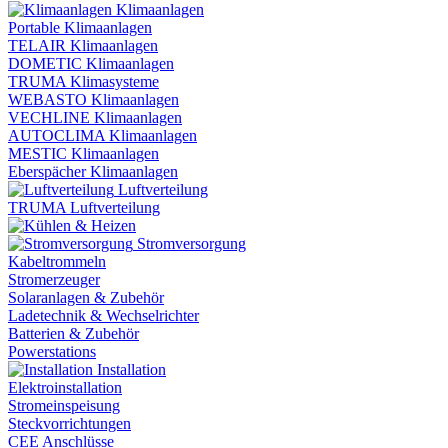
Klimaanlagen
Portable Klimaanlagen
TELAIR Klimaanlagen
DOMETIC Klimaanlagen
TRUMA Klimasysteme
WEBASTO Klimaanlagen
VECHLINE Klimaanlagen
AUTOCLIMA Klimaanlagen
MESTIC Klimaanlagen
Eberspächer Klimaanlagen
Luftverteilung
TRUMA Luftverteilung
Stromversorgung
Kabeltrommeln
Stromerzeuger
Solaranlagen & Zubehör
Ladetechnik & Wechselrichter
Batterien & Zubehör
Powerstations
Installation
Elektroinstallation
Stromeinspeisung
Steckvorrichtungen
CEE Anschlüsse