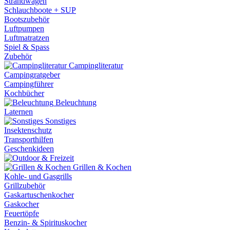
Strandwagen
Schlauchboote + SUP
Bootszubehör
Luftpumpen
Luftmatratzen
Spiel & Spass
Zubehör
Campingliteratur
Campingratgeber
Campingführer
Kochbücher
Beleuchtung
Laternen
Sonstiges
Insektenschutz
Transporthilfen
Geschenkideen
Grillen & Kochen
Kohle- und Gasgrills
Grillzubehör
Gaskartuschenkocher
Gaskocher
Feuertöpfe
Benzin- & Spirituskocher