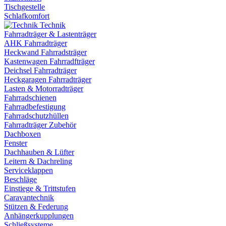
Tischgestelle
Schlafkomfort
Technik
Fahrradträger & Lastenträger
AHK Fahrradträger
Heckwand Fahrradsträger
Kastenwagen Fahrradfträger
Deichsel Fahrradträger
Heckgaragen Fahrradträger
Lasten & Motorradträger
Fahrradschienen
Fahrradbefestigung
Fahrradschutzhüllen
Fahrradträger Zubehör
Dachboxen
Fenster
Dachhauben & Lüfter
Leitern & Dachreling
Serviceklappen
Beschläge
Einstiege & Trittstufen
Caravantechnik
Stützen & Federung
Anhängerkupplungen
Schließsysteme