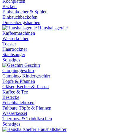
Kochplatten
Backen
Einbaukocher & Spülen
Einbauchbacköfen
Dunstabzugshauben
Haushaltsgeräte
Kaffeemaschinen
Wasserkocher
Toaster
Haartrockner
Staubsauger
Sonstiges
Geschirr
Campinggeschirr
Camping- Kindergeschirr
Töpfe & Pfannen
Gläser, Becher & Tassen
Kaffee & Tee
Bestecke
Frischhalteboxen
Faltbare Töpfe & Pfannen
Wasserkessel
Thermos- & Trinkflaschen
Sonstiges
Haushaltshelfer