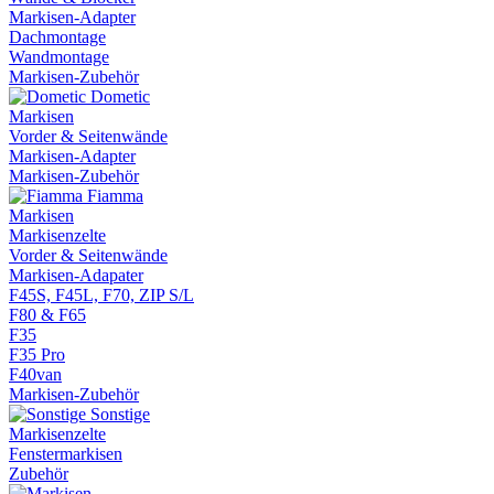
Markisen-Adapter
Dachmontage
Wandmontage
Markisen-Zubehör
Dometic
Markisen
Vorder & Seitenwände
Markisen-Adapter
Markisen-Zubehör
Fiamma
Markisen
Markisenzelte
Vorder & Seitenwände
Markisen-Adapater
F45S, F45L, F70, ZIP S/L
F80 & F65
F35
F35 Pro
F40van
Markisen-Zubehör
Sonstige
Markisenzelte
Fenstermarkisen
Zubehör