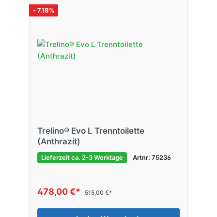
- 7.18%
Trelino® Evo L Trenntoilette
(Anthrazit)
Lieferzeit ca. 2-3 Werktage
Artnr: 75236
478,00 €*
515,00 €*