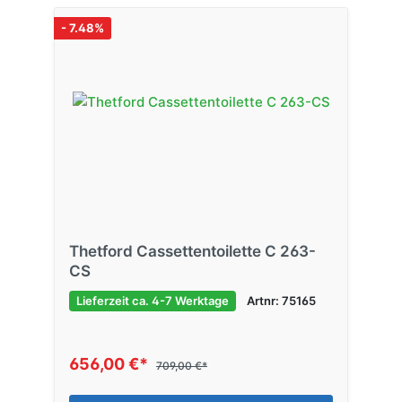
- 7.48%
Thetford Cassettentoilette C 263-
CS
Lieferzeit ca. 4-7 Werktage
Artnr: 75165
656,00 €*
709,00 €*