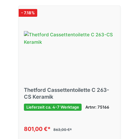
- 7.18%
Thetford Cassettentoilette C 263-
CS Keramik
Lieferzeit ca. 4-7 Werktage
Artnr: 75166
801,00 €*
863,00 €*