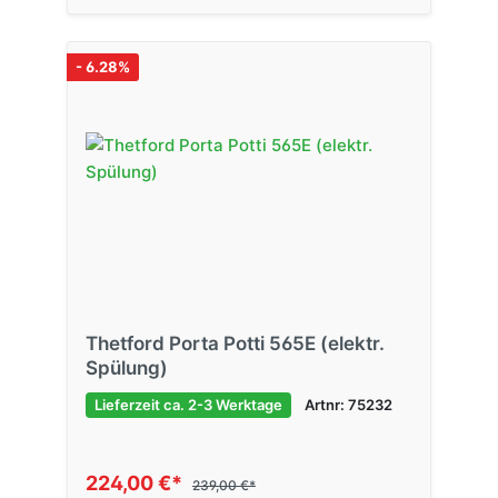
- 6.28%
Thetford Porta Potti 565E (elektr.
Spülung)
Lieferzeit ca. 2-3 Werktage
Artnr: 75232
224,00 €*
239,00 €*