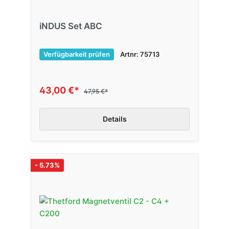
iNDUS Set ABC
Verfügbarkeit prüfen
Artnr: 75713
43,00 €*
47,95 €*
Details
- 5.73%