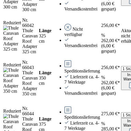
(6,00 €
Adapter
Versandkostenfrei
gespart)
300 cm
Nr.
Reduziert
66042
256,00 €*
Nicht
Thule
Länge
Aktue
verfügbar
%
Caravan
325
nicht
262,00 €*
Roof
cm
erhäl
Versandkostenfrei
(6,00 €
Adapter
gespart)
325 cm
Nr.
Reduziert
66043
256,00 €*
Speditionslieferung
Thule
Länge
In
Lieferzeit ca. 4-
%
Caravan
350
War
7 Werktage
262,00 €*
Roof
cm
(6,00 €
Adapter
Versandkostenfrei
gespart)
350 cm
Nr.
Reduziert
66044
275,00 €*
Speditionslieferung
Thule
Länge
In
Lieferzeit ca. 4-
%
Caravan
375
War
7 Werktage
285,00 €*
Roof
cm