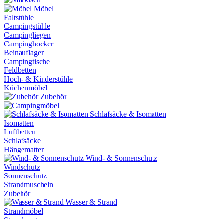
Möbel
Faltstühle
Campingstühle
Campingliegen
Campinghocker
Beinauflagen
Campingtische
Feldbetten
Hoch- & Kinderstühle
Küchenmöbel
Zubehör
Schlafsäcke & Isomatten
Isomatten
Luftbetten
Schlafsäcke
Hängematten
Wind- & Sonnenschutz
Windschutz
Sonnenschutz
Strandmuscheln
Zubehör
Wasser & Strand
Strandmöbel