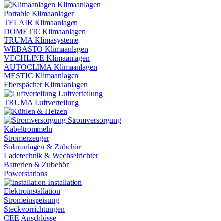
Klimaanlagen
Portable Klimaanlagen
TELAIR Klimaanlagen
DOMETIC Klimaanlagen
TRUMA Klimasysteme
WEBASTO Klimaanlagen
VECHLINE Klimaanlagen
AUTOCLIMA Klimaanlagen
MESTIC Klimaanlagen
Eberspächer Klimaanlagen
Luftverteilung
TRUMA Luftverteilung
Stromversorgung
Kabeltrommeln
Stromerzeuger
Solaranlagen & Zubehör
Ladetechnik & Wechselrichter
Batterien & Zubehör
Powerstations
Installation
Elektroinstallation
Stromeinspeisung
Steckvorrichtungen
CEE Anschlüsse