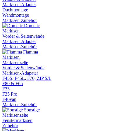
Markisen-Adapter
Dachmontage
Wandmontage
Markisen-Zubehör
Dometic
Markisen
Vorder & Seitenwände
Markisen-Adapter
Markisen-Zubehör
Fiamma
Markisen
Markisenzelte
Vorder & Seitenwände
Markisen-Adapater
F45S, F45L, F70, ZIP S/L
F80 & F65
F35
F35 Pro
F40van
Markisen-Zubehör
Sonstige
Markisenzelte
Fenstermarkisen
Zubehör