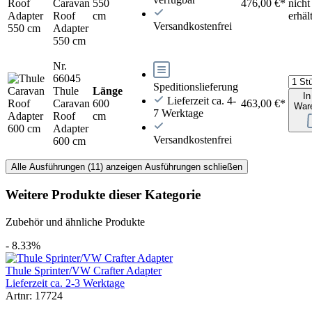
Caravan
550
476,00 €*
nicht
Roof
cm
erhäl
Versandkostenfrei
Adapter
550 cm
Nr.
66045
Speditionslieferung
Thule
Länge
In
Lieferzeit ca. 4-
Caravan
600
463,00 €*
War
7 Werktage
Roof
cm
Adapter
Versandkostenfrei
600 cm
Alle Ausführungen (11) anzeigen
Ausführungen schließen
Weitere Produkte dieser Kategorie
Zubehör und ähnliche Produkte
- 8.33%
Thule Sprinter/VW Crafter Adapter
Lieferzeit ca. 2-3 Werktage
Artnr: 17724