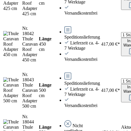
7 Werktage
Roof
cm
Adapter
Versandkostenfrei
425 cm
Nr.
18042
Speditionslieferung
Thule
Länge
In
Lieferzeit ca. 4-
Caravan
450
417,00 €*
War
7 Werktage
Roof
cm
Adapter
Versandkostenfrei
450 cm
Nr.
18043
Speditionslieferung
Thule
Länge
In
Lieferzeit ca. 4-
Caravan
500
417,00 €*
War
7 Werktage
Roof
cm
Adapter
Versandkostenfrei
500 cm
Nr.
18044
Nicht
Thule
Länge
Aktue
verfügbar