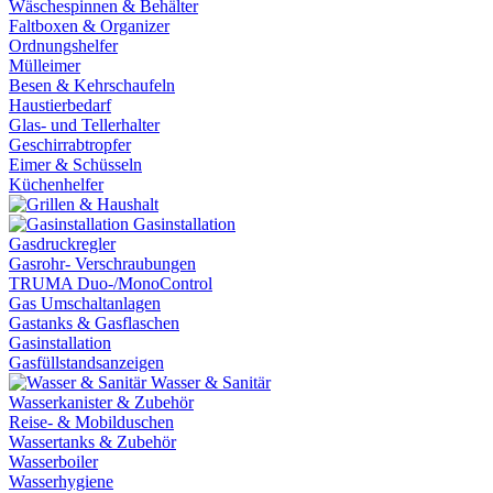
Wäschespinnen & Behälter
Faltboxen & Organizer
Ordnungshelfer
Mülleimer
Besen & Kehrschaufeln
Haustierbedarf
Glas- und Tellerhalter
Geschirrabtropfer
Eimer & Schüsseln
Küchenhelfer
Gasinstallation
Gasdruckregler
Gasrohr- Verschraubungen
TRUMA Duo-/MonoControl
Gas Umschaltanlagen
Gastanks & Gasflaschen
Gasinstallation
Gasfüllstandsanzeigen
Wasser & Sanitär
Wasserkanister & Zubehör
Reise- & Mobilduschen
Wassertanks & Zubehör
Wasserboiler
Wasserhygiene