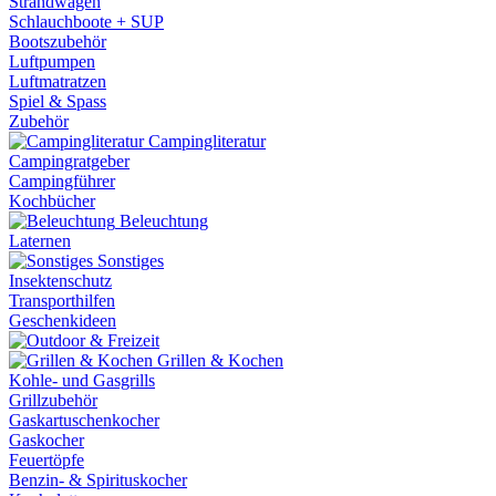
Strandwagen
Schlauchboote + SUP
Bootszubehör
Luftpumpen
Luftmatratzen
Spiel & Spass
Zubehör
Campingliteratur
Campingratgeber
Campingführer
Kochbücher
Beleuchtung
Laternen
Sonstiges
Insektenschutz
Transporthilfen
Geschenkideen
Grillen & Kochen
Kohle- und Gasgrills
Grillzubehör
Gaskartuschenkocher
Gaskocher
Feuertöpfe
Benzin- & Spirituskocher