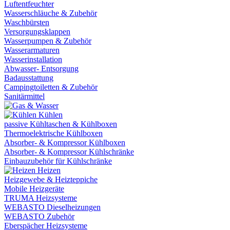
Luftentfeuchter
Wasserschläuche & Zubehör
Waschbürsten
Versorgungsklappen
Wasserpumpen & Zubehör
Wasserarmaturen
Wasserinstallation
Abwasser- Entsorgung
Badausstattung
Campingtoiletten & Zubehör
Sanitärmittel
Kühlen
passive Kühltaschen & Kühlboxen
Thermoelektrische Kühlboxen
Absorber- & Kompressor Kühlboxen
Absorber- & Kompressor Kühlschränke
Einbauzubehör für Kühlschränke
Heizen
Heizgewebe & Heizteppiche
Mobile Heizgeräte
TRUMA Heizsysteme
WEBASTO Dieselheizungen
WEBASTO Zubehör
Eberspächer Heizsysteme