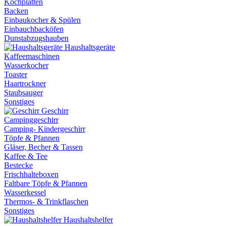
Kochplatten
Backen
Einbaukocher & Spülen
Einbauchbacköfen
Dunstabzugshauben
Haushaltsgeräte
Kaffeemaschinen
Wasserkocher
Toaster
Haartrockner
Staubsauger
Sonstiges
Geschirr
Campinggeschirr
Camping- Kindergeschirr
Töpfe & Pfannen
Gläser, Becher & Tassen
Kaffee & Tee
Bestecke
Frischhalteboxen
Faltbare Töpfe & Pfannen
Wasserkessel
Thermos- & Trinkflaschen
Sonstiges
Haushaltshelfer