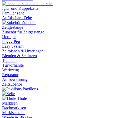
Personenzelte
Iglu- und Kuppelzelte
Familienzelte
Aufblasbare Zelte
Zubehör
Zeltgestänge
Zubehör für Zeltgestänge
Heringe
Peggy Peg
Easy System
Zeltplanen & Unterlagen
Blenden & Schürzen
Teppiche
Türvorhänge
Werkzeug
Reparatur
Aufbewahrung
Zeltzubehör
Pavillons
Thule
Markisen
Dachmarkisen
Markisenzelte
Wände & Blocker