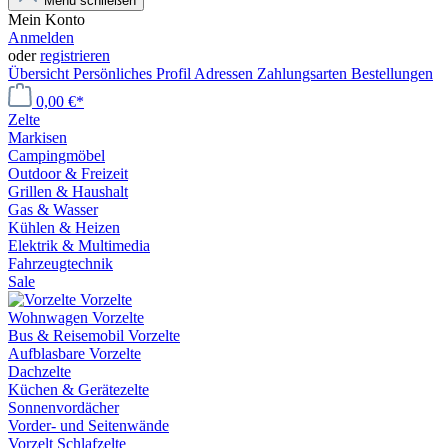
Menü schließen
Mein Konto
Anmelden
oder
registrieren
Übersicht
Persönliches Profil
Adressen
Zahlungsarten
Bestellungen
0,00 €*
Zelte
Markisen
Campingmöbel
Outdoor & Freizeit
Grillen & Haushalt
Gas & Wasser
Kühlen & Heizen
Elektrik & Multimedia
Fahrzeugtechnik
Sale
Vorzelte
Wohnwagen Vorzelte
Bus & Reisemobil Vorzelte
Aufblasbare Vorzelte
Dachzelte
Küchen & Gerätezelte
Sonnenvordächer
Vorder- und Seitenwände
Vorzelt Schlafzelte