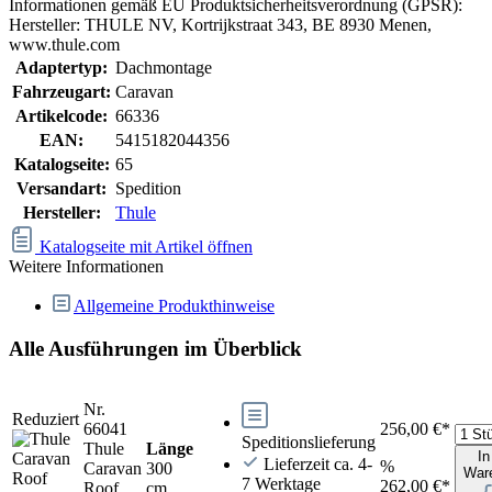
Informationen gemäß EU Produktsicherheitsverordnung (GPSR):
Hersteller: THULE NV, Kortrijkstraat 343, BE 8930 Menen,
www.thule.com
Adaptertyp:
Dachmontage
Fahrzeugart:
Caravan
Artikelcode:
66336
EAN:
5415182044356
Katalogseite:
65
Versandart:
Spedition
Hersteller:
Thule
Katalogseite mit Artikel öffnen
Weitere Informationen
Allgemeine Produkthinweise
Alle Ausführungen im Überblick
Nr.
Reduziert
66041
256,00 €*
Speditionslieferung
Thule
Länge
In
Lieferzeit ca. 4-
%
Caravan
300
War
7 Werktage
262,00 €*
Roof
cm