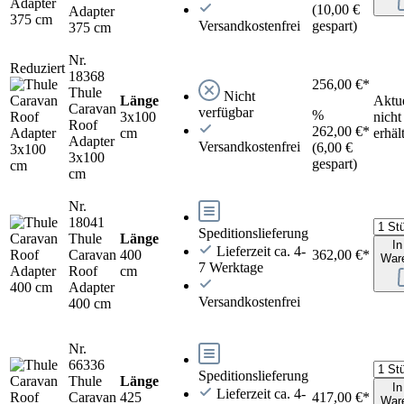
(10,00 €
Adapter
Versandkostenfrei
gespart)
375 cm
Nr.
Reduziert
18368
256,00 €*
Thule
Nicht
Länge
Aktue
Caravan
verfügbar
%
3x100
nicht
Roof
262,00 €*
cm
erhäl
Adapter
Versandkostenfrei
(6,00 €
3x100
gespart)
cm
Nr.
18041
Speditionslieferung
Thule
Länge
In
Lieferzeit ca. 4-
Caravan
400
362,00 €*
War
7 Werktage
Roof
cm
Adapter
Versandkostenfrei
400 cm
Nr.
66336
Speditionslieferung
Thule
Länge
In
Lieferzeit ca. 4-
Caravan
425
417,00 €*
War