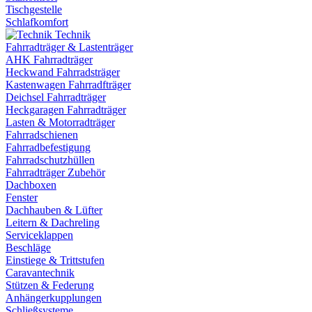
Tischgestelle
Schlafkomfort
Technik
Fahrradträger & Lastenträger
AHK Fahrradträger
Heckwand Fahrradsträger
Kastenwagen Fahrradfträger
Deichsel Fahrradträger
Heckgaragen Fahrradträger
Lasten & Motorradträger
Fahrradschienen
Fahrradbefestigung
Fahrradschutzhüllen
Fahrradträger Zubehör
Dachboxen
Fenster
Dachhauben & Lüfter
Leitern & Dachreling
Serviceklappen
Beschläge
Einstiege & Trittstufen
Caravantechnik
Stützen & Federung
Anhängerkupplungen
Schließsysteme