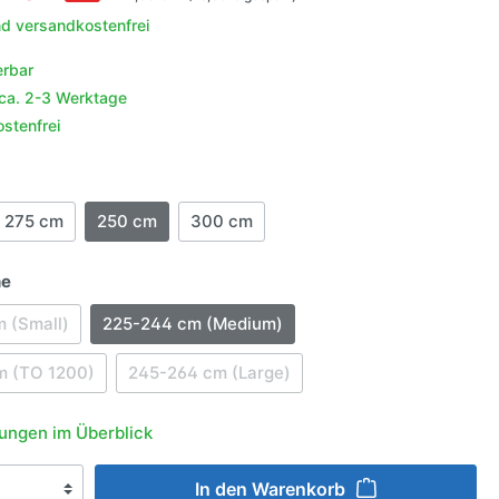
behör
nd versandkostenfrei
aufeln
r
erbar
igation &
enschutz
 ca. 2-3 Werktage
e
halter
schutz
stenfrei
g
er
ln
en
275 cm
250 cm
300 cm
n
he
lgen
 (Small)
225-244 cm (Medium)
ngsmittel
m (TO 1200)
245-264 cm (Large)
ungen im Überblick
In den Warenkorb