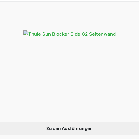
275 cm
Auszug
Nicht verfügbar
234,
d Auszug
250 cm
Versandkostenfrei
249,
Montagehöhe
225-249 cm (TO
1200)
Montagehöhe
sofort lieferbar
252,
d Auszug
245-264 cm
Lieferzeit ca. 2-3
269,0
(Large)
Werktage
Versandkostenfrei
Auszug
275 cm
Auszug
Nicht verfügbar
234,
Zu den Ausführungen
d Auszug
250 cm
Versandkostenfrei
249,