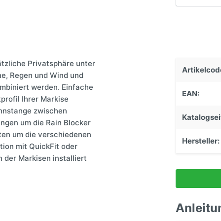
Einstiege & Trittstufen
Caravantechnik
Stützen & Federung
Anhängerkupplungen
tzliche Privatsphäre unter
Artikelcod
Schließsysteme
ne, Regen und Wind und
ombiniert werden. Einfache
EAN:
profil Ihrer Markise
nnstange zwischen
Katalogsei
ungen um die Rain Blocker
eiten um die verschiedenen
Hersteller:
ion mit QuickFit oder
der Markisen installiert
Anleitu