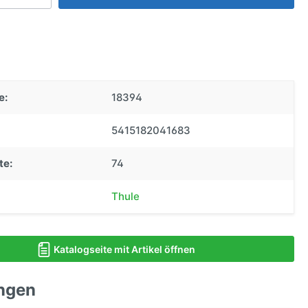
e:
18394
5415182041683
te:
74
Thule
Katalogseite mit Artikel öffnen
ngen