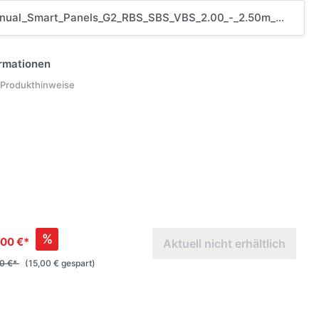
al_Smart_Panels_G2_RBS_SBS_VBS_2.00_-_2.50m_Minivan_PNL900-06
ormationen
 Produkthinweise
%
00 €*
Aktuell nicht erhältlich
00 €*
(15,00 € gespart)