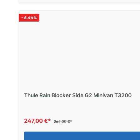
250 cm, Large
- 6.44%
REDUZIERT
Nr. 19847
Thule Sun Blocker Side G2 Seitenwan
300 cm, Large
Thule Rain Blocker Side G2 Minivan T3200
247,00 €*
264,00 €*