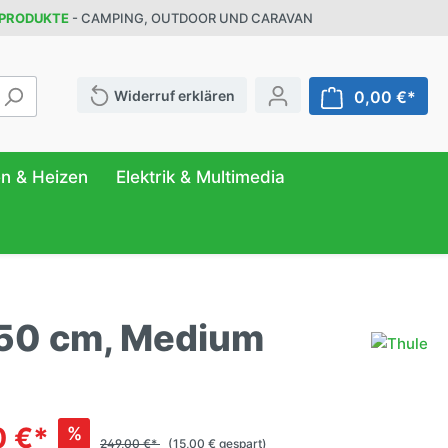
 PRODUKTE
- CAMPING, OUTDOOR UND CARAVAN
Widerruf erklären
0,00 €*
en & Heizen
Elektrik & Multimedia
250 cm, Medium
ATUR
FER
NG
r
& Behälter
eilung
ttung
n
anizer
0 €*
%
249,00 €*
(15,00 € gespart)