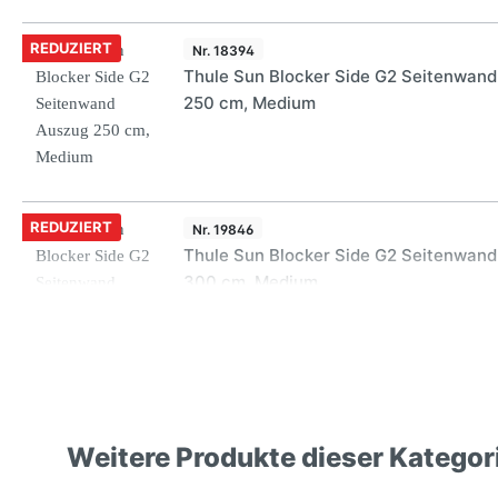
REDUZIERT
Nr. 18394
Thule Sun Blocker Side G2 Seitenwan
250 cm, Medium
REDUZIERT
Nr. 19846
Thule Sun Blocker Side G2 Seitenwan
300 cm, Medium
REDUZIERT
Nr. 18396
Thule Sun Blocker Side G2 Seitenwan
Weitere Produkte dieser Kategor
275 cm, Medium