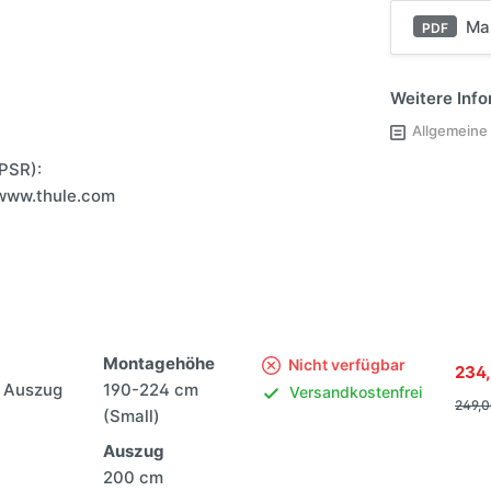
Manu
PDF
Weitere Inf
Allgemeine
PSR):
 www.thule.com
Montagehöhe
Nicht verfügbar
234,
d Auszug
190-224 cm
Versandkostenfrei
249,
(Small)
Auszug
200 cm