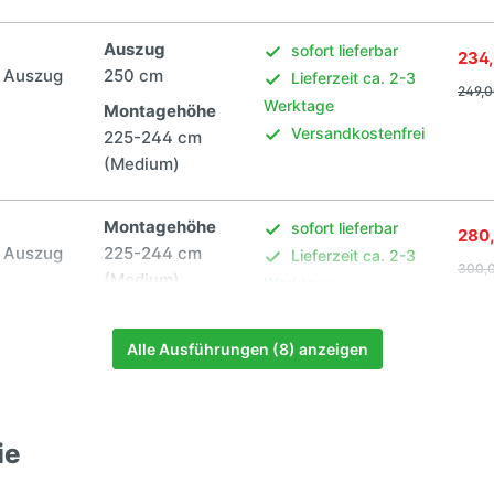
Auszug
sofort lieferbar
234,
d Auszug
250 cm
Lieferzeit ca. 2-3
249,
Werktage
Montagehöhe
Versandkostenfrei
225-244 cm
(Medium)
Montagehöhe
sofort lieferbar
280
d Auszug
225-244 cm
Lieferzeit ca. 2-3
300,
(Medium)
Werktage
Versandkostenfrei
Auszug
300 cm
Alle Ausführungen (8) anzeigen
Montagehöhe
sofort lieferbar
252,
d Auszug
225-244 cm
Lieferzeit ca. 2-3
ie
269,0
(Medium)
Werktage
Versandkostenfrei
Auszug