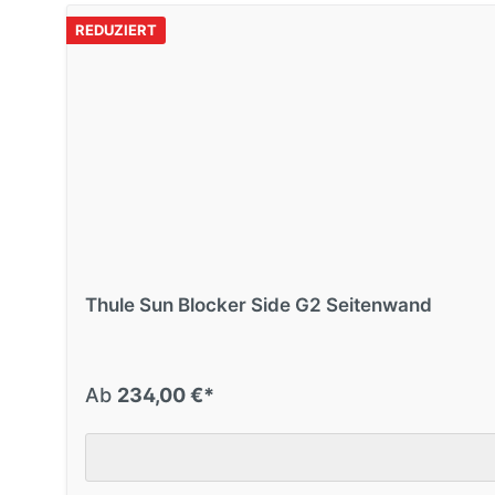
REDUZIERT
REDUZIERT
Nr. 66308
Thule Sun Blocker Side G2 Seitenwan
250 cm, TO 1200
REDUZIERT
Nr. 19809
Thule Sun Blocker Side G2 Seitenwan
Thule Sun Blocker Side G2 Seitenwand
275 cm, Large
Ab
234,00 €*
REDUZIERT
Nr. 18395
Thule Sun Blocker Side G2 Seitenwan