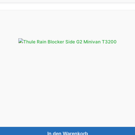
Montagehöhe
245-264 cm
(Large)
Montagehöhe
Nicht verfügbar
280
d Auszug
245-264 cm
Versandkostenfrei
300,
(Large)
Auszug
300 cm
In den Warenkorb