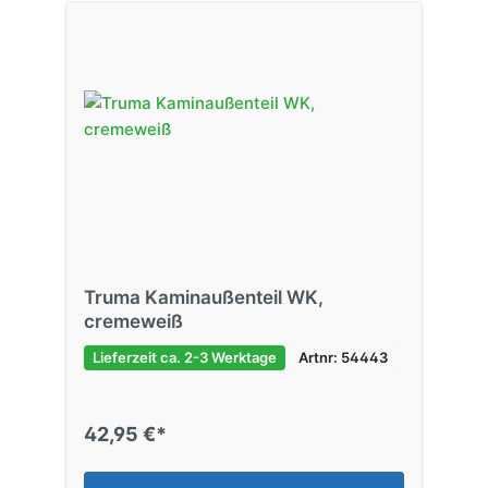
Truma Kaminaußenteil WK,
cremeweiß
Lieferzeit ca. 2-3 Werktage
Artnr: 54443
42,95 €*