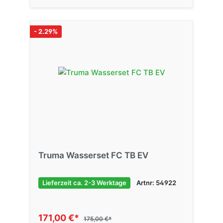
- 2.29%
Truma Wasserset FC TB EV
Lieferzeit ca. 2-3 Werktage
Artnr: 54922
171,00 €*
175,00 €*