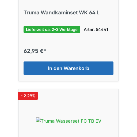
Truma Wandkaminset WK 64 L
Lieferzeit ca. 2-3 Werktage
Artnr: 54441
62,95 €*
In den Warenkorb
- 2.29%