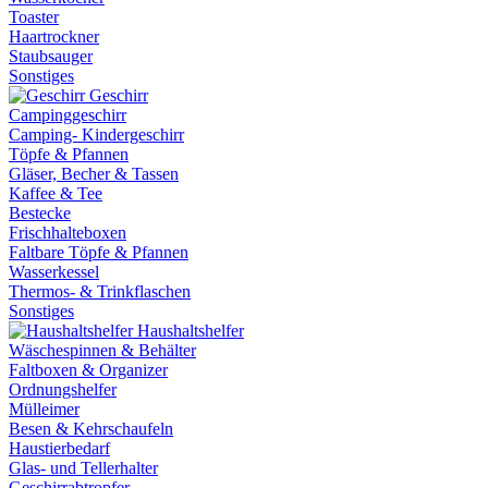
Toaster
Haartrockner
Staubsauger
Sonstiges
Geschirr
Campinggeschirr
Camping- Kindergeschirr
Töpfe & Pfannen
Gläser, Becher & Tassen
Kaffee & Tee
Bestecke
Frischhalteboxen
Faltbare Töpfe & Pfannen
Wasserkessel
Thermos- & Trinkflaschen
Sonstiges
Haushaltshelfer
Wäschespinnen & Behälter
Faltboxen & Organizer
Ordnungshelfer
Mülleimer
Besen & Kehrschaufeln
Haustierbedarf
Glas- und Tellerhalter
Geschirrabtropfer