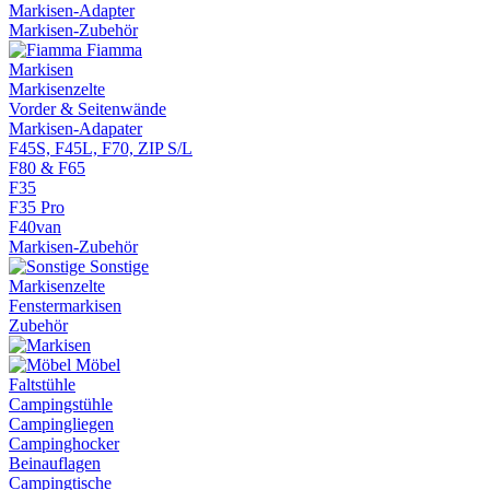
Markisen-Adapter
Markisen-Zubehör
Fiamma
Markisen
Markisenzelte
Vorder & Seitenwände
Markisen-Adapater
F45S, F45L, F70, ZIP S/L
F80 & F65
F35
F35 Pro
F40van
Markisen-Zubehör
Sonstige
Markisenzelte
Fenstermarkisen
Zubehör
Möbel
Faltstühle
Campingstühle
Campingliegen
Campinghocker
Beinauflagen
Campingtische