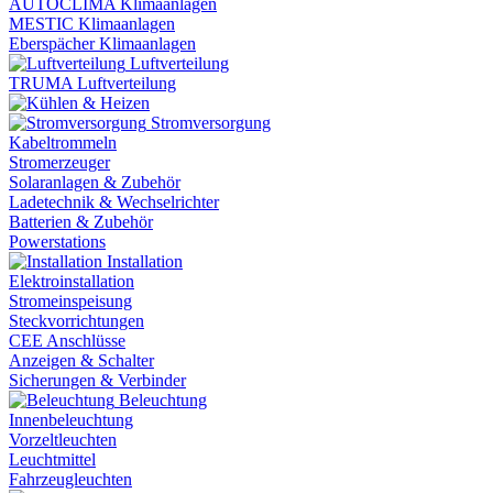
AUTOCLIMA Klimaanlagen
MESTIC Klimaanlagen
Eberspächer Klimaanlagen
Luftverteilung
TRUMA Luftverteilung
Stromversorgung
Kabeltrommeln
Stromerzeuger
Solaranlagen & Zubehör
Ladetechnik & Wechselrichter
Batterien & Zubehör
Powerstations
Installation
Elektroinstallation
Stromeinspeisung
Steckvorrichtungen
CEE Anschlüsse
Anzeigen & Schalter
Sicherungen & Verbinder
Beleuchtung
Innenbeleuchtung
Vorzeltleuchten
Leuchtmittel
Fahrzeugleuchten