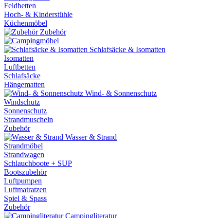
Feldbetten
Hoch- & Kinderstühle
Küchenmöbel
Zubehör
Schlafsäcke & Isomatten
Isomatten
Luftbetten
Schlafsäcke
Hängematten
Wind- & Sonnenschutz
Windschutz
Sonnenschutz
Strandmuscheln
Zubehör
Wasser & Strand
Strandmöbel
Strandwagen
Schlauchboote + SUP
Bootszubehör
Luftpumpen
Luftmatratzen
Spiel & Spass
Zubehör
Campingliteratur