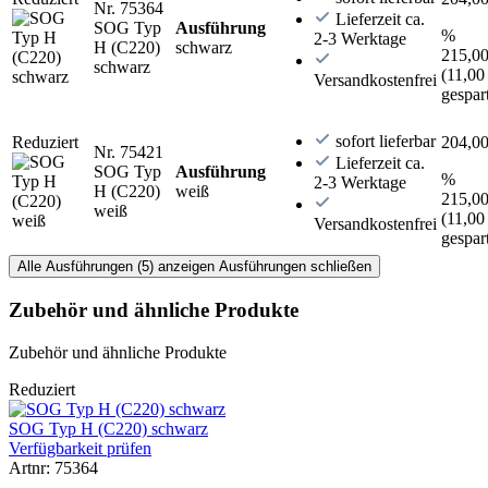
Nr. 75364
Lieferzeit ca.
SOG Typ
Ausführung
%
2-3 Werktage
H (C220)
schwarz
215,00
schwarz
(11,00
Versandkostenfrei
gespar
sofort lieferbar
Reduziert
204,00
Nr. 75421
Lieferzeit ca.
SOG Typ
Ausführung
%
2-3 Werktage
H (C220)
weiß
215,00
weiß
(11,00
Versandkostenfrei
gespar
Alle Ausführungen (5) anzeigen
Ausführungen schließen
Zubehör und ähnliche Produkte
Zubehör und ähnliche Produkte
Reduziert
SOG Typ H (C220) schwarz
Verfügbarkeit prüfen
Artnr: 75364