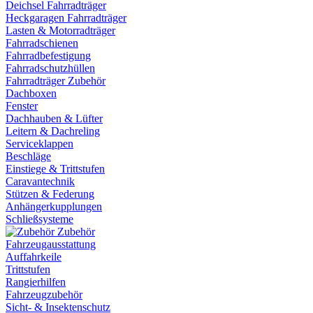
Deichsel Fahrradträger
Heckgaragen Fahrradträger
Lasten & Motorradträger
Fahrradschienen
Fahrradbefestigung
Fahrradschutzhüllen
Fahrradträger Zubehör
Dachboxen
Fenster
Dachhauben & Lüfter
Leitern & Dachreling
Serviceklappen
Beschläge
Einstiege & Trittstufen
Caravantechnik
Stützen & Federung
Anhängerkupplungen
Schließsysteme
Zubehör
Fahrzeugausstattung
Auffahrkeile
Trittstufen
Rangierhilfen
Fahrzeugzubehör
Sicht- & Insektenschutz