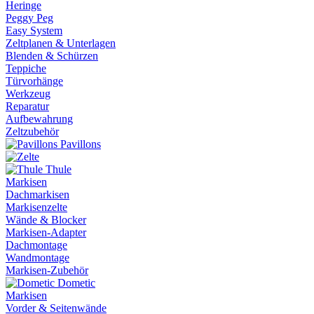
Heringe
Peggy Peg
Easy System
Zeltplanen & Unterlagen
Blenden & Schürzen
Teppiche
Türvorhänge
Werkzeug
Reparatur
Aufbewahrung
Zeltzubehör
Pavillons
Thule
Markisen
Dachmarkisen
Markisenzelte
Wände & Blocker
Markisen-Adapter
Dachmontage
Wandmontage
Markisen-Zubehör
Dometic
Markisen
Vorder & Seitenwände