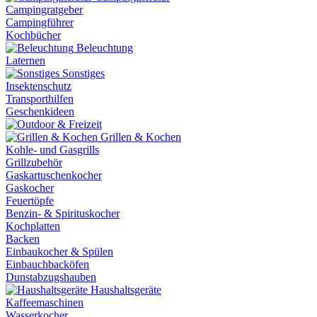
Campingratgeber
Campingführer
Kochbücher
Beleuchtung
Laternen
Sonstiges
Insektenschutz
Transporthilfen
Geschenkideen
Grillen & Kochen
Kohle- und Gasgrills
Grillzubehör
Gaskartuschenkocher
Gaskocher
Feuertöpfe
Benzin- & Spirituskocher
Kochplatten
Backen
Einbaukocher & Spülen
Einbauchbacköfen
Dunstabzugshauben
Haushaltsgeräte
Kaffeemaschinen
Wasserkocher