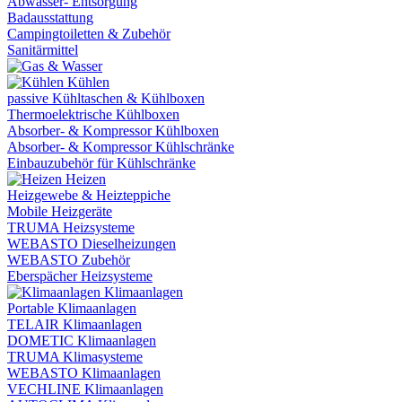
Abwasser- Entsorgung
Badausstattung
Campingtoiletten & Zubehör
Sanitärmittel
Kühlen
passive Kühltaschen & Kühlboxen
Thermoelektrische Kühlboxen
Absorber- & Kompressor Kühlboxen
Absorber- & Kompressor Kühlschränke
Einbauzubehör für Kühlschränke
Heizen
Heizgewebe & Heizteppiche
Mobile Heizgeräte
TRUMA Heizsysteme
WEBASTO Dieselheizungen
WEBASTO Zubehör
Eberspächer Heizsysteme
Klimaanlagen
Portable Klimaanlagen
TELAIR Klimaanlagen
DOMETIC Klimaanlagen
TRUMA Klimasysteme
WEBASTO Klimaanlagen
VECHLINE Klimaanlagen