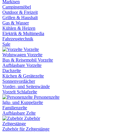
Markisen
Campingmöbel
Outdoor & Freizeit
Grillen & Haushalt
Gas & Wasser
Kühlen & Heizen
Elektrik & Multimedia
Fahrzeugtechnik
Sale
Vorzelte
Wohnwagen Vorzelte
Bus & Reisemobil Vorzelte
Aufblasbare Vorzelte
Dachzelte
Küchen & Gerätezelte
Sonnenvordächer
Vorder- und Seitenwände
Vorzelt Schlafzelte
Personenzelte
Iglu- und Kuppelzelte
Familienzelte
Aufblasbare Zelte
Zubehör
Zeltgestänge
Zubehör für Zeltgestänge