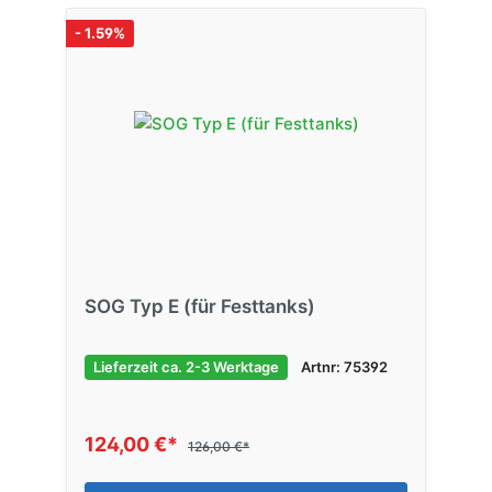
- 1.59%
SOG Typ E (für Festtanks)
Lieferzeit ca. 2-3 Werktage
Artnr: 75392
124,00 €*
126,00 €*