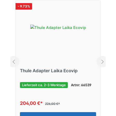
- 9.73%
Thule Adapter Laika Ecovip
Lieferzeit ca. 2-3 Werktage
Artnr: 66539
204,00 €*
226,00 €*