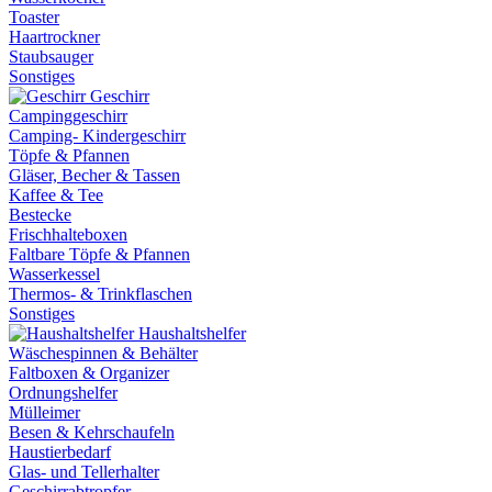
Toaster
Haartrockner
Staubsauger
Sonstiges
Geschirr
Campinggeschirr
Camping- Kindergeschirr
Töpfe & Pfannen
Gläser, Becher & Tassen
Kaffee & Tee
Bestecke
Frischhalteboxen
Faltbare Töpfe & Pfannen
Wasserkessel
Thermos- & Trinkflaschen
Sonstiges
Haushaltshelfer
Wäschespinnen & Behälter
Faltboxen & Organizer
Ordnungshelfer
Mülleimer
Besen & Kehrschaufeln
Haustierbedarf
Glas- und Tellerhalter
Geschirrabtropfer