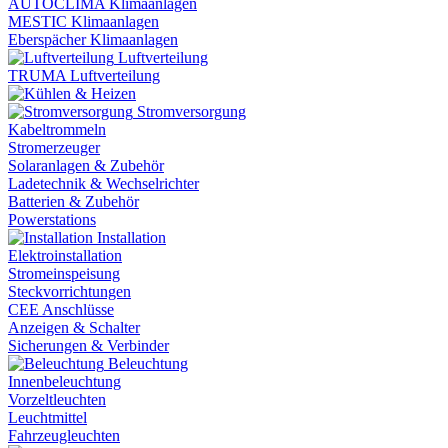
AUTOCLIMA Klimaanlagen
MESTIC Klimaanlagen
Eberspächer Klimaanlagen
Luftverteilung
TRUMA Luftverteilung
Stromversorgung
Kabeltrommeln
Stromerzeuger
Solaranlagen & Zubehör
Ladetechnik & Wechselrichter
Batterien & Zubehör
Powerstations
Installation
Elektroinstallation
Stromeinspeisung
Steckvorrichtungen
CEE Anschlüsse
Anzeigen & Schalter
Sicherungen & Verbinder
Beleuchtung
Innenbeleuchtung
Vorzeltleuchten
Leuchtmittel
Fahrzeugleuchten