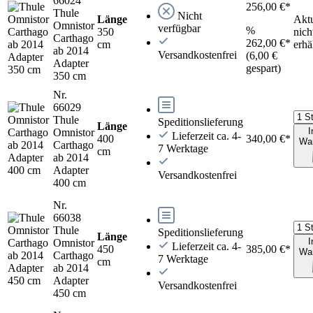
66024
256,00 €*
Thule
Nicht
Länge
Aktu
Omnistor
verfügbar
%
350
nich
Carthago
262,00 €*
cm
erhä
ab 2014
Versandkostenfrei
(6,00 €
Adapter
gespart)
350 cm
Nr.
66029
Thule
Speditionslieferung
Länge
I
Omnistor
Lieferzeit ca. 4-
400
340,00 €*
Wa
Carthago
7 Werktage
cm
ab 2014
Adapter
Versandkostenfrei
400 cm
Nr.
66038
Thule
Speditionslieferung
Länge
I
Omnistor
Lieferzeit ca. 4-
450
385,00 €*
Wa
Carthago
7 Werktage
cm
ab 2014
Adapter
Versandkostenfrei
450 cm