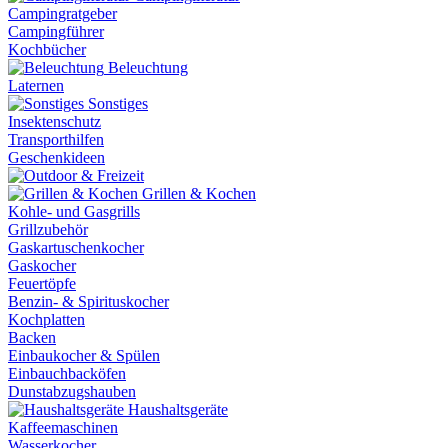
Campingratgeber
Campingführer
Kochbücher
Beleuchtung
Laternen
Sonstiges
Insektenschutz
Transporthilfen
Geschenkideen
Grillen & Kochen
Kohle- und Gasgrills
Grillzubehör
Gaskartuschenkocher
Gaskocher
Feuertöpfe
Benzin- & Spirituskocher
Kochplatten
Backen
Einbaukocher & Spülen
Einbauchbacköfen
Dunstabzugshauben
Haushaltsgeräte
Kaffeemaschinen
Wasserkocher