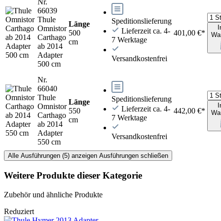
Nr.
66039
Thule
Speditionslieferung
Länge
I
Omnistor
Lieferzeit ca. 4-
500
401,00 €*
Wa
Carthago
7 Werktage
cm
ab 2014
Adapter
Versandkostenfrei
500 cm
Nr.
66040
Thule
Speditionslieferung
Länge
I
Omnistor
Lieferzeit ca. 4-
550
442,00 €*
Wa
Carthago
7 Werktage
cm
ab 2014
Adapter
Versandkostenfrei
550 cm
Alle Ausführungen (5) anzeigen
Ausführungen schließen
Weitere Produkte dieser Kategorie
Zubehör und ähnliche Produkte
Reduziert