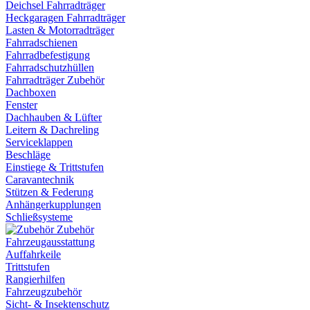
Deichsel Fahrradträger
Heckgaragen Fahrradträger
Lasten & Motorradträger
Fahrradschienen
Fahrradbefestigung
Fahrradschutzhüllen
Fahrradträger Zubehör
Dachboxen
Fenster
Dachhauben & Lüfter
Leitern & Dachreling
Serviceklappen
Beschläge
Einstiege & Trittstufen
Caravantechnik
Stützen & Federung
Anhängerkupplungen
Schließsysteme
Zubehör
Fahrzeugausstattung
Auffahrkeile
Trittstufen
Rangierhilfen
Fahrzeugzubehör
Sicht- & Insektenschutz