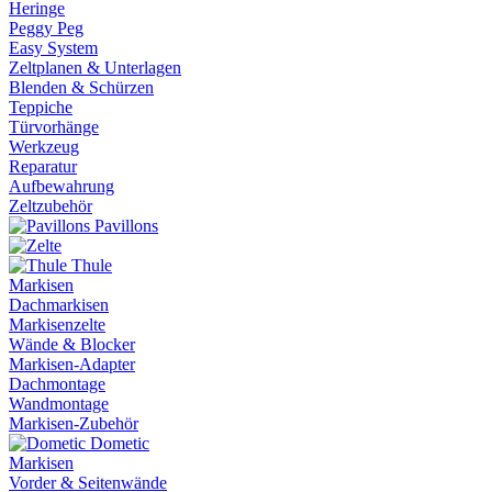
Heringe
Peggy Peg
Easy System
Zeltplanen & Unterlagen
Blenden & Schürzen
Teppiche
Türvorhänge
Werkzeug
Reparatur
Aufbewahrung
Zeltzubehör
Pavillons
Thule
Markisen
Dachmarkisen
Markisenzelte
Wände & Blocker
Markisen-Adapter
Dachmontage
Wandmontage
Markisen-Zubehör
Dometic
Markisen
Vorder & Seitenwände