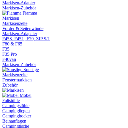
Markisen-Adapter
Markisen-Zubehör
Fiamma
Markisen
Markisenzelte
Vorder & Seitenwände
Markisen-Adapater
F45S, F45L, F70, ZIP S/L
F80 & F65
F35
F35 Pro
F40van
Markisen-Zubehör
Sonstige
Markisenzelte
Fenstermarkisen
Zubehör
Möbel
Faltstühle
Campingstühle
Campingliegen
Campinghocker
Beinauflagen
Campingtische