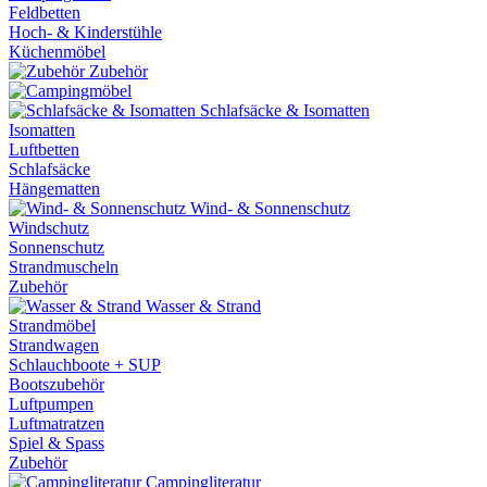
Feldbetten
Hoch- & Kinderstühle
Küchenmöbel
Zubehör
Schlafsäcke & Isomatten
Isomatten
Luftbetten
Schlafsäcke
Hängematten
Wind- & Sonnenschutz
Windschutz
Sonnenschutz
Strandmuscheln
Zubehör
Wasser & Strand
Strandmöbel
Strandwagen
Schlauchboote + SUP
Bootszubehör
Luftpumpen
Luftmatratzen
Spiel & Spass
Zubehör
Campingliteratur