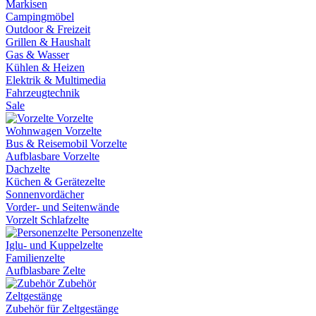
Markisen
Campingmöbel
Outdoor & Freizeit
Grillen & Haushalt
Gas & Wasser
Kühlen & Heizen
Elektrik & Multimedia
Fahrzeugtechnik
Sale
Vorzelte
Wohnwagen Vorzelte
Bus & Reisemobil Vorzelte
Aufblasbare Vorzelte
Dachzelte
Küchen & Gerätezelte
Sonnenvordächer
Vorder- und Seitenwände
Vorzelt Schlafzelte
Personenzelte
Iglu- und Kuppelzelte
Familienzelte
Aufblasbare Zelte
Zubehör
Zeltgestänge
Zubehör für Zeltgestänge