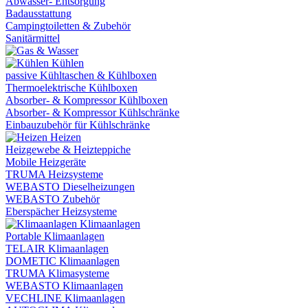
Abwasser- Entsorgung
Badausstattung
Campingtoiletten & Zubehör
Sanitärmittel
Kühlen
passive Kühltaschen & Kühlboxen
Thermoelektrische Kühlboxen
Absorber- & Kompressor Kühlboxen
Absorber- & Kompressor Kühlschränke
Einbauzubehör für Kühlschränke
Heizen
Heizgewebe & Heizteppiche
Mobile Heizgeräte
TRUMA Heizsysteme
WEBASTO Dieselheizungen
WEBASTO Zubehör
Eberspächer Heizsysteme
Klimaanlagen
Portable Klimaanlagen
TELAIR Klimaanlagen
DOMETIC Klimaanlagen
TRUMA Klimasysteme
WEBASTO Klimaanlagen
VECHLINE Klimaanlagen