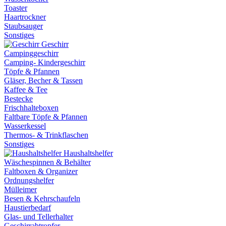
Toaster
Haartrockner
Staubsauger
Sonstiges
Geschirr
Campinggeschirr
Camping- Kindergeschirr
Töpfe & Pfannen
Gläser, Becher & Tassen
Kaffee & Tee
Bestecke
Frischhalteboxen
Faltbare Töpfe & Pfannen
Wasserkessel
Thermos- & Trinkflaschen
Sonstiges
Haushaltshelfer
Wäschespinnen & Behälter
Faltboxen & Organizer
Ordnungshelfer
Mülleimer
Besen & Kehrschaufeln
Haustierbedarf
Glas- und Tellerhalter
Geschirrabtropfer