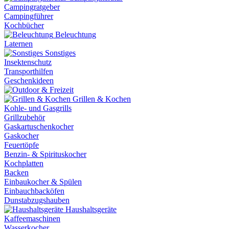
Campingratgeber
Campingführer
Kochbücher
Beleuchtung
Laternen
Sonstiges
Insektenschutz
Transporthilfen
Geschenkideen
Grillen & Kochen
Kohle- und Gasgrills
Grillzubehör
Gaskartuschenkocher
Gaskocher
Feuertöpfe
Benzin- & Spirituskocher
Kochplatten
Backen
Einbaukocher & Spülen
Einbauchbacköfen
Dunstabzugshauben
Haushaltsgeräte
Kaffeemaschinen
Wasserkocher