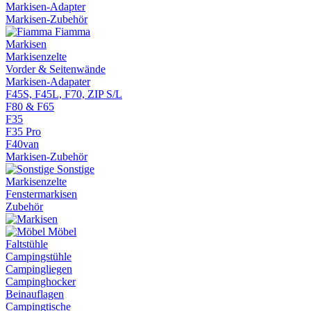
Markisen-Adapter
Markisen-Zubehör
Fiamma
Markisen
Markisenzelte
Vorder & Seitenwände
Markisen-Adapater
F45S, F45L, F70, ZIP S/L
F80 & F65
F35
F35 Pro
F40van
Markisen-Zubehör
Sonstige
Markisenzelte
Fenstermarkisen
Zubehör
Möbel
Faltstühle
Campingstühle
Campingliegen
Campinghocker
Beinauflagen
Campingtische