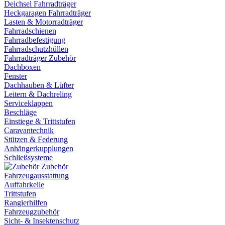
Deichsel Fahrradträger
Heckgaragen Fahrradträger
Lasten & Motorradträger
Fahrradschienen
Fahrradbefestigung
Fahrradschutzhüllen
Fahrradträger Zubehör
Dachboxen
Fenster
Dachhauben & Lüfter
Leitern & Dachreling
Serviceklappen
Beschläge
Einstiege & Trittstufen
Caravantechnik
Stützen & Federung
Anhängerkupplungen
Schließsysteme
Zubehör
Fahrzeugausstattung
Auffahrkeile
Trittstufen
Rangierhilfen
Fahrzeugzubehör
Sicht- & Insektenschutz