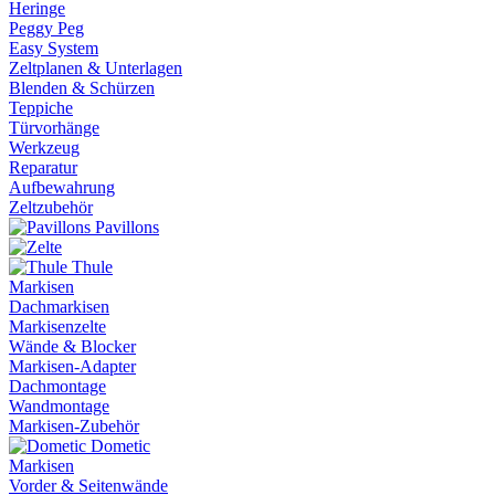
Heringe
Peggy Peg
Easy System
Zeltplanen & Unterlagen
Blenden & Schürzen
Teppiche
Türvorhänge
Werkzeug
Reparatur
Aufbewahrung
Zeltzubehör
Pavillons
Thule
Markisen
Dachmarkisen
Markisenzelte
Wände & Blocker
Markisen-Adapter
Dachmontage
Wandmontage
Markisen-Zubehör
Dometic
Markisen
Vorder & Seitenwände