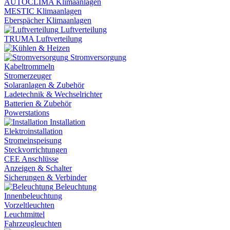
AUTOCLIMA Klimaanlagen
MESTIC Klimaanlagen
Eberspächer Klimaanlagen
Luftverteilung
TRUMA Luftverteilung
Stromversorgung
Kabeltrommeln
Stromerzeuger
Solaranlagen & Zubehör
Ladetechnik & Wechselrichter
Batterien & Zubehör
Powerstations
Installation
Elektroinstallation
Stromeinspeisung
Steckvorrichtungen
CEE Anschlüsse
Anzeigen & Schalter
Sicherungen & Verbinder
Beleuchtung
Innenbeleuchtung
Vorzeltleuchten
Leuchtmittel
Fahrzeugleuchten