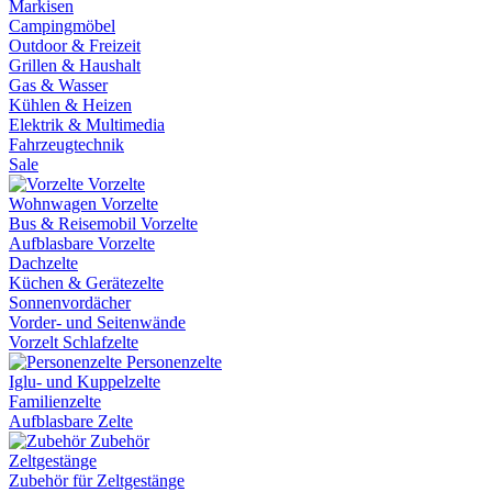
Markisen
Campingmöbel
Outdoor & Freizeit
Grillen & Haushalt
Gas & Wasser
Kühlen & Heizen
Elektrik & Multimedia
Fahrzeugtechnik
Sale
Vorzelte
Wohnwagen Vorzelte
Bus & Reisemobil Vorzelte
Aufblasbare Vorzelte
Dachzelte
Küchen & Gerätezelte
Sonnenvordächer
Vorder- und Seitenwände
Vorzelt Schlafzelte
Personenzelte
Iglu- und Kuppelzelte
Familienzelte
Aufblasbare Zelte
Zubehör
Zeltgestänge
Zubehör für Zeltgestänge