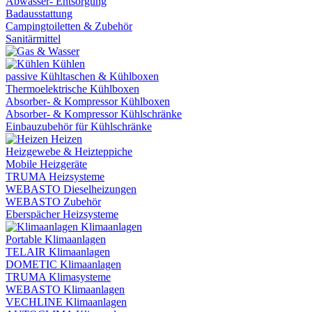
Abwasser- Entsorgung
Badausstattung
Campingtoiletten & Zubehör
Sanitärmittel
Kühlen
passive Kühltaschen & Kühlboxen
Thermoelektrische Kühlboxen
Absorber- & Kompressor Kühlboxen
Absorber- & Kompressor Kühlschränke
Einbauzubehör für Kühlschränke
Heizen
Heizgewebe & Heizteppiche
Mobile Heizgeräte
TRUMA Heizsysteme
WEBASTO Dieselheizungen
WEBASTO Zubehör
Eberspächer Heizsysteme
Klimaanlagen
Portable Klimaanlagen
TELAIR Klimaanlagen
DOMETIC Klimaanlagen
TRUMA Klimasysteme
WEBASTO Klimaanlagen
VECHLINE Klimaanlagen