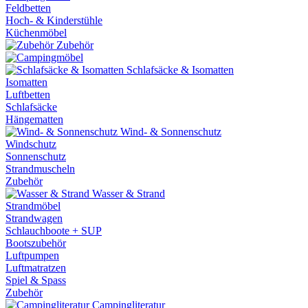
Feldbetten
Hoch- & Kinderstühle
Küchenmöbel
Zubehör
Schlafsäcke & Isomatten
Isomatten
Luftbetten
Schlafsäcke
Hängematten
Wind- & Sonnenschutz
Windschutz
Sonnenschutz
Strandmuscheln
Zubehör
Wasser & Strand
Strandmöbel
Strandwagen
Schlauchboote + SUP
Bootszubehör
Luftpumpen
Luftmatratzen
Spiel & Spass
Zubehör
Campingliteratur