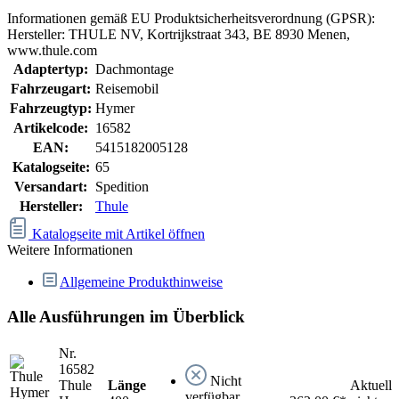
Informationen gemäß EU Produktsicherheitsverordnung (GPSR):
Hersteller: THULE NV, Kortrijkstraat 343, BE 8930 Menen,
www.thule.com
Adaptertyp:
Dachmontage
Fahrzeugart:
Reisemobil
Fahrzeugtyp:
Hymer
Artikelcode:
16582
EAN:
5415182005128
Katalogseite:
65
Versandart:
Spedition
Hersteller:
Thule
Katalogseite mit Artikel öffnen
Weitere Informationen
Allgemeine Produkthinweise
Alle Ausführungen im Überblick
Nr.
16582
Nicht
Thule
Länge
Aktuell
verfügbar