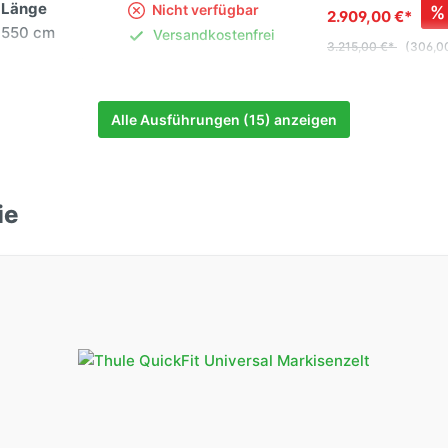
Länge
Nicht verfügbar
%
2.909,00 €*
550 cm
Versandkostenfrei
3.215,00 €*
(306,00
Montagehöhe
230-244 cm
(M)
Alle Ausführungen (15) anzeigen
Länge
Speditionslieferung
%
2.771,00 €*
450 cm
Lieferzeit ca. 4-7
ie
3.060,00 €*
(289,0
Werktage
Montagehöhe
Versandkostenfrei
230-244 cm
(M)
Montagehöhe
Nicht verfügbar
%
2.909,00 €*
230-244 cm
Versandkostenfrei
3.215,00 €*
(306,00
(M)
Länge
500 cm