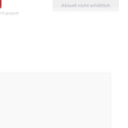
Aktuell nicht erhältlich
 € gespart)
In den Warenkorb
0 € gespart)
Aktuell nicht erhältlich
 € gespart)