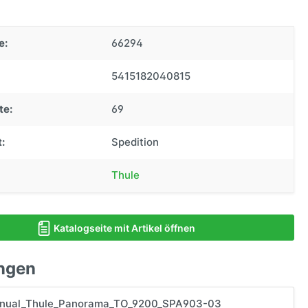
e:
66294
5415182040815
te:
69
:
Spedition
Thule
Katalogseite mit Artikel öffnen
ngen
ual_Thule_Panorama_TO_9200_SPA903-03