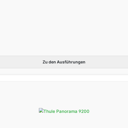
Montagehöhe
Nicht verfügbar
%
2.847,00 €*
245-259 cm
Versandkostenfrei
3.145,00 €*
(298,00
(L)
Länge
450 cm
Montagehöhe
Nicht verfügbar
%
2.909,00 €*
Zu den Ausführungen
245-259 cm
Versandkostenfrei
3.215,00 €*
(306,00
(L)
Länge
550 cm
Montagehöhe
Nicht verfügbar
%
2.847,00 €*
245-259 cm
Versandkostenfrei
3.145,00 €*
(298,00
(L)
Länge