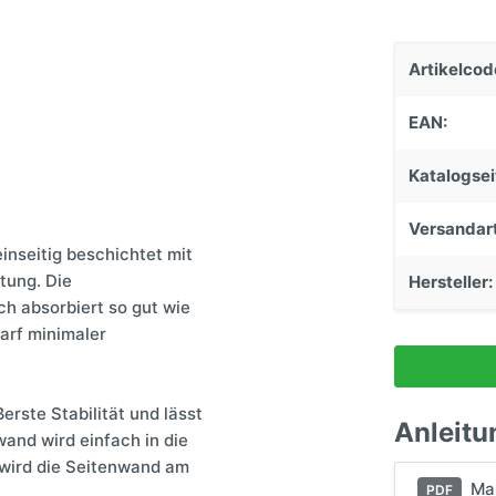
Einstiege & Trittstufen
Caravantechnik
Artikelcod
Stützen & Federung
EAN:
Anhängerkupplungen
Schließsysteme
Katalogsei
Versandart
inseitig beschichtet mit
tung. Die
Hersteller:
h absorbiert so gut wie
darf minimaler
erste Stabilität und lässt
Anleitu
wand wird einfach in die
 wird die Seitenwand am
Man
PDF