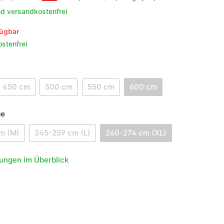
behör
nd versandkostenfrei
aufeln
r
fügbar
igation &
enschutz
stenfrei
e
halter
schutz
g
er
ln
450 cm
500 cm
550 cm
600 cm
en
n
he
m (M)
245-259 cm (L)
260-274 cm (XL)
lgen
ngsmittel
ungen im Überblick