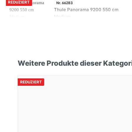
REDUZIERT
Nr. 66283
Thule Panorama 9200 550 cm
Medium
REDUZIERT
Nr. 66281
Thule Panorama 9200 450 cm
Weitere Produkte dieser Kategor
Medium
REDUZIERT
REDUZIERT
Nr. 66282
Thule Panorama 9200 500 cm
Medium