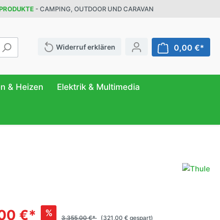
 PRODUKTE
- CAMPING, OUTDOOR UND CARAVAN
Widerruf erklären
0,00 €*
en & Heizen
Elektrik & Multimedia
ATUR
FER
NG
r
& Behälter
eilung
ttung
n
anizer
00 €*
%
3.355,00 €*
(321,00 € gespart)