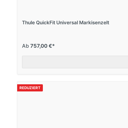
REDUZIERT
Nr. 66286
Thule Panorama 9200 450 cm
Thule QuickFit Universal Markisenzelt
Large
Ab
757,00 €*
REDUZIERT
Nr. 66288
Thule Panorama 9200 550 cm
Large
REDUZIERT
REDUZIERT
Nr. 66285
Thule Panorama 9200 400 cm
Large