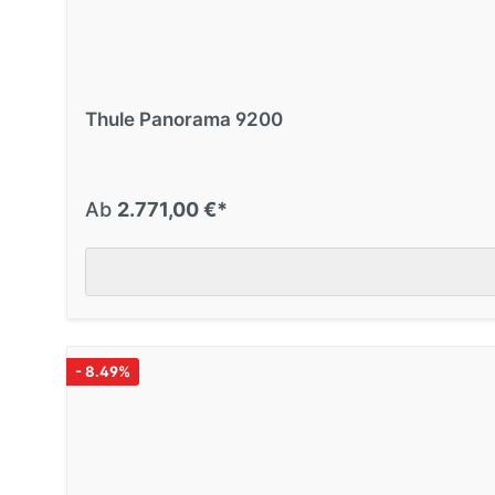
REDUZIERT
Nr. 66287
Thule Panorama 9200 500 cm
Thule Panorama 9200
Large
Ab
2.771,00 €*
REDUZIERT
Nr. 66289
Thule Panorama 9200 600 cm
Large
- 8.49%
REDUZIERT
Nr. 66294
Thule Panorama 9200 600 cm XL