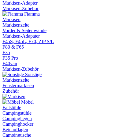
Markisen-Adapter
Markisen-Zubehör
Fiamma
Markisen
Markisenzelte
Vorder & Seitenwände
Markisen-Adapater
F45S, F45L, F70, ZIP S/L
F80 & F65
F35
F35 Pro
F40van
Markisen-Zubehör
Sonstige
Markisenzelte
Fenstermarkisen
Zubehör
Möbel
Faltstühle
Campingstühle
Campingliegen
Campinghocker
Beinauflagen
Campingtische