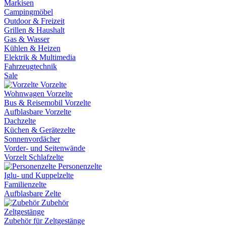
Markisen
Campingmöbel
Outdoor & Freizeit
Grillen & Haushalt
Gas & Wasser
Kühlen & Heizen
Elektrik & Multimedia
Fahrzeugtechnik
Sale
Vorzelte
Wohnwagen Vorzelte
Bus & Reisemobil Vorzelte
Aufblasbare Vorzelte
Dachzelte
Küchen & Gerätezelte
Sonnenvordächer
Vorder- und Seitenwände
Vorzelt Schlafzelte
Personenzelte
Iglu- und Kuppelzelte
Familienzelte
Aufblasbare Zelte
Zubehör
Zeltgestänge
Zubehör für Zeltgestänge