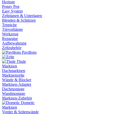
Heringe
Peggy Peg
Easy System
Zeltplanen & Unterlagen
Blenden & Schürzen
Teppiche
Türvorhänge
Werkzeug
Reparatur
Aufbewahrung
Zeltzubehör
Pavillons
Thule
Markisen
Dachmarkisen
Markisenzelte
Wände & Blocker
Markisen-Adapter
Dachmontage
Wandmontage
Markisen-Zubehör
Dometic
Markisen
Vorder & Seitenwände