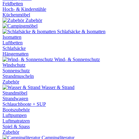
Feldbetten
Hoch- & Kinderstühle
Küchenmöbel
Zubehör
Schlafsäcke & Isomatten
Isomatten
Luftbetten
Schlafsäcke
Hängematten
Wind- & Sonnenschutz
Windschutz
Sonnenschutz
Strandmuscheln
Zubehör
Wasser & Strand
Strandmöbel
Strandwagen
Schlauchboote + SUP
Bootszubehör
Luftpumpen
Luftmatratzen
Spiel & Spass
Zubehör
Campingliteratur