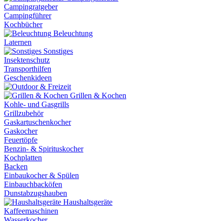
Campingratgeber
Campingführer
Kochbücher
Beleuchtung
Laternen
Sonstiges
Insektenschutz
Transporthilfen
Geschenkideen
Grillen & Kochen
Kohle- und Gasgrills
Grillzubehör
Gaskartuschenkocher
Gaskocher
Feuertöpfe
Benzin- & Spirituskocher
Kochplatten
Backen
Einbaukocher & Spülen
Einbauchbacköfen
Dunstabzugshauben
Haushaltsgeräte
Kaffeemaschinen
Wasserkocher