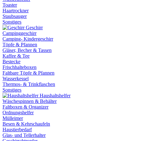
Toaster
Haartrockner
Staubsauger
Sonstiges
Geschirr
Campinggeschirr
Camping- Kindergeschirr
Töpfe & Pfannen
Gläser, Becher & Tassen
Kaffee & Tee
Bestecke
Frischhalteboxen
Faltbare Töpfe & Pfannen
Wasserkessel
Thermos- & Trinkflaschen
Sonstiges
Haushaltshelfer
Wäschespinnen & Behälter
Faltboxen & Organizer
Ordnungshelfer
Mülleimer
Besen & Kehrschaufeln
Haustierbedarf
Glas- und Tellerhalter
Geschirrabtropfer