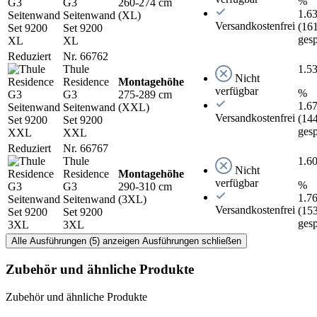
%
G3
260-274 cm
1.6
Seitenwand
(XL)
Versandkostenfrei
(16
Set 9200
gesp
XL
Reduziert
Nr. 66762
Thule
1.5
Nicht
Residence
Montagehöhe
verfügbar
%
G3
275-289 cm
1.6
Seitenwand
(XXL)
Versandkostenfrei
(14
Set 9200
gesp
XXL
Reduziert
Nr. 66767
Thule
1.6
Nicht
Residence
Montagehöhe
verfügbar
%
G3
290-310 cm
1.7
Seitenwand
(3XL)
Versandkostenfrei
(15
Set 9200
gesp
3XL
Alle Ausführungen (5) anzeigen
Ausführungen schließen
Zubehör und ähnliche Produkte
Zubehör und ähnliche Produkte