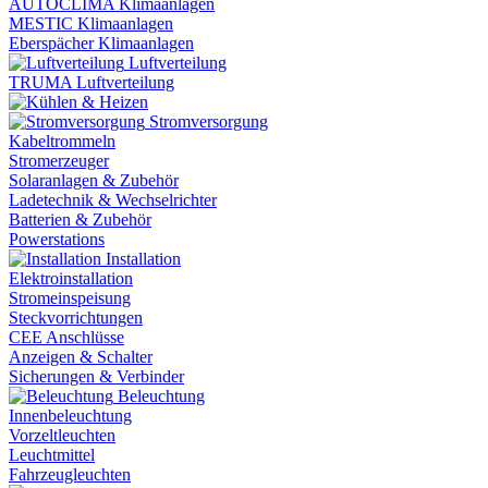
AUTOCLIMA Klimaanlagen
MESTIC Klimaanlagen
Eberspächer Klimaanlagen
Luftverteilung
TRUMA Luftverteilung
Stromversorgung
Kabeltrommeln
Stromerzeuger
Solaranlagen & Zubehör
Ladetechnik & Wechselrichter
Batterien & Zubehör
Powerstations
Installation
Elektroinstallation
Stromeinspeisung
Steckvorrichtungen
CEE Anschlüsse
Anzeigen & Schalter
Sicherungen & Verbinder
Beleuchtung
Innenbeleuchtung
Vorzeltleuchten
Leuchtmittel
Fahrzeugleuchten