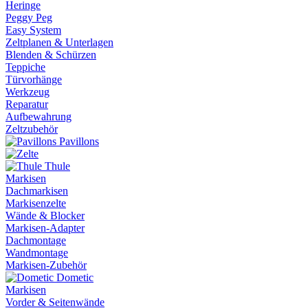
Heringe
Peggy Peg
Easy System
Zeltplanen & Unterlagen
Blenden & Schürzen
Teppiche
Türvorhänge
Werkzeug
Reparatur
Aufbewahrung
Zeltzubehör
Pavillons
Thule
Markisen
Dachmarkisen
Markisenzelte
Wände & Blocker
Markisen-Adapter
Dachmontage
Wandmontage
Markisen-Zubehör
Dometic
Markisen
Vorder & Seitenwände