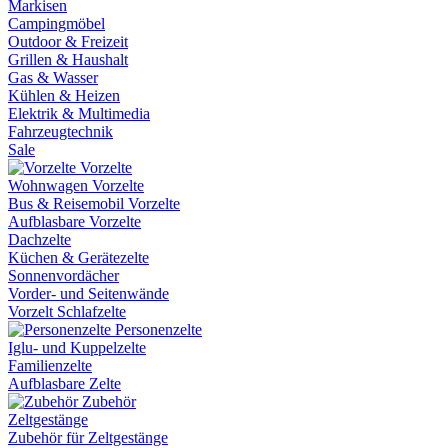
Markisen
Campingmöbel
Outdoor & Freizeit
Grillen & Haushalt
Gas & Wasser
Kühlen & Heizen
Elektrik & Multimedia
Fahrzeugtechnik
Sale
Vorzelte
Wohnwagen Vorzelte
Bus & Reisemobil Vorzelte
Aufblasbare Vorzelte
Dachzelte
Küchen & Gerätezelte
Sonnenvordächer
Vorder- und Seitenwände
Vorzelt Schlafzelte
Personenzelte
Iglu- und Kuppelzelte
Familienzelte
Aufblasbare Zelte
Zubehör
Zeltgestänge
Zubehör für Zeltgestänge