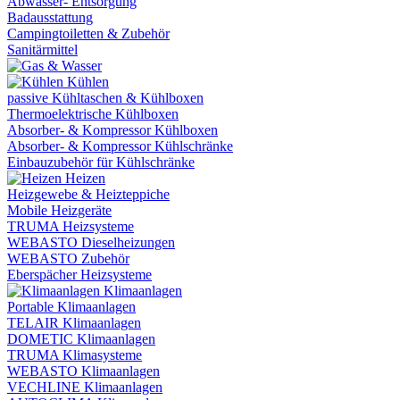
Abwasser- Entsorgung
Badausstattung
Campingtoiletten & Zubehör
Sanitärmittel
Kühlen
passive Kühltaschen & Kühlboxen
Thermoelektrische Kühlboxen
Absorber- & Kompressor Kühlboxen
Absorber- & Kompressor Kühlschränke
Einbauzubehör für Kühlschränke
Heizen
Heizgewebe & Heizteppiche
Mobile Heizgeräte
TRUMA Heizsysteme
WEBASTO Dieselheizungen
WEBASTO Zubehör
Eberspächer Heizsysteme
Klimaanlagen
Portable Klimaanlagen
TELAIR Klimaanlagen
DOMETIC Klimaanlagen
TRUMA Klimasysteme
WEBASTO Klimaanlagen
VECHLINE Klimaanlagen