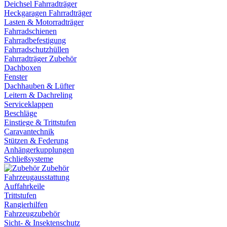
Deichsel Fahrradträger
Heckgaragen Fahrradträger
Lasten & Motorradträger
Fahrradschienen
Fahrradbefestigung
Fahrradschutzhüllen
Fahrradträger Zubehör
Dachboxen
Fenster
Dachhauben & Lüfter
Leitern & Dachreling
Serviceklappen
Beschläge
Einstiege & Trittstufen
Caravantechnik
Stützen & Federung
Anhängerkupplungen
Schließsysteme
Zubehör
Fahrzeugausstattung
Auffahrkeile
Trittstufen
Rangierhilfen
Fahrzeugzubehör
Sicht- & Insektenschutz