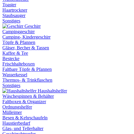
Toaster
Haartrockner
Staubsauger
Sonstiges
Geschirr
Campinggeschirr
Camping- Kindergeschirr
Töpfe & Pfannen
Gläser, Becher & Tassen
Kaffee & Tee
Bestecke
Frischhalteboxen
Faltbare Töpfe & Pfannen
Wasserkessel
Thermos- & Trinkflaschen
Sonstiges
Haushaltshelfer
Wäschespinnen & Behälter
Faltboxen & Organizer
Ordnungshelfer
Mülleimer
Besen & Kehrschaufeln
Haustierbedarf
Glas- und Tellerhalter
Geschirrabtropfer