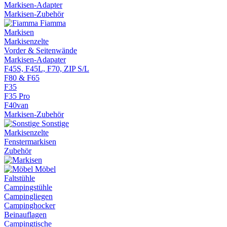
Markisen-Adapter
Markisen-Zubehör
Fiamma
Markisen
Markisenzelte
Vorder & Seitenwände
Markisen-Adapater
F45S, F45L, F70, ZIP S/L
F80 & F65
F35
F35 Pro
F40van
Markisen-Zubehör
Sonstige
Markisenzelte
Fenstermarkisen
Zubehör
Möbel
Faltstühle
Campingstühle
Campingliegen
Campinghocker
Beinauflagen
Campingtische