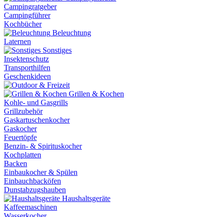
Campingratgeber
Campingführer
Kochbücher
Beleuchtung
Laternen
Sonstiges
Insektenschutz
Transporthilfen
Geschenkideen
Grillen & Kochen
Kohle- und Gasgrills
Grillzubehör
Gaskartuschenkocher
Gaskocher
Feuertöpfe
Benzin- & Spirituskocher
Kochplatten
Backen
Einbaukocher & Spülen
Einbauchbacköfen
Dunstabzugshauben
Haushaltsgeräte
Kaffeemaschinen
Wasserkocher