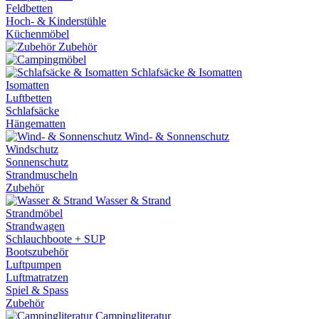
Feldbetten
Hoch- & Kinderstühle
Küchenmöbel
Zubehör
Schlafsäcke & Isomatten
Isomatten
Luftbetten
Schlafsäcke
Hängematten
Wind- & Sonnenschutz
Windschutz
Sonnenschutz
Strandmuscheln
Zubehör
Wasser & Strand
Strandmöbel
Strandwagen
Schlauchboote + SUP
Bootszubehör
Luftpumpen
Luftmatratzen
Spiel & Spass
Zubehör
Campingliteratur