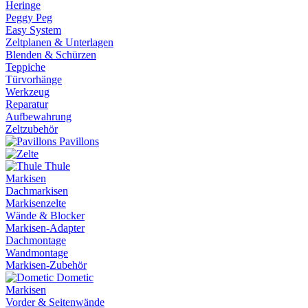
Heringe
Peggy Peg
Easy System
Zeltplanen & Unterlagen
Blenden & Schürzen
Teppiche
Türvorhänge
Werkzeug
Reparatur
Aufbewahrung
Zeltzubehör
Pavillons
Thule
Markisen
Dachmarkisen
Markisenzelte
Wände & Blocker
Markisen-Adapter
Dachmontage
Wandmontage
Markisen-Zubehör
Dometic
Markisen
Vorder & Seitenwände