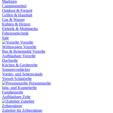
Markisen
Campingmöbel
Outdoor & Freizeit
Grillen & Haushalt
Gas & Wasser
Kühlen & Heizen
Elektrik & Multimedia
Fahrzeugtechnik
Sale
Vorzelte
Wohnwagen Vorzelte
Bus & Reisemobil Vorzelte
Aufblasbare Vorzelte
Dachzelte
Küchen & Gerätezelte
Sonnenvordächer
Vorder- und Seitenwände
Vorzelt Schlafzelte
Personenzelte
Iglu- und Kuppelzelte
Familienzelte
Aufblasbare Zelte
Zubehör
Zeltgestänge
Zubehör für Zeltgestänge