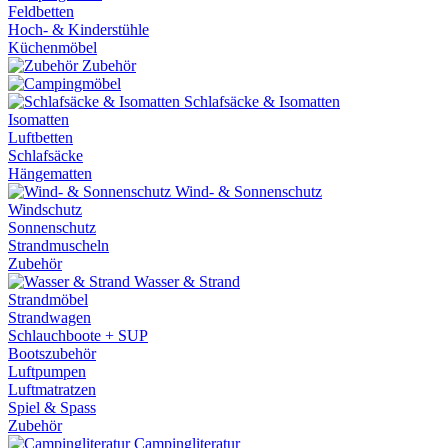
Feldbetten
Hoch- & Kinderstühle
Küchenmöbel
Zubehör
Schlafsäcke & Isomatten
Isomatten
Luftbetten
Schlafsäcke
Hängematten
Wind- & Sonnenschutz
Windschutz
Sonnenschutz
Strandmuscheln
Zubehör
Wasser & Strand
Strandmöbel
Strandwagen
Schlauchboote + SUP
Bootszubehör
Luftpumpen
Luftmatratzen
Spiel & Spass
Zubehör
Campingliteratur