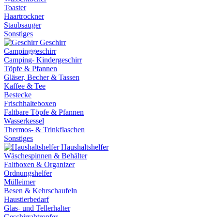
Toaster
Haartrockner
Staubsauger
Sonstiges
Geschirr
Campinggeschirr
Camping- Kindergeschirr
Töpfe & Pfannen
Gläser, Becher & Tassen
Kaffee & Tee
Bestecke
Frischhalteboxen
Faltbare Töpfe & Pfannen
Wasserkessel
Thermos- & Trinkflaschen
Sonstiges
Haushaltshelfer
Wäschespinnen & Behälter
Faltboxen & Organizer
Ordnungshelfer
Mülleimer
Besen & Kehrschaufeln
Haustierbedarf
Glas- und Tellerhalter
Geschirrabtropfer