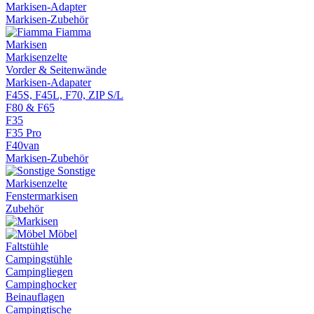
Markisen-Adapter
Markisen-Zubehör
Fiamma
Markisen
Markisenzelte
Vorder & Seitenwände
Markisen-Adapater
F45S, F45L, F70, ZIP S/L
F80 & F65
F35
F35 Pro
F40van
Markisen-Zubehör
Sonstige
Markisenzelte
Fenstermarkisen
Zubehör
Möbel
Faltstühle
Campingstühle
Campingliegen
Campinghocker
Beinauflagen
Campingtische