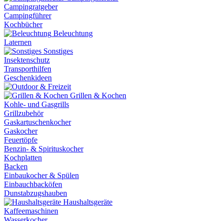
Campingratgeber
Campingführer
Kochbücher
Beleuchtung
Laternen
Sonstiges
Insektenschutz
Transporthilfen
Geschenkideen
Grillen & Kochen
Kohle- und Gasgrills
Grillzubehör
Gaskartuschenkocher
Gaskocher
Feuertöpfe
Benzin- & Spirituskocher
Kochplatten
Backen
Einbaukocher & Spülen
Einbauchbacköfen
Dunstabzugshauben
Haushaltsgeräte
Kaffeemaschinen
Wasserkocher