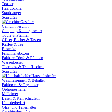
Toaster
Haartrockner
Staubsauger
Sonstiges
Geschirr
Campinggeschirr
Camping- Kindergeschirr
Töpfe & Pfannen
Gläser, Becher & Tassen
Kaffee & Tee
Bestecke
Frischhalteboxen
Faltbare Töpfe & Pfannen
Wasserkessel
Thermos- & Trinkflaschen
Sonstiges
Haushaltshelfer
Wäschespinnen & Behälter
Faltboxen & Organizer
Ordnungshelfer
Mülleimer
Besen & Kehrschaufeln
Haustierbedarf
Glas- und Tellerhalter
Geschirrabtropfer