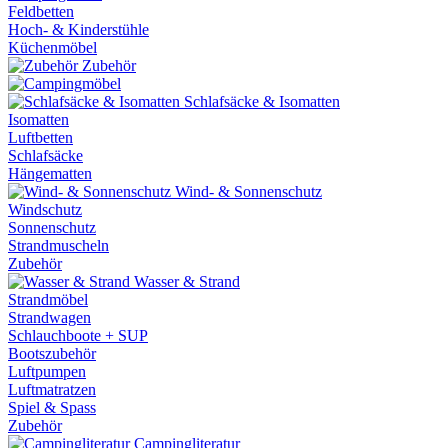
Feldbetten
Hoch- & Kinderstühle
Küchenmöbel
Zubehör
Schlafsäcke & Isomatten
Isomatten
Luftbetten
Schlafsäcke
Hängematten
Wind- & Sonnenschutz
Windschutz
Sonnenschutz
Strandmuscheln
Zubehör
Wasser & Strand
Strandmöbel
Strandwagen
Schlauchboote + SUP
Bootszubehör
Luftpumpen
Luftmatratzen
Spiel & Spass
Zubehör
Campingliteratur