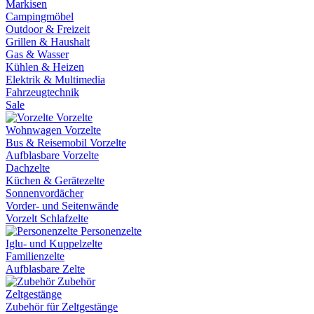
Markisen
Campingmöbel
Outdoor & Freizeit
Grillen & Haushalt
Gas & Wasser
Kühlen & Heizen
Elektrik & Multimedia
Fahrzeugtechnik
Sale
Vorzelte
Wohnwagen Vorzelte
Bus & Reisemobil Vorzelte
Aufblasbare Vorzelte
Dachzelte
Küchen & Gerätezelte
Sonnenvordächer
Vorder- und Seitenwände
Vorzelt Schlafzelte
Personenzelte
Iglu- und Kuppelzelte
Familienzelte
Aufblasbare Zelte
Zubehör
Zeltgestänge
Zubehör für Zeltgestänge