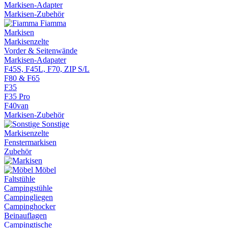
Markisen-Adapter
Markisen-Zubehör
Fiamma
Markisen
Markisenzelte
Vorder & Seitenwände
Markisen-Adapater
F45S, F45L, F70, ZIP S/L
F80 & F65
F35
F35 Pro
F40van
Markisen-Zubehör
Sonstige
Markisenzelte
Fenstermarkisen
Zubehör
Möbel
Faltstühle
Campingstühle
Campingliegen
Campinghocker
Beinauflagen
Campingtische