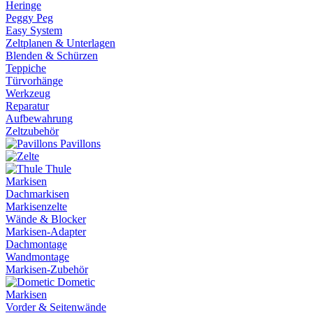
Heringe
Peggy Peg
Easy System
Zeltplanen & Unterlagen
Blenden & Schürzen
Teppiche
Türvorhänge
Werkzeug
Reparatur
Aufbewahrung
Zeltzubehör
Pavillons
Thule
Markisen
Dachmarkisen
Markisenzelte
Wände & Blocker
Markisen-Adapter
Dachmontage
Wandmontage
Markisen-Zubehör
Dometic
Markisen
Vorder & Seitenwände