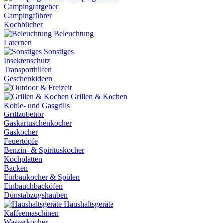
Campingratgeber
Campingführer
Kochbücher
Beleuchtung
Laternen
Sonstiges
Insektenschutz
Transporthilfen
Geschenkideen
Grillen & Kochen
Kohle- und Gasgrills
Grillzubehör
Gaskartuschenkocher
Gaskocher
Feuertöpfe
Benzin- & Spirituskocher
Kochplatten
Backen
Einbaukocher & Spülen
Einbauchbacköfen
Dunstabzugshauben
Haushaltsgeräte
Kaffeemaschinen
Wasserkocher